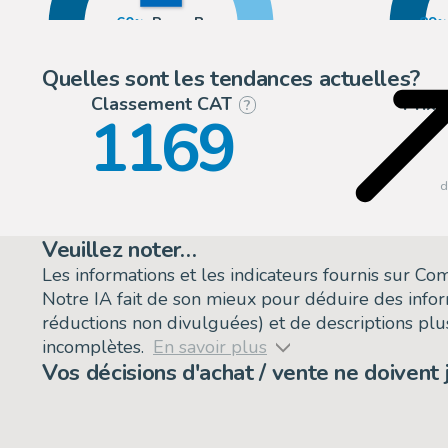
60
Pays-Bas
89
40
Europe
11
Quelles sont les tendances actuelles?
Classement CAT
Prix
?
1169
Veuillez noter…
Les informations et les indicateurs fournis sur C
Notre IA fait de son mieux pour déduire des info
réductions non divulguées) et de descriptions plus
incomplètes.
En savoir plus
Vos décisions d'achat / vente ne doivent