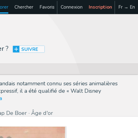
orer
Chercher
Favoris
Connexion
Inscription
Fr → En
er
?
SUIVRE
landais notamment connu ses séries animalières
ssif, il a été qualifié de « Walt Disney
a
ap De Boer
Âge d'or