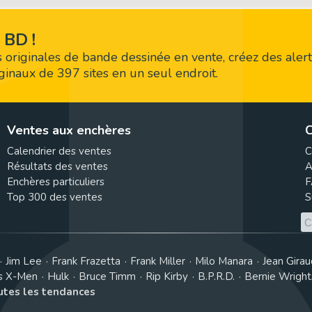
 BD !
 originales de bande dessinée en vente, créez des alert
riginaux de 397 sites en un seul endroit.
Ventes aux enchères
C
Calendrier des ventes
C
Résultats des ventes
A
Enchères particuliers
F
Top 300 des ventes
S
Jim Lee
Frank Frazetta
Frank Miller
Milo Manara
Jean Girau
s X-Men
Hulk
Bruce Timm
Rip Kirby
B.P.R.D.
Bernie Wrigh
outes les tendances