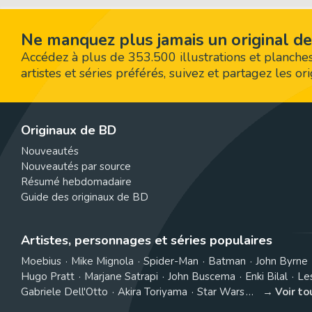
Ne manquez plus jamais un original de
Accédez à plus de 353.500 illustrations et planches
artistes et séries préférés, suivez et partagez les o
Originaux de BD
Nouveautés
Nouveautés par source
Résumé hebdomadaire
Guide des originaux de BD
Artistes, personnages et séries populaires
Moebius
Mike Mignola
Spider-Man
Batman
John Byrne
Hugo Pratt
Marjane Satrapi
John Buscema
Enki Bilal
Le
Gabriele Dell'Otto
Akira Toriyama
Star Wars
Voir t