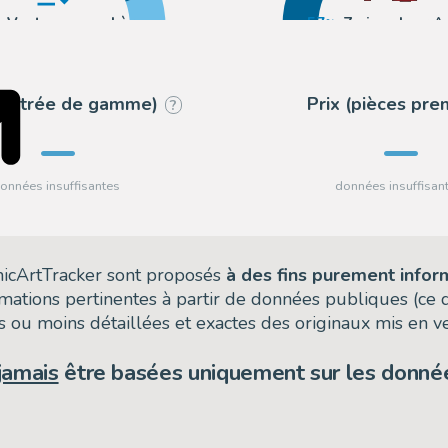
Vente aux enchères
57
Zwiggelaar A
Vente à prix fixe
43
Catawiki
 (entrée de gamme)
Prix (pièces pr
?
omicArtTracker sont proposés
à des fins purement infor
rmations pertinentes à partir de données publiques (ce
 ou moins détaillées et exactes des originaux mis en ve
jamais
être basées uniquement sur les donnée