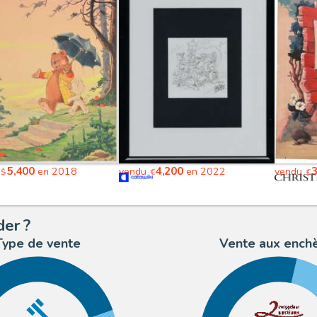
5,400
4,200
3
en 2018
vendu
en 2022
vendu
$
€
€
der ?
Type de vente
Vente aux ench