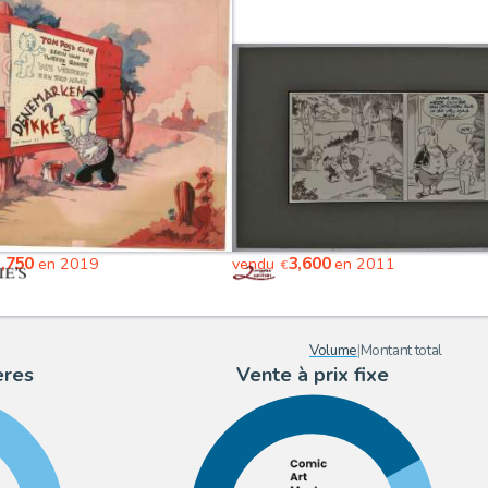
,750
3,600
en 2019
vendu
en 2011
€
Volume
|
Montant total
ères
Vente à prix fixe