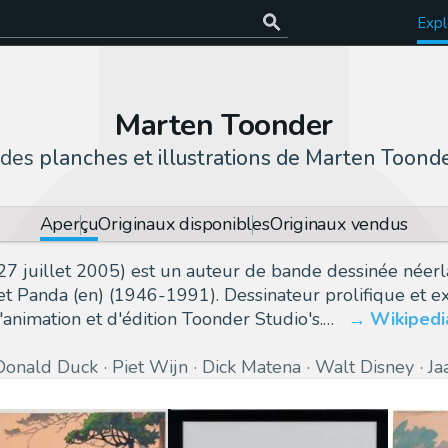
Expl
Marten Toonder
 des
planches et illustrations de Marten Toond
Aperçu
Originaux disponibles
Originaux vendus
27 juillet 2005) est un auteur de bande dessinée néer
Panda (en) (1946-1991). Dessinateur prolifique et expre
'animation et d'édition Toonder Studio's.…
Wikipedi
Donald Duck
Piet Wijn
Dick Matena
Walt Disney
Ja