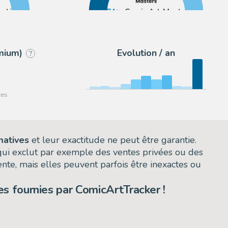
uctions
84
Comic Art Masters
16
2DGalleries
emium)
Evolution / an
?
matives
et leur exactitude ne peut être garantie.
 qui exclut par exemple des ventes privées ou des
nte, mais elles peuvent parfois être inexactes ou
s fournies par ComicArtTracker !