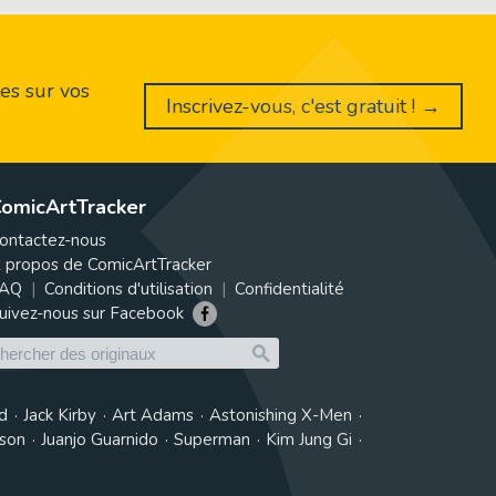
es sur vos
Inscrivez-vous, c'est gratuit ! →
omicArtTracker
ontactez-nous
 propos de ComicArtTracker
AQ
Conditions d'utilisation
Confidentialité
uivez-nous sur Facebook
d
Jack Kirby
Art Adams
Astonishing X-Men
tson
Juanjo Guarnido
Superman
Kim Jung Gi