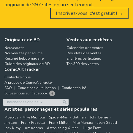
originaux de 397 sites en un seul endroit.
Inscrivez-vous, c'est gratuit ! →
Originaux de BD
Ventes aux enchères
Nouveautés
Calendrier des ventes
Nouveautés par source
Résultats des ventes
Résumé hebdomadaire
Enchères particuliers
Guide des originaux de BD
Top 300 des ventes
ComicArtTracker
Contactez-nous
A propos de ComicArtTracker
FAQ
Conditions d'utilisation
Confidentialité
Suivez-nous sur Facebook
Artistes, personnages et séries populaires
Moebius
Mike Mignola
Spider-Man
Batman
John Byrne
Jim Lee
Frank Frazetta
Frank Miller
Milo Manara
Jean Giraud
Jack Kirby
Art Adams
Astonishing X-Men
Hugo Pratt