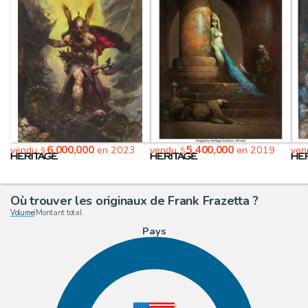
6,000,000
5,400,000
vendu
en 2023
vendu
en 2019
ve
$
$
Où trouver les originaux de Frank Frazetta ?
Volume
|
Montant total
Pays