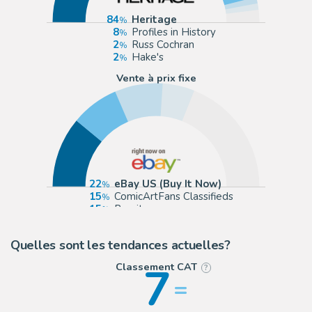
84
Heritage
8
Profiles in History
2
Russ Cochran
2
Hake's
Vente à prix fixe
22
eBay US (Buy It Now)
15
ComicArtFans Classifieds
15
Romitaman
10
Corner4art
Quelles sont les tendances actuelles?
7
Classement CAT
?
=