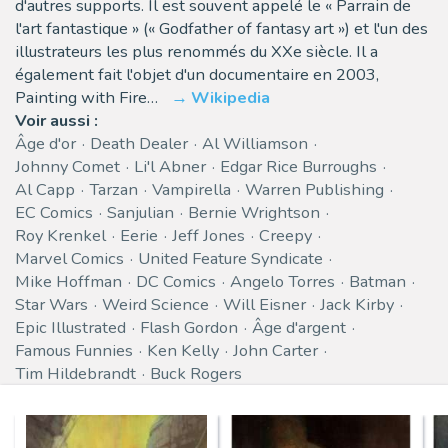
d'autres supports. Il est souvent appelé le « Parrain de
l'art fantastique » (« Godfather of fantasy art ») et l'un des
illustrateurs les plus renommés du XXe siècle. Il a
également fait l'objet d'un documentaire en 2003,
Painting with Fire…
Wikipedia
Voir aussi :
Âge d'or
Death Dealer
Al Williamson
Johnny Comet
Li'l Abner
Edgar Rice Burroughs
Al Capp
Tarzan
Vampirella
Warren Publishing
EC Comics
Sanjulian
Bernie Wrightson
Roy Krenkel
Eerie
Jeff Jones
Creepy
Marvel Comics
United Feature Syndicate
Mike Hoffman
DC Comics
Angelo Torres
Batman
Star Wars
Weird Science
Will Eisner
Jack Kirby
Epic Illustrated
Flash Gordon
Âge d'argent
Famous Funnies
Ken Kelly
John Carter
Tim Hildebrandt
Buck Rogers