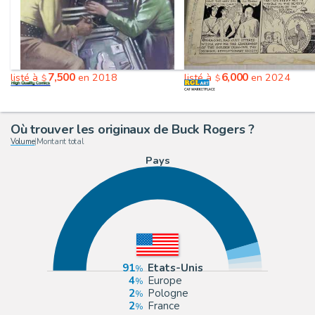
7,500
6,000
listé à
en 2018
listé à
en 2024
$
$
Où trouver les originaux de Buck Rogers ?
Volume
|
Montant total
Pays
91
Etats-Unis
4
Europe
2
Pologne
2
France