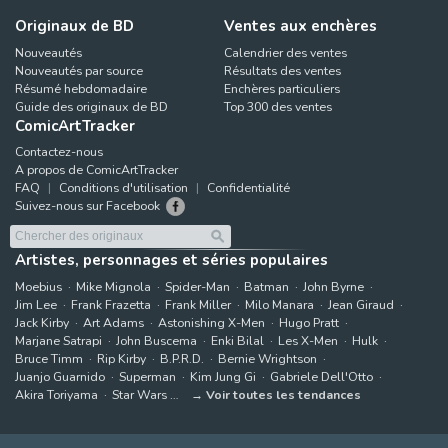
Originaux de BD
Ventes aux enchères
Nouveautés
Calendrier des ventes
Nouveautés par source
Résultats des ventes
Résumé hebdomadaire
Enchères particuliers
Guide des originaux de BD
Top 300 des ventes
ComicArtTracker
Contactez-nous
A propos de ComicArtTracker
FAQ
Conditions d'utilisation
Confidentialité
Suivez-nous sur Facebook
Artistes, personnages et séries populaires
Moebius
Mike Mignola
Spider-Man
Batman
John Byrne
Jim Lee
Frank Frazetta
Frank Miller
Milo Manara
Jean Giraud
Jack Kirby
Art Adams
Astonishing X-Men
Hugo Pratt
Marjane Satrapi
John Buscema
Enki Bilal
Les X-Men
Hulk
Bruce Timm
Rip Kirby
B.P.R.D.
Bernie Wrightson
Juanjo Guarnido
Superman
Kim Jung Gi
Gabriele Dell'Otto
Akira Toriyama
Star Wars
Voir toutes les tendances