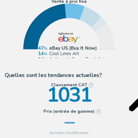
Vente à prix fixe
47
eBay US (Buy It Now)
14
Cool Lines Art
14
Anthony's Comic Book Art
6
ComicArtFans Classifieds
Quelles sont les tendances actuelles?
1031
Classement CAT
?
Prix (entrée de gamme)
?