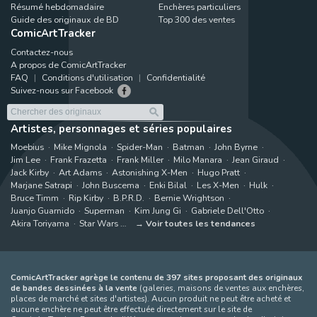
Résumé hebdomadaire
Enchères particuliers
Guide des originaux de BD
Top 300 des ventes
ComicArtTracker
Contactez-nous
A propos de ComicArtTracker
FAQ
Conditions d'utilisation
Confidentialité
Suivez-nous sur Facebook
Artistes, personnages et séries populaires
Moebius
Mike Mignola
Spider-Man
Batman
John Byrne
Jim Lee
Frank Frazetta
Frank Miller
Milo Manara
Jean Giraud
Jack Kirby
Art Adams
Astonishing X-Men
Hugo Pratt
Marjane Satrapi
John Buscema
Enki Bilal
Les X-Men
Hulk
Bruce Timm
Rip Kirby
B.P.R.D.
Bernie Wrightson
Juanjo Guarnido
Superman
Kim Jung Gi
Gabriele Dell'Otto
Akira Toriyama
Star Wars
Voir toutes les tendances
ComicArtTracker agrège le contenu de 397 sites proposant des originaux
de bandes dessinées à la vente
(galeries, maisons de ventes aux enchères,
places de marché et sites d'artistes). Aucun produit ne peut être acheté et
aucune enchère ne peut être effectuée directement sur le site de