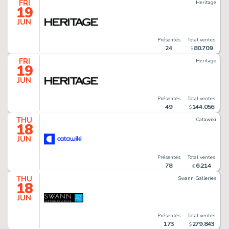
FRI
Heritage
19
JUN
Présentés
Total ventes
24
80
.
709
$
FRI
Heritage
19
JUN
Présentés
Total ventes
49
144
.
056
$
THU
Catawiki
18
JUN
Présentés
Total ventes
78
6
.
214
€
THU
Swann Galleries
18
JUN
Présentés
Total ventes
173
279
.
843
$