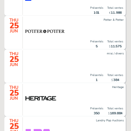
Présentés
Total ventes
101
11
.
986
€
THU
Potter & Potter
25
JUN
Présentés
Total ventes
5
11
.
575
$
THU
misc / divers
25
JUN
Présentés
Total ventes
1
384
$
THU
Heritage
25
JUN
Présentés
Total ventes
350
169
.
884
$
THU
Landry Pop Auctions
25