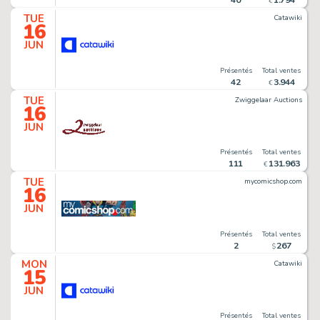
€
TUE
Catawiki
16
JUN
Présentés
Total ventes
42
3
.
944
€
TUE
Zwiggelaar Auctions
16
JUN
Présentés
Total ventes
111
131
.
963
€
TUE
mycomicshop.com
16
JUN
Présentés
Total ventes
2
267
$
MON
Catawiki
15
JUN
Présentés
Total ventes