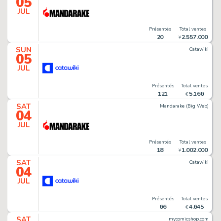
05
JUL
Présentés
Total ventes
20
2
.
557
.
000
¥
SUN
Catawiki
05
JUL
Présentés
Total ventes
121
5
.
166
€
SAT
Mandarake (Big Web)
04
JUL
Présentés
Total ventes
18
1
.
002
.
000
¥
SAT
Catawiki
04
JUL
Présentés
Total ventes
66
4
.
645
€
SAT
mycomicshop.com