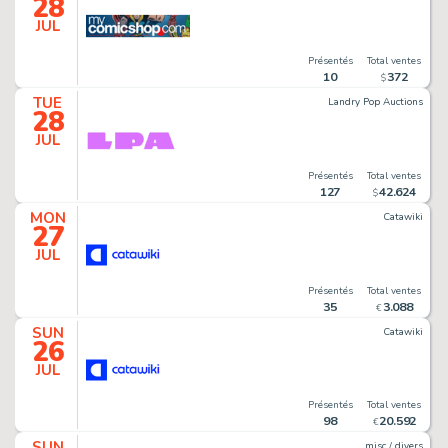
28
JUL
Présentés
Total ventes
10
372
$
TUE
Landry Pop Auctions
28
JUL
Présentés
Total ventes
127
42
.
624
$
MON
Catawiki
27
JUL
Présentés
Total ventes
35
3
.
088
€
SUN
Catawiki
26
JUL
Présentés
Total ventes
98
20
.
592
€
SUN
misc / divers