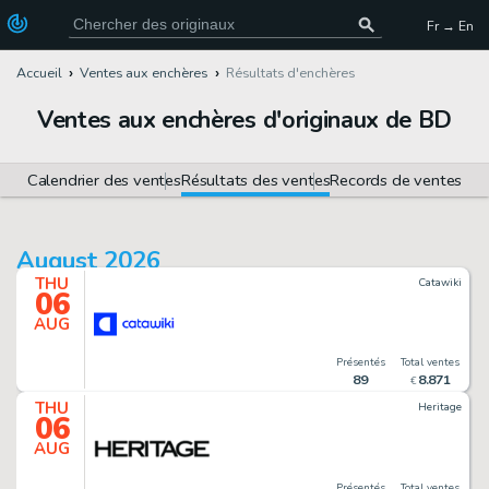
Fr → En
Accueil
Ventes aux enchères
Résultats d'enchères
Ventes aux enchères d'originaux de BD
Calendrier des ventes
Résultats des ventes
Records de ventes
August 2026
THU
Catawiki
06
AUG
Présentés
Total ventes
89
8
.
871
€
THU
Heritage
06
AUG
Présentés
Total ventes