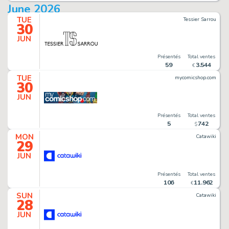
June 2026
TUE
Tessier Sarrou
30
JUN
Présentés
Total ventes
59
3
.
544
€
TUE
mycomicshop.com
30
JUN
Présentés
Total ventes
5
742
$
MON
Catawiki
29
JUN
Présentés
Total ventes
106
11
.
962
€
SUN
Catawiki
28
JUN