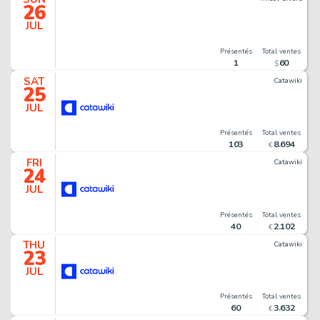
26
JUL
Présentés
Total ventes
1
60
$
SAT
Catawiki
25
JUL
Présentés
Total ventes
103
8
.
694
€
FRI
Catawiki
24
JUL
Présentés
Total ventes
40
2
.
102
€
THU
Catawiki
23
JUL
Présentés
Total ventes
60
3
.
632
€