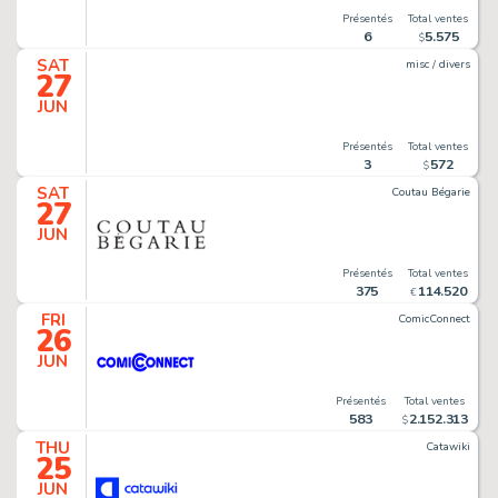
Présentés
Total ventes
6
5
.
575
$
SAT
misc / divers
27
JUN
Présentés
Total ventes
3
572
$
SAT
Coutau Bégarie
27
JUN
Présentés
Total ventes
375
114
.
520
€
FRI
ComicConnect
26
JUN
Présentés
Total ventes
583
2
.
152
.
313
$
THU
Catawiki
25
JUN