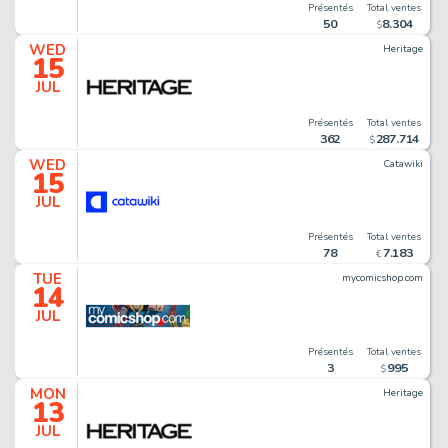
Présentés
Total ventes
50
8
.
304
$
WED
Heritage
15
JUL
Présentés
Total ventes
362
287
.
714
$
WED
Catawiki
15
JUL
Présentés
Total ventes
78
7
.
183
€
TUE
mycomicshop.com
14
JUL
Présentés
Total ventes
3
995
$
MON
Heritage
13
JUL