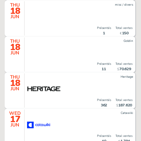
THU
misc / divers
18
JUN
Présentés
Total ventes
1
150
€
THU
Goldin
18
JUN
Présentés
Total ventes
11
70
.
629
$
THU
Heritage
18
JUN
Présentés
Total ventes
362
187
.
620
$
WED
Catawiki
17
JUN
Présentés
Total ventes
40
1
.
794