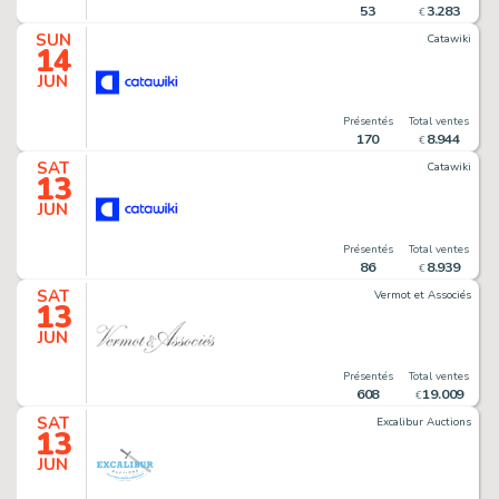
53
3
.
283
€
SUN
Catawiki
14
JUN
Présentés
Total ventes
170
8
.
944
€
SAT
Catawiki
13
JUN
Présentés
Total ventes
86
8
.
939
€
SAT
Vermot et Associés
13
JUN
Présentés
Total ventes
608
19
.
009
€
SAT
Excalibur Auctions
13
JUN