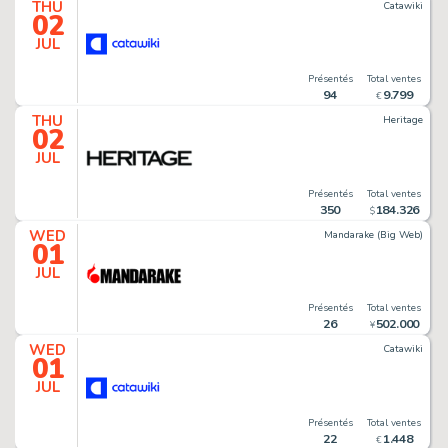
THU
Catawiki
02
JUL
Présentés
Total ventes
94
9
.
799
€
THU
Heritage
02
JUL
Présentés
Total ventes
350
184
.
326
$
WED
Mandarake (Big Web)
01
JUL
Présentés
Total ventes
26
502
.
000
¥
WED
Catawiki
01
JUL
Présentés
Total ventes
22
1
.
448
€