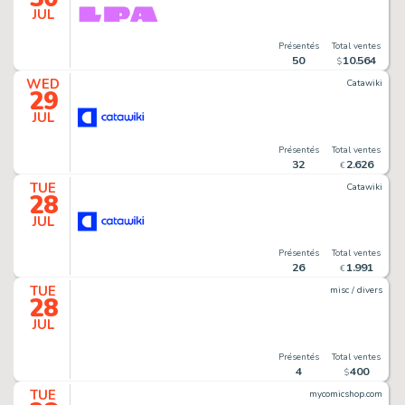
JUL
Présentés
Total ventes
50
10
.
564
$
WED
Catawiki
29
JUL
Présentés
Total ventes
32
2
.
626
€
TUE
Catawiki
28
JUL
Présentés
Total ventes
26
1
.
991
€
TUE
misc / divers
28
JUL
Présentés
Total ventes
4
400
$
TUE
mycomicshop.com