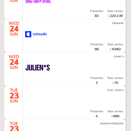
JUN
Présentés
Total ventes
83
220
.
139
$
WED
Catawiki
24
JUN
Présentés
Total ventes
86
6
.
962
€
WED
Julien's
24
JUN
Présentés
Total ventes
3
75
$
TUE
misc / divers
23
JUN
Présentés
Total ventes
4
680
$
TUE
mycomicshop.com
23