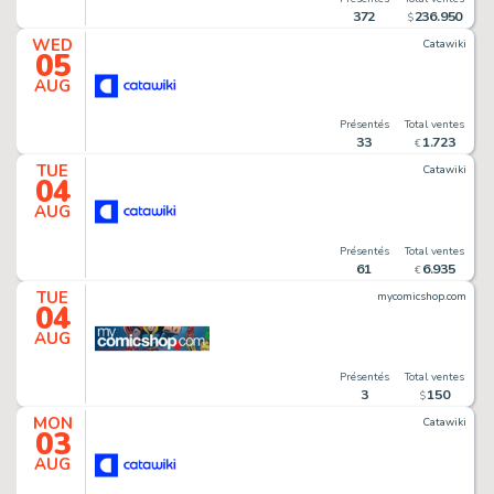
372
236
.
950
$
WED
Catawiki
05
AUG
Présentés
Total ventes
33
1
.
723
€
TUE
Catawiki
04
AUG
Présentés
Total ventes
61
6
.
935
€
TUE
mycomicshop.com
04
AUG
Présentés
Total ventes
3
150
$
MON
Catawiki
03
AUG