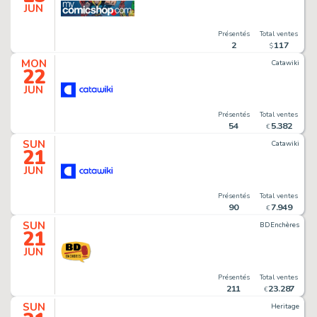
JUN
Présentés
Total ventes
2
117
$
MON
Catawiki
22
JUN
Présentés
Total ventes
54
5
.
382
€
SUN
Catawiki
21
JUN
Présentés
Total ventes
90
7
.
949
€
SUN
BDEnchères
21
JUN
Présentés
Total ventes
211
23
.
287
€
SUN
Heritage