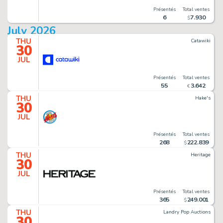
Présentés
Total ventes
6
7
.
930
$
July 2026
THU
Catawiki
30
JUL
Présentés
Total ventes
55
3
.
642
€
THU
Hake's
30
JUL
Présentés
Total ventes
268
222
.
839
$
THU
Heritage
30
JUL
Présentés
Total ventes
365
249
.
001
$
THU
Landry Pop Auctions
30