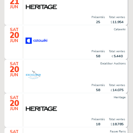
21
JUN
Présentés
Total ventes
25
11
.
954
$
SAT
Catawiki
20
JUN
Présentés
Total ventes
58
5
.
440
€
SAT
Excalibur Auctions
20
JUN
Présentés
Total ventes
58
14
.
075
£
SAT
Heritage
20
JUN
Présentés
Total ventes
18
18
.
785
$
SAT
Fauve Paris