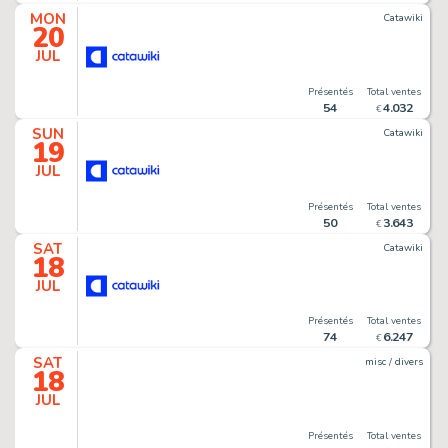
MON
Catawiki
20
JUL
Présentés
Total ventes
54
4
.
032
€
SUN
Catawiki
19
JUL
Présentés
Total ventes
50
3
.
643
€
SAT
Catawiki
18
JUL
Présentés
Total ventes
74
6
.
247
€
SAT
misc / divers
18
JUL
Présentés
Total ventes