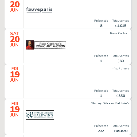
20
JUN
Présentés
Total ventes
8
1
.
015
€
SAT
Russ Cochran
20
JUN
Présentés
Total ventes
1
30
$
FRI
misc / divers
19
JUN
Présentés
Total ventes
1
350
$
FRI
Stanley Gibbons Baldwin's
19
JUN
Présentés
Total ventes
232
45
.
620
£