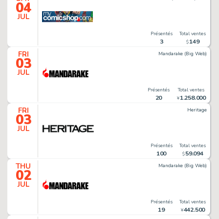
04
JUL
Présentés
Total ventes
3
149
$
FRI
Mandarake (Big Web)
03
JUL
Présentés
Total ventes
20
1
.
258
.
000
¥
FRI
Heritage
03
JUL
Présentés
Total ventes
100
59
.
094
$
THU
Mandarake (Big Web)
02
JUL
Présentés
Total ventes
19
442
.
500
¥