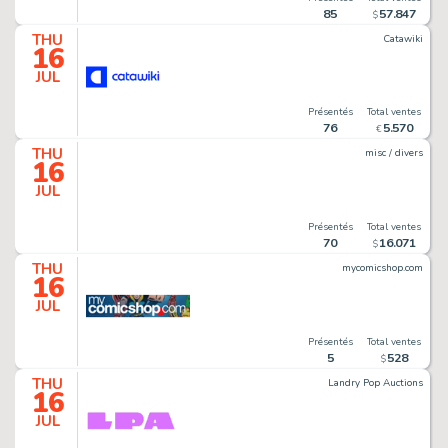
85
57
.
847
$
THU
Catawiki
16
JUL
Présentés
Total ventes
76
5
.
570
€
THU
misc / divers
16
JUL
Présentés
Total ventes
70
16
.
071
$
THU
mycomicshop.com
16
JUL
Présentés
Total ventes
5
528
$
THU
Landry Pop Auctions
16
JUL