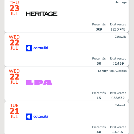
THU
Heritage
23
JUL
Présentés
Total ventes
369
236
.
745
$
WED
Catawiki
22
JUL
Présentés
Total ventes
36
2
.
459
€
WED
Landry Pop Auctions
22
JUL
Présentés
Total ventes
15
33
.
672
$
TUE
Catawiki
21
JUL
Présentés
Total ventes
46
4
.
307
€