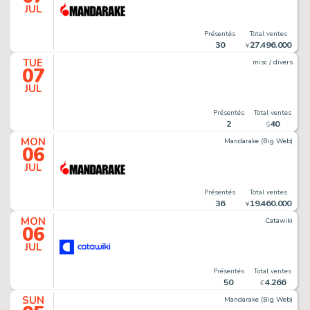
JUL
Présentés
Total ventes
30
27
.
496
.
000
¥
TUE
misc / divers
07
JUL
Présentés
Total ventes
2
40
$
MON
Mandarake (Big Web)
06
JUL
Présentés
Total ventes
36
19
.
460
.
000
¥
MON
Catawiki
06
JUL
Présentés
Total ventes
50
4
.
266
€
SUN
Mandarake (Big Web)