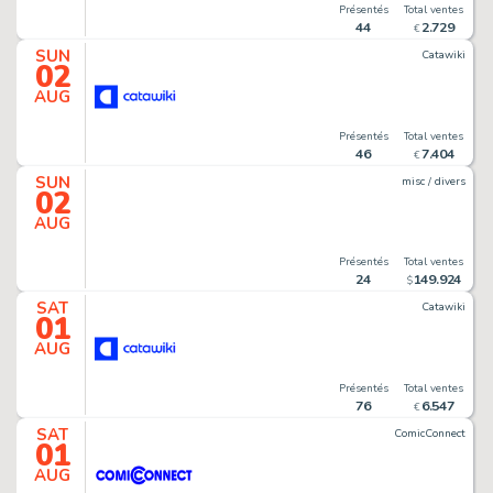
Présentés
Total ventes
44
2
.
729
€
SUN
Catawiki
02
AUG
Présentés
Total ventes
46
7
.
404
€
SUN
misc / divers
02
AUG
Présentés
Total ventes
24
149
.
924
$
SAT
Catawiki
01
AUG
Présentés
Total ventes
76
6
.
547
€
SAT
ComicConnect
01
AUG