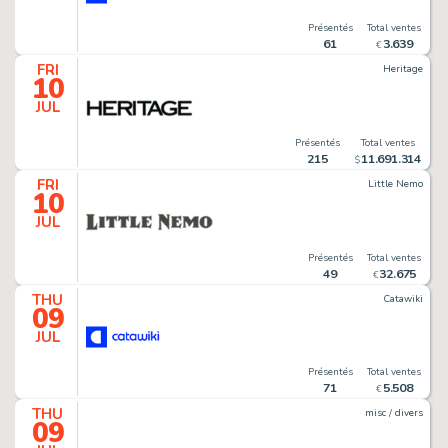
Présentés
Total ventes
61
3
.
639
€
FRI
Heritage
10
JUL
Présentés
Total ventes
215
11
.
691
.
314
$
FRI
Little Nemo
10
JUL
Présentés
Total ventes
49
32
.
675
€
THU
Catawiki
09
JUL
Présentés
Total ventes
71
5
.
508
€
THU
misc / divers
09