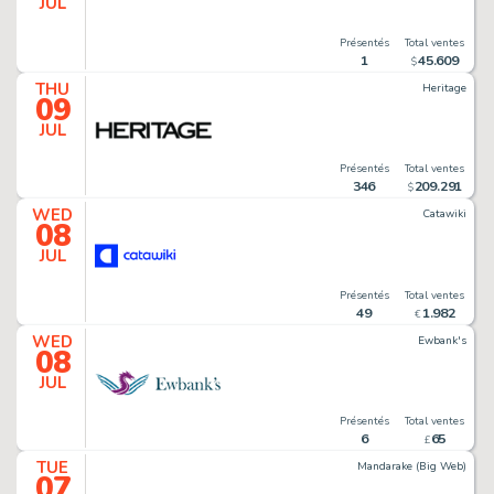
JUL
Présentés
Total ventes
1
45
.
609
$
THU
Heritage
09
JUL
Présentés
Total ventes
346
209
.
291
$
WED
Catawiki
08
JUL
Présentés
Total ventes
49
1
.
982
€
WED
Ewbank's
08
JUL
Présentés
Total ventes
6
65
£
TUE
Mandarake (Big Web)
07