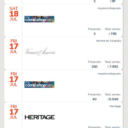
2
97
$
SAT
mycomicshop.com
18
JUL
Présentés
Total ventes
3
765
$
FRI
Vermot et Associés
17
JUL
Présentés
Total ventes
250
7
.
992
€
FRI
mycomicshop.com
17
JUL
Présentés
Total ventes
40
5
.
546
$
FRI
Heritage
17
JUL
Présentés
Total ventes