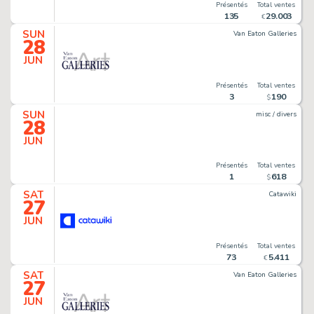
Présentés
Total ventes
135
29
.
003
€
SUN
Van Eaton Galleries
28
JUN
Présentés
Total ventes
3
190
$
SUN
misc / divers
28
JUN
Présentés
Total ventes
1
618
$
SAT
Catawiki
27
JUN
Présentés
Total ventes
73
5
.
411
€
SAT
Van Eaton Galleries
27
JUN