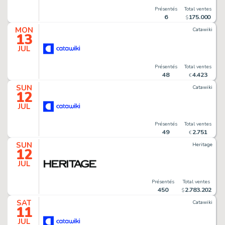
Présentés
Total ventes
6
175
.
000
$
MON
Catawiki
13
JUL
Présentés
Total ventes
48
4
.
423
€
SUN
Catawiki
12
JUL
Présentés
Total ventes
49
2
.
751
€
SUN
Heritage
12
JUL
Présentés
Total ventes
450
2
.
783
.
202
$
SAT
Catawiki
11
JUL