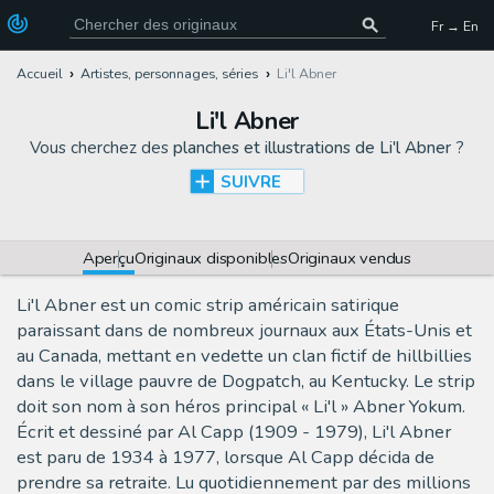
Fr → En
Accueil
Artistes, personnages, séries
Li'l Abner
Li'l Abner
Vous cherchez des
planches et illustrations de Li'l Abner
?
SUIVRE
Aperçu
Originaux disponibles
Originaux vendus
Li'l Abner est un comic strip américain satirique
paraissant dans de nombreux journaux aux États-Unis et
au Canada, mettant en vedette un clan fictif de hillbillies
dans le village pauvre de Dogpatch, au Kentucky. Le strip
doit son nom à son héros principal « Li'l » Abner Yokum.
Écrit et dessiné par Al Capp (1909 - 1979), Li'l Abner
est paru de 1934 à 1977, lorsque Al Capp décida de
prendre sa retraite. Lu quotidiennement par des millions