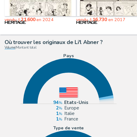
21,600
16,730
vendu
en 2024
vendu
en 2017
$
$
Où trouver les originaux de Li'l Abner ?
Volume
|
Montant total
Pays
94
Etats-Unis
2
Europe
1
Italie
1
France
Type de vente