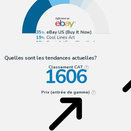
35
eBay US (Buy It Now)
19
Cool Lines Art
12
ComicArtFans Classifieds
6
eBay Europe (Buy It Now)
Quelles sont les tendances actuelles?
1606
Classement CAT
?
Prix (entrée de gamme)
?