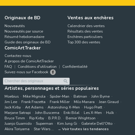
Originaux de BD
Ventes aux enchères
Nouveautés
Calendrier des ventes
Nouveautés par source
Résultats des ventes
Résumé hebdomadaire
Enchères particuliers
Guide des originaux de BD
Top 300 des ventes
ComicArtTracker
Contactez-nous
A propos de ComicArtTracker
FAQ
Conditions d'utilisation
Confidentialité
Suivez-nous sur Facebook
Artistes, personnages et séries populaires
Moebius
Mike Mignola
Spider-Man
Batman
John Byrne
Jim Lee
Frank Frazetta
Frank Miller
Milo Manara
Jean Giraud
Jack Kirby
Art Adams
Astonishing X-Men
Hugo Pratt
Marjane Satrapi
John Buscema
Enki Bilal
Les X-Men
Hulk
Bruce Timm
Rip Kirby
B.P.R.D.
Bernie Wrightson
Juanjo Guarnido
Superman
Kim Jung Gi
Gabriele Dell'Otto
Akira Toriyama
Star Wars
Voir toutes les tendances