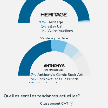
97
Heritage
1
eBay US
1
Weiss Auctions
Vente à prix fixe
47
Anthony's Comic Book Art
15
ComicArtFans Classifieds
13
Cool Lines Art
5
Graphic Collectibles
Quelles sont les tendances actuelles?
Classement CAT
?