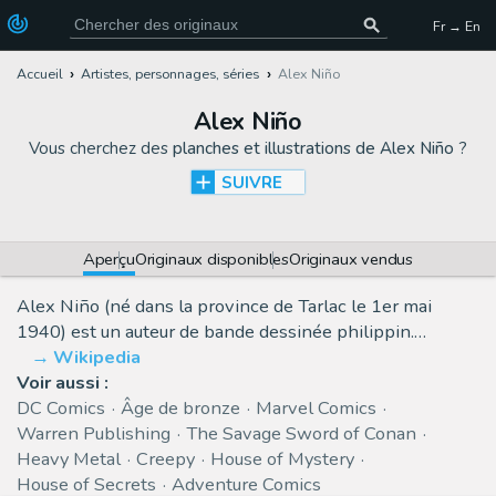
Fr → En
Accueil
Artistes, personnages, séries
Alex Niño
Alex Niño
Vous cherchez des
planches et illustrations de Alex Niño
?
SUIVRE
Aperçu
Originaux disponibles
Originaux vendus
Alex Niño (né dans la province de Tarlac le 1er mai
1940) est un auteur de bande dessinée philippin.…
Wikipedia
Voir aussi :
DC Comics
Âge de bronze
Marvel Comics
Warren Publishing
The Savage Sword of Conan
Heavy Metal
Creepy
House of Mystery
House of Secrets
Adventure Comics