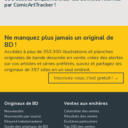
par ComicArtTracker !
Ne manquez plus jamais un original de
BD !
Accédez à plus de 353.300 illustrations et planches
originales de bande dessinée en vente, créez des alertes
sur vos artistes et séries préférés, suivez et partagez les
originaux de 397 sites en un seul endroit.
Inscrivez-vous, c'est gratuit ! →
Originaux de BD
Ventes aux enchères
Nouveautés
Calendrier des ventes
Nouveautés par source
Résultats des ventes
Résumé hebdomadaire
Enchères particuliers
Guide des originaux de BD
Top 300 des ventes