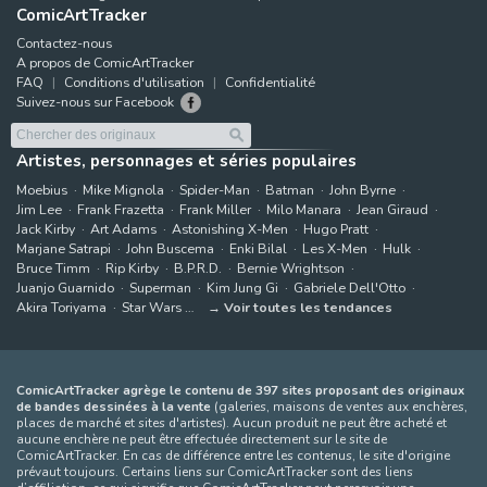
ComicArtTracker
Contactez-nous
A propos de ComicArtTracker
FAQ
Conditions d'utilisation
Confidentialité
Suivez-nous sur Facebook
Artistes, personnages et séries populaires
Moebius
Mike Mignola
Spider-Man
Batman
John Byrne
Jim Lee
Frank Frazetta
Frank Miller
Milo Manara
Jean Giraud
Jack Kirby
Art Adams
Astonishing X-Men
Hugo Pratt
Marjane Satrapi
John Buscema
Enki Bilal
Les X-Men
Hulk
Bruce Timm
Rip Kirby
B.P.R.D.
Bernie Wrightson
Juanjo Guarnido
Superman
Kim Jung Gi
Gabriele Dell'Otto
Akira Toriyama
Star Wars
Voir toutes les tendances
ComicArtTracker agrège le contenu de 397 sites proposant des originaux
de bandes dessinées à la vente
(galeries, maisons de ventes aux enchères,
places de marché et sites d'artistes). Aucun produit ne peut être acheté et
aucune enchère ne peut être effectuée directement sur le site de
ComicArtTracker. En cas de différence entre les contenus, le site d'origine
prévaut toujours. Certains liens sur ComicArtTracker sont des liens