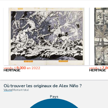
9,000
7,8
vendu
en 2022
vendu
$
$
Où trouver les originaux de Alex Niño ?
Volume
|
Montant total
Pays