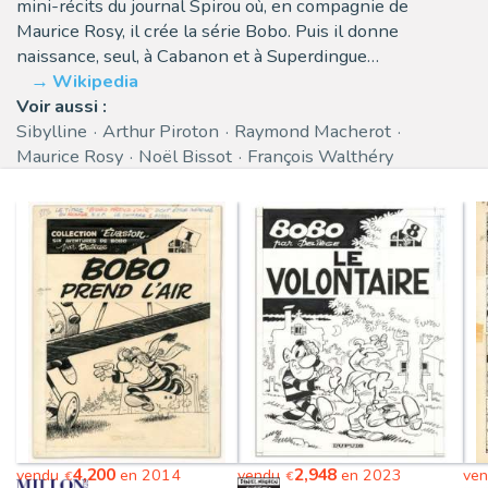
mini-récits du journal Spirou où, en compagnie de
Maurice Rosy, il crée la série Bobo. Puis il donne
naissance, seul, à Cabanon et à Superdingue…
Wikipedia
Voir aussi :
Sibylline
Arthur Piroton
Raymond Macherot
Maurice Rosy
Noël Bissot
François Walthéry
4,200
2,948
vendu
en 2014
vendu
en 2023
ve
€
€