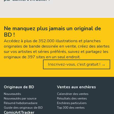
Ne manquez plus jamais un original de
BD !
Accédez à plus de 352.000 illustrations et planches
originales de bande dessinée en vente, créez des alertes
sur vos artistes et séries préférés, suivez et partagez les
originaux de 397 sites en un seul endroit.
Inscrivez-vous, c'est gratuit ! →
Originaux de BD
Ventes aux enchères
Nouveautés
Calendrier des ventes
Nouveautés par source
Résultats des ventes
Résumé hebdomadaire
Enchères particuliers
Guide des originaux de BD
Top 300 des ventes
ComicArtTracker