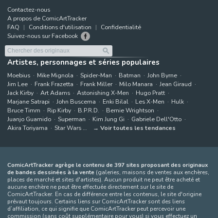
Contactez-nous
A propos de ComicArtTracker
FAQ
Conditions d'utilisation
Confidentialité
Suivez-nous sur Facebook
Artistes, personnages et séries populaires
Moebius
Mike Mignola
Spider-Man
Batman
John Byrne
Jim Lee
Frank Frazetta
Frank Miller
Milo Manara
Jean Giraud
Jack Kirby
Art Adams
Astonishing X-Men
Hugo Pratt
Marjane Satrapi
John Buscema
Enki Bilal
Les X-Men
Hulk
Bruce Timm
Rip Kirby
B.P.R.D.
Bernie Wrightson
Juanjo Guarnido
Superman
Kim Jung Gi
Gabriele Dell'Otto
Akira Toriyama
Star Wars
Voir toutes les tendances
ComicArtTracker agrège le contenu de 397 sites proposant des originaux
de bandes dessinées à la vente
(galeries, maisons de ventes aux enchères,
places de marché et sites d'artistes). Aucun produit ne peut être acheté et
aucune enchère ne peut être effectuée directement sur le site de
ComicArtTracker. En cas de différence entre les contenus, le site d'origine
prévaut toujours. Certains liens sur ComicArtTracker sont des liens
d’affiliation, ce qui signifie que ComicArtTracker peut percevoir une
commission (sans coût supplémentaire pour vous) si vous effectuez un