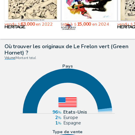
63,000
15,000
vendu
en 2022
listé à
en 2024
vendu
$
$
$
Où trouver les originaux de Le Frelon vert (Green
Hornet) ?
Volume
|
Montant total
Pays
96
Etats-Unis
2
Europe
1
Espagne
Type de vente