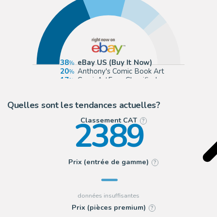
38
eBay US (Buy It Now)
20
Anthony's Comic Book Art
17
ComicArtFans Classifieds
5
Essential Sequential
Quelles sont les tendances actuelles?
2389
Classement CAT
?
Prix (entrée de gamme)
?
Prix (pièces premium)
?