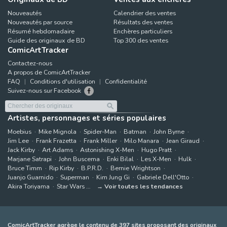
Nouveautés
Calendrier des ventes
Nouveautés par source
Résultats des ventes
Résumé hebdomadaire
Enchères particuliers
Guide des originaux de BD
Top 300 des ventes
ComicArtTracker
Contactez-nous
A propos de ComicArtTracker
FAQ
Conditions d'utilisation
Confidentialité
Suivez-nous sur Facebook
Artistes, personnages et séries populaires
Moebius
Mike Mignola
Spider-Man
Batman
John Byrne
Jim Lee
Frank Frazetta
Frank Miller
Milo Manara
Jean Giraud
Jack Kirby
Art Adams
Astonishing X-Men
Hugo Pratt
Marjane Satrapi
John Buscema
Enki Bilal
Les X-Men
Hulk
Bruce Timm
Rip Kirby
B.P.R.D.
Bernie Wrightson
Juanjo Guarnido
Superman
Kim Jung Gi
Gabriele Dell'Otto
Akira Toriyama
Star Wars
Voir toutes les tendances
ComicArtTracker agrège le contenu de 397 sites proposant des originaux