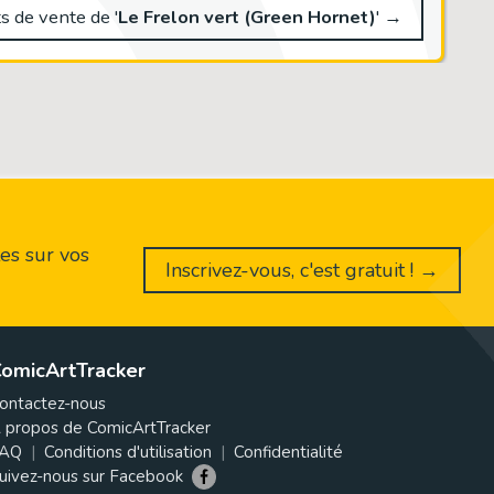
s de vente de '
Le Frelon vert (Green Hornet)
' →
es sur vos
Inscrivez-vous, c'est gratuit ! →
omicArtTracker
ontactez-nous
 propos de ComicArtTracker
AQ
Conditions d'utilisation
Confidentialité
uivez-nous sur Facebook