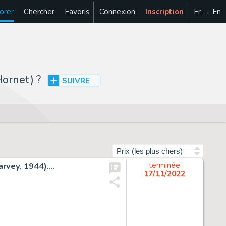
orer
Chercher
Favoris
Connexion
Inscription
Fr → En
Hornet)
?
SUIVRE
Trier par
vey, 1944)....
terminée
17/11/2022