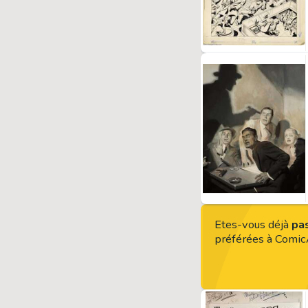
Etes-vous déjà
pas
préférées à Comic