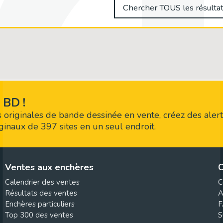
Chercher TOUS les résultat
 BD !
 originales de bande dessinée en vente, créez des alert
riginaux de 397 sites en un seul endroit.
Ventes aux enchères
C
Calendrier des ventes
C
Résultats des ventes
A
Enchères particuliers
F
Top 300 des ventes
S