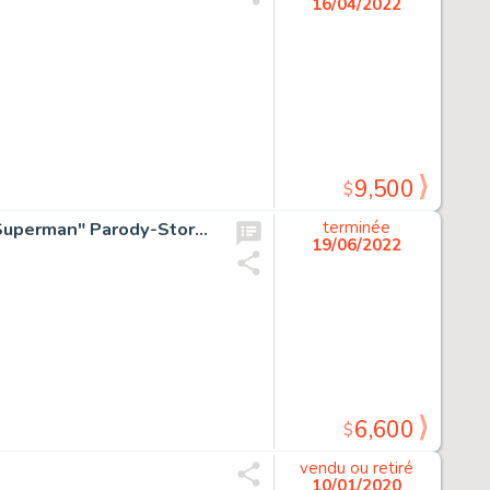
16/04/2022
9,500
$
Joe Simon Green Hornet Comics #38 Complete 8-Page "Superman" Parody-Story Original Art (Harvey Comics, 1948).... (Total: 8 Original Art)
terminée
19/06/2022
6,600
$
vendu ou retiré
10/01/2020