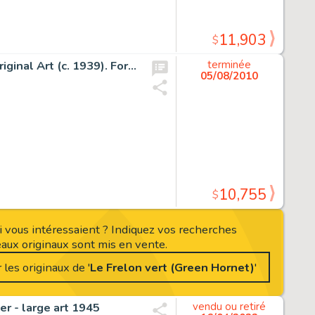
11,903
$
H. J. Ward Green Hornet "Capturing the Gang" Painting Original Art (c. 1939). For a pulp and -
terminée
05/08/2010
10,755
$
 vous intéressaient ? Indiquez vos recherches
ux originaux sont mis en vente.
 les originaux de '
Le Frelon vert (Green Hornet)
'
r - large art 1945
vendu ou retiré