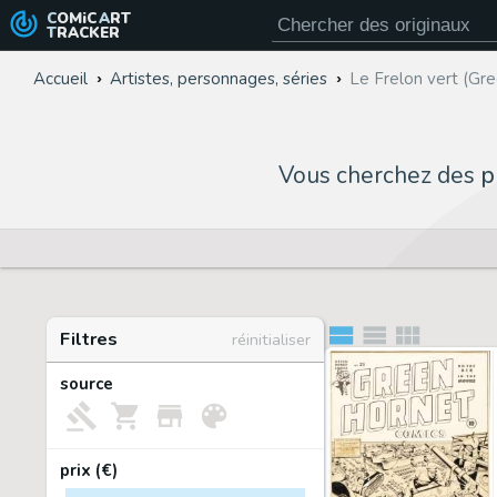
COMiC
ART
TRACKER
Accueil
Artistes, personnages, séries
Le Frelon vert (Gr
Vous cherchez des
p
Filtres
réinitialiser
source
prix (€)