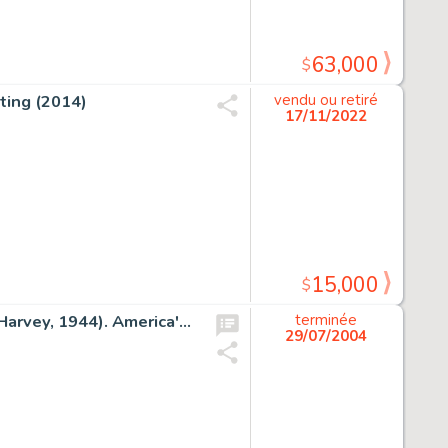
63,000
$
ting (2014)
vendu ou retiré
17/11/2022
15,000
$
Alex Schomburg - Green Hornet #21 Cover Original Art (Harvey, 1944). America's favorite World War II cover artist -
terminée
29/07/2004