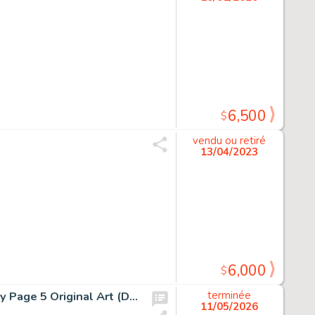
6,500
$
vendu ou retiré
13/04/2023
6,000
$
Alex Ross Masks #1 Green Hornet and The Shadow Story Page 5 Original Art (Dynamite, 2012).
terminée
11/05/2026