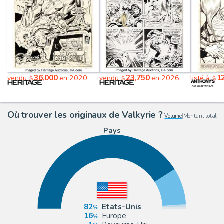
36,000
23,750
1
vendu
en 2020
vendu
en 2026
listé à
$
$
$
Où trouver les originaux de Valkyrie ?
Volume
|
Montant total
Pays
82
Etats-Unis
16
Europe