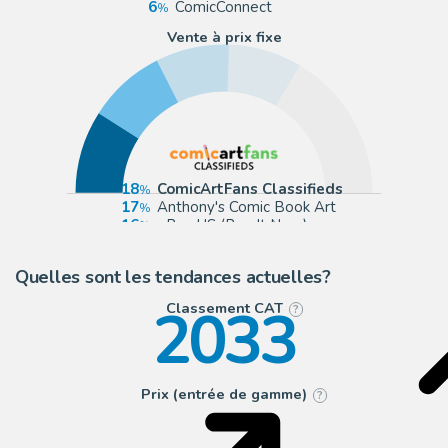
6
ComicConnect
Vente à prix fixe
18
ComicArtFans Classifieds
17
Anthony's Comic Book Art
16
eBay US (Buy It Now)
16
eBay Europe (Buy It Now)
Quelles sont les tendances actuelles?
2033
Classement CAT
?
Prix (entrée de gamme)
?