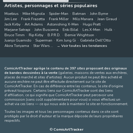
Artistes, personnages et séries populaires
Moebius
Mike Mignola
Spider-Man
Batman
John Byrne
Jim Lee
Frank Frazetta
Frank Miller
Milo Manara
Jean Giraud
Jack Kirby
Art Adams
Astonishing X-Men
Hugo Pratt
Marjane Satrapi
John Buscema
Enki Bilal
Les X-Men
Hulk
Bruce Timm
Rip Kirby
B.P.R.D.
Bernie Wrightson
Juanjo Guarnido
Superman
Kim Jung Gi
Gabriele Dell'Otto
Akira Toriyama
Star Wars
Voir toutes les tendances
ComicArtTracker agrège le contenu de 397 sites proposant des originaux
de bandes dessinées à la vente
(galeries, maisons de ventes aux enchères,
places de marché et sites d'artistes). Aucun produit ne peut être acheté et
aucune enchère ne peut être effectuée directement sur le site de
ComicArtTracker. En cas de différence entre les contenus, le site d'origine
prévaut toujours. Certains liens sur ComicArtTracker sont des liens
d’affiliation, ce qui signifie que ComicArtTracker peut percevoir une
commission (sans coût supplémentaire pour vous) si vous effectuez un
achat via ces liens — ce qui nous aide à maintenir le site en fonctionnement.
Toutes les images et tous les personnages contenus dans ce site sont
protégés par le droit d'auteur et la marque déposée de leurs propriétaires
respectifs.
©
ComicArtTracker