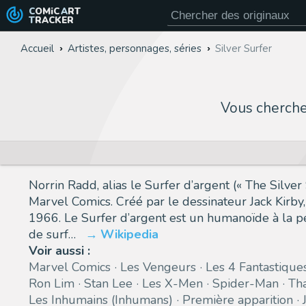
COMiC
ART
TRACKER
Accueil
Artistes, personnages, séries
Silver Surfer
Vous cherch
Norrin Radd, alias le Surfer d’argent (« The Silve
Marvel Comics. Créé par le dessinateur Jack Kirby
1966. Le Surfer d’argent est un humanoïde à la p
de surf…
Wikipedia
Voir aussi :
Marvel Comics
Les Vengeurs
Les 4 Fantastique
Ron Lim
Stan Lee
Les X-Men
Spider-Man
Th
Les Inhumains (Inhumans)
Première apparition