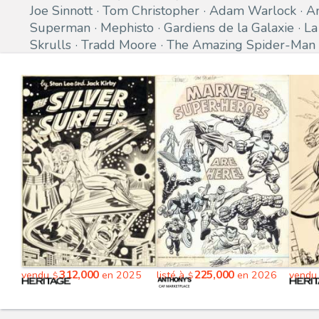
Joe Sinnott
Tom Christopher
Adam Warlock
A
Superman
Mephisto
Gardiens de la Galaxie
La
Skrulls
Tradd Moore
The Amazing Spider-Man
312,000
225,000
vendu
en 2025
listé à
en 2026
vend
$
$