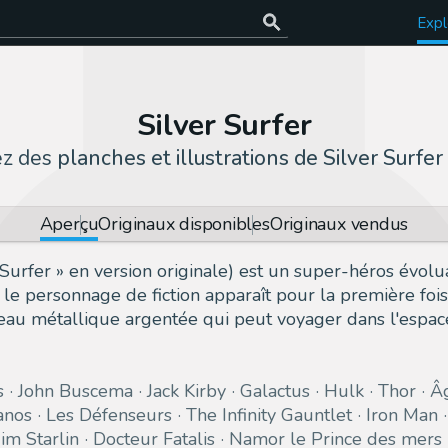
Expl
Silver Surfer
ez des
planches et illustrations de Silver Surfer
Aperçu
Originaux disponibles
Originaux vendus
r Surfer » en version originale) est un super-héros évol
, le personnage de fiction apparaît pour la première fo
eau métallique argentée qui peut voyager dans l'espac
s
John Buscema
Jack Kirby
Galactus
Hulk
Thor
Â
anos
Les Défenseurs
The Infinity Gauntlet
Iron Man
Jim Starlin
Docteur Fatalis
Namor le Prince des mers