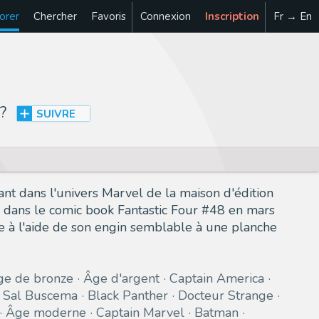
orer
Chercher
Favoris
Connexion
Inscription
Fr → En
?
SUIVRE
uant dans l'univers Marvel de la maison d'édition
is dans le comic book Fantastic Four #48 en mars
e à l'aide de son engin semblable à une planche
ge de bronze
Âge d'argent
Captain America
Sal Buscema
Black Panther
Docteur Strange
Âge moderne
Captain Marvel
Batman