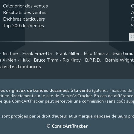
Calendrier des ventes
C
Résultats des ventes
A
Enchères particuliers
F
Top 300 des ventes
S
Jim Lee
Frank Frazetta
Frank Miller
Milo Manara
Jean Girau
s X-Men
Hulk
Bruce Timm
Rip Kirby
B.P.R.D.
Bernie Wrigh
outes les tendances
es originaux de bandes dessinées à la vente
(galeries, maisons de 
uée directement sur le site de ComicArtTracker. En cas de différence e
gnifie que ComicArtTracker peut percevoir une commission (sans coût su
sont protégés par le droit d'auteur et la marque déposée de leurs prop
©
ComicArtTracker