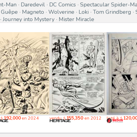
nt-Man
Daredevil
DC Comics
Spectacular Spider-M
 Guêpe
Magneto
Wolverine
Loki
Tom Grindberg
Journey into Mystery
Mister Miracle
192,000
155,350
120,0
u
en 2024
vendu
en 2012
listé à
$
$
$