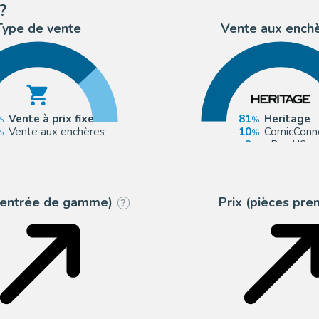
?
Type de vente
Vente aux ench
Vente à prix fixe
81
Heritage
Vente aux enchères
10
ComicConn
2
eBay US
1
Artcurial
 (entrée de gamme)
Prix (pièces pr
?