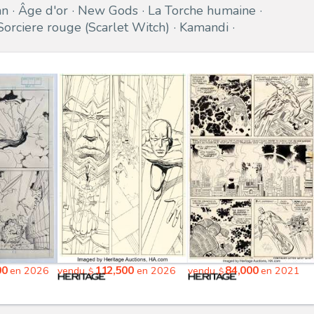
an
Âge d'or
New Gods
La Torche humaine
Sorciere rouge (Scarlet Witch)
Kamandi
00
112,500
84,000
en 2026
vendu
en 2026
vendu
en 2021
$
$