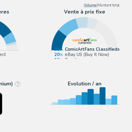
Volume
|
Montant total
ères
Vente à prix fixe
21
ComicArtFans Classifieds
ect
20
eBay US (Buy It Now)
12
Romitaman
10
Anthony's Comic Book Art
emium)
Evolution / an
?