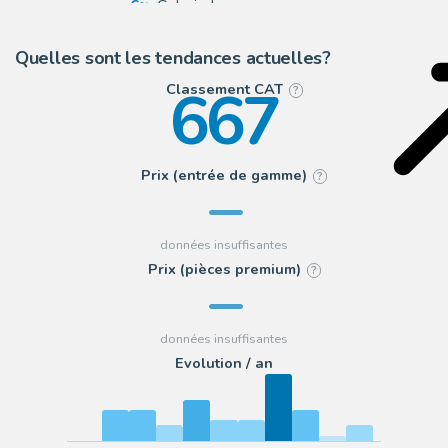
6
Galerie Laqua
4
Will's Comic Art Page
Quelles sont les tendances actuelles?
667
Classement CAT
?
Prix (entrée de gamme)
?
Prix (pièces premium)
?
Evolution / an