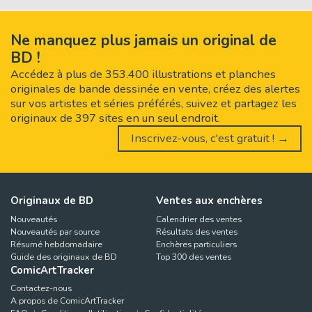
Ne manquez plus jamais un original de
BD !
Accédez à plus de 353.400 illustrations et planches
originales de bande dessinée en vente, créez des alertes
sur vos artistes et séries préférés, suivez et partagez les
originaux de 397 sites en un seul endroit.
Inscrivez-vous, c'est gratuit ! →
Originaux de BD
Ventes aux enchères
Nouveautés
Calendrier des ventes
Nouveautés par source
Résultats des ventes
Résumé hebdomadaire
Enchères particuliers
Guide des originaux de BD
Top 300 des ventes
ComicArtTracker
Contactez-nous
A propos de ComicArtTracker