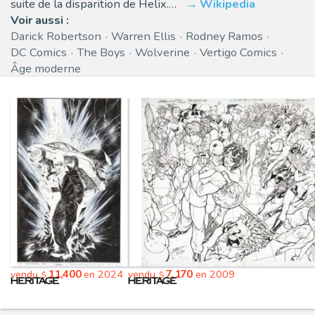
suite de la disparition de Helix.…
Wikipedia
Voir aussi :
Darick Robertson
Warren Ellis
Rodney Ramos
DC Comics
The Boys
Wolverine
Vertigo Comics
Âge moderne
11,400
7,170
vendu
en 2024
vendu
en 2009
$
$