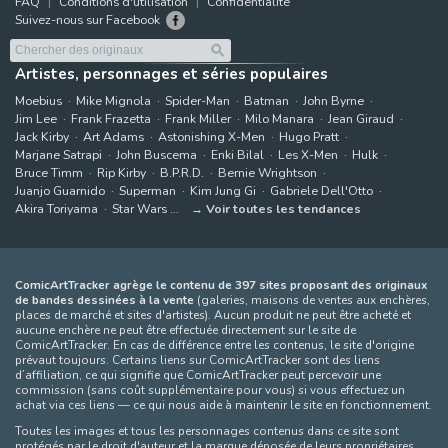
FAQ
Conditions d'utilisation
Confidentialité
Suivez-nous sur Facebook
Artistes, personnages et séries populaires
Moebius
Mike Mignola
Spider-Man
Batman
John Byrne
Jim Lee
Frank Frazetta
Frank Miller
Milo Manara
Jean Giraud
Jack Kirby
Art Adams
Astonishing X-Men
Hugo Pratt
Marjane Satrapi
John Buscema
Enki Bilal
Les X-Men
Hulk
Bruce Timm
Rip Kirby
B.P.R.D.
Bernie Wrightson
Juanjo Guarnido
Superman
Kim Jung Gi
Gabriele Dell'Otto
Akira Toriyama
Star Wars
Voir toutes les tendances
ComicArtTracker agrège le contenu de 397 sites proposant des originaux
de bandes dessinées à la vente
(galeries, maisons de ventes aux enchères,
places de marché et sites d'artistes). Aucun produit ne peut être acheté et
aucune enchère ne peut être effectuée directement sur le site de
ComicArtTracker. En cas de différence entre les contenus, le site d'origine
prévaut toujours. Certains liens sur ComicArtTracker sont des liens
d’affiliation, ce qui signifie que ComicArtTracker peut percevoir une
commission (sans coût supplémentaire pour vous) si vous effectuez un
achat via ces liens — ce qui nous aide à maintenir le site en fonctionnement.
Toutes les images et tous les personnages contenus dans ce site sont
protégés par le droit d'auteur et la marque déposée de leurs propriétaires