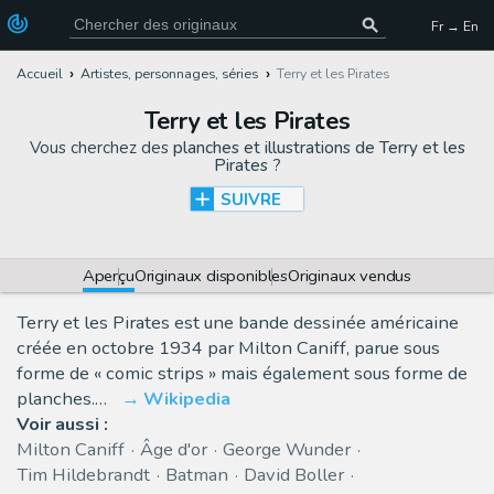
Fr → En
Accueil
Artistes, personnages, séries
Terry et les Pirates
Terry et les Pirates
Vous cherchez des
planches et illustrations de Terry et les
Pirates
?
SUIVRE
Aperçu
Originaux disponibles
Originaux vendus
Terry et les Pirates est une bande dessinée américaine
créée en octobre 1934 par Milton Caniff, parue sous
forme de « comic strips » mais également sous forme de
planches.…
Wikipedia
Voir aussi :
Milton Caniff
Âge d'or
George Wunder
Tim Hildebrandt
Batman
David Boller