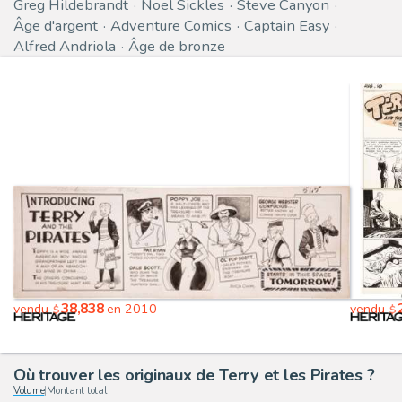
Greg Hildebrandt
Noel Sickles
Steve Canyon
Âge d'argent
Adventure Comics
Captain Easy
Alfred Andriola
Âge de bronze
38,838
vendu
en 2010
vendu
$
$
Où trouver les originaux de Terry et les Pirates ?
Volume
|
Montant total