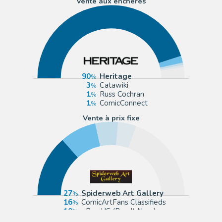
Vente aux enchères
90
Heritage
3
Catawiki
1
Russ Cochran
1
ComicConnect
Vente à prix fixe
27
Spiderweb Art Gallery
16
ComicArtFans Classifieds
10
eBay US (Buy It Now)
8
Galerie 9ème Art