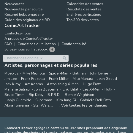
Nouveautés
Calendrier des ventes
Nouveautés par source
Résultats des ventes
Résumé hebdomadaire
Enchères particuliers
Guide des originaux de BD
Top 300 des ventes
ComicArtTracker
Contactez-nous
A propos de ComicArtTracker
FAQ
Conditions d'utilisation
Confidentialité
Suivez-nous sur Facebook
Artistes, personnages et séries populaires
Moebius
Mike Mignola
Spider-Man
Batman
John Byrne
Jim Lee
Frank Frazetta
Frank Miller
Milo Manara
Jean Giraud
Jack Kirby
Art Adams
Astonishing X-Men
Hugo Pratt
Marjane Satrapi
John Buscema
Enki Bilal
Les X-Men
Hulk
Bruce Timm
Rip Kirby
B.P.R.D.
Bernie Wrightson
Juanjo Guarnido
Superman
Kim Jung Gi
Gabriele Dell'Otto
Akira Toriyama
Star Wars
Voir toutes les tendances
ComicArtTracker agrège le contenu de 397 sites proposant des originaux
de bandes dessinées à la vente
(galeries, maisons de ventes aux enchères,