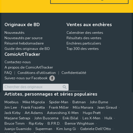
Originaux de BD
Ventes aux enchères
Nouveautés
Calendrier des ventes
Nouveautés par source
Résultats des ventes
Résumé hebdomadaire
Enchères particuliers
Guide des originaux de BD
Top 300 des ventes
ComicArtTracker
Contactez-nous
A propos de ComicArtTracker
FAQ
Conditions d'utilisation
Confidentialité
Suivez-nous sur Facebook
Artistes, personnages et séries populaires
Moebius
Mike Mignola
Spider-Man
Batman
John Byrne
Jim Lee
Frank Frazetta
Frank Miller
Milo Manara
Jean Giraud
Jack Kirby
Art Adams
Astonishing X-Men
Hugo Pratt
Marjane Satrapi
John Buscema
Enki Bilal
Les X-Men
Hulk
Bruce Timm
Rip Kirby
B.P.R.D.
Bernie Wrightson
Juanjo Guarnido
Superman
Kim Jung Gi
Gabriele Dell'Otto