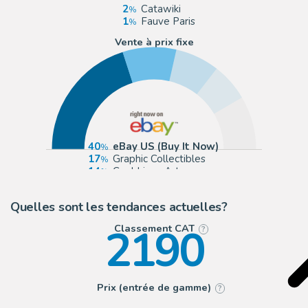
2
Catawiki
1
Fauve Paris
Vente à prix fixe
40
eBay US (Buy It Now)
17
Graphic Collectibles
14
Cool Lines Art
12
ComicArtFans Classifieds
Quelles sont les tendances actuelles?
2190
Classement CAT
?
Prix (entrée de gamme)
?