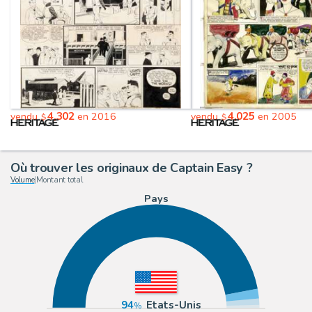
4,302
4,025
vendu
en 2016
vendu
en 2005
$
$
Où trouver les originaux de Captain Easy ?
Volume
|
Montant total
Pays
94
Etats-Unis