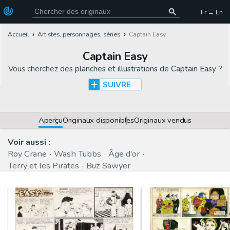
Fr → En
Accueil
Artistes, personnages, séries
Captain Easy
Captain Easy
Vous cherchez des
planches et illustrations de Captain Easy
?
SUIVRE
Aperçu
Originaux disponibles
Originaux vendus
Voir aussi :
Roy Crane
Wash Tubbs
Âge d'or
Terry et les Pirates
Buz Sawyer