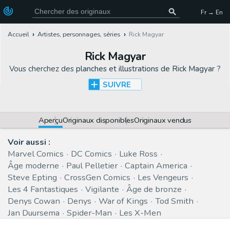
Fr → En
Accueil
Artistes, personnages, séries
Rick Magyar
Rick Magyar
Vous cherchez des
planches et illustrations de Rick Magyar
?
SUIVRE
Aperçu
Originaux disponibles
Originaux vendus
Voir aussi :
Marvel Comics
DC Comics
Luke Ross
Âge moderne
Paul Pelletier
Captain America
Steve Epting
CrossGen Comics
Les Vengeurs
Les 4 Fantastiques
Vigilante
Âge de bronze
Denys Cowan
Denys
War of Kings
Tod Smith
Jan Duursema
Spider-Man
Les X-Men