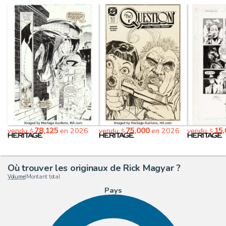
78,125
75,000
15,
vendu
en 2026
vendu
en 2026
vendu
$
$
$
Où trouver les originaux de Rick Magyar ?
Volume
|
Montant total
Pays