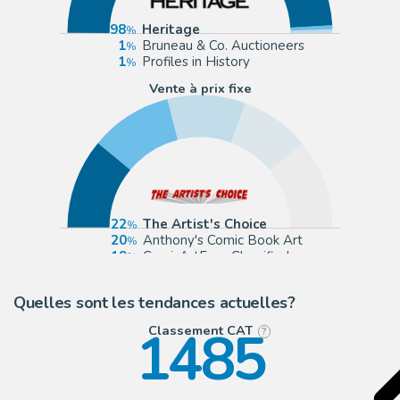
98
Heritage
1
Bruneau & Co. Auctioneers
1
Profiles in History
Vente à prix fixe
22
The Artist's Choice
20
Anthony's Comic Book Art
19
ComicArtFans Classifieds
17
eBay US (Buy It Now)
Quelles sont les tendances actuelles?
1485
Classement CAT
?