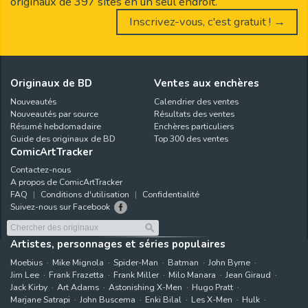
originaux de 397 sites en un seul endroit.
Inscrivez-vous, c'est gratuit ! →
Originaux de BD
Ventes aux enchères
Nouveautés
Calendrier des ventes
Nouveautés par source
Résultats des ventes
Résumé hebdomadaire
Enchères particuliers
Guide des originaux de BD
Top 300 des ventes
ComicArtTracker
Contactez-nous
A propos de ComicArtTracker
FAQ
Conditions d'utilisation
Confidentialité
Suivez-nous sur Facebook
Artistes, personnages et séries populaires
Moebius
Mike Mignola
Spider-Man
Batman
John Byrne
Jim Lee
Frank Frazetta
Frank Miller
Milo Manara
Jean Giraud
Jack Kirby
Art Adams
Astonishing X-Men
Hugo Pratt
Marjane Satrapi
John Buscema
Enki Bilal
Les X-Men
Hulk