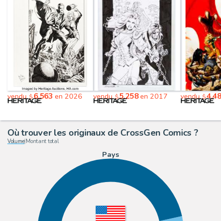
6,563
5,258
4,4
vendu
en 2026
vendu
en 2017
vendu
$
$
$
Où trouver les originaux de CrossGen Comics ?
Volume
|
Montant total
Pays