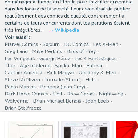
emménager à Tampa en Floride pour travailler ensemble
dans les locaux de la société. Leur credo était de publier
régulièrement des comics de qualité, contrairement à
certains de leurs concurrents dont les parutions étaient
très irrégulières.…
Wikipedia
Voir aussi :
Marvel Comics
Sojourn
DC Comics
Les X-Men
Greg Land
Mike Perkins
Birds of Prey
Les Vengeurs
George Pérez
Les 4 Fantastiques
Thor
Âge moderne
Spider-Man
Batman
Captain America
Rick Magyar
Uncanny X-Men
Steve McNiven
Tornade (Storm)
Hulk
Pablo Marcos
Phoenix (Jean Grey)
Dark Horse Comics
Sigil
Drew Geraci
Nightwing
Wolverine
Brian Michael Bendis
Jeph Loeb
Brian Stelfreeze