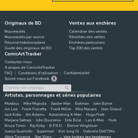
Originaux de BD
Ventes aux enchères
Nouveautés
Calendrier des ventes
Nouveautés par source
Résultats des ventes
Résumé hebdomadaire
Enchères particuliers
Guide des originaux de BD
Top 300 des ventes
ComicArtTracker
Contactez-nous
A propos de ComicArtTracker
FAQ
Conditions d'utilisation
Confidentialité
Suivez-nous sur Facebook
Artistes, personnages et séries populaires
Moebius
Mike Mignola
Spider-Man
Batman
John Byrne
Jim Lee
Frank Frazetta
Frank Miller
Milo Manara
Jean Giraud
Jack Kirby
Art Adams
Astonishing X-Men
Hugo Pratt
Marjane Satrapi
John Buscema
Enki Bilal
Les X-Men
Hulk
Bruce Timm
Rip Kirby
B.P.R.D.
Bernie Wrightson
Juanjo Guarnido
Superman
Kim Jung Gi
Gabriele Dell'Otto
Akira Toriyama
Star Wars
Voir toutes les tendances