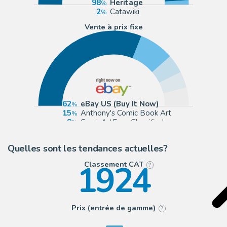
98
Heritage
2
Catawiki
Vente à prix fixe
62
eBay US (Buy It Now)
15
Anthony's Comic Book Art
8
ComicArtFans Classifieds
7
eBay Europe (Buy It Now)
Quelles sont les tendances actuelles?
1924
Classement CAT
?
Prix (entrée de gamme)
?