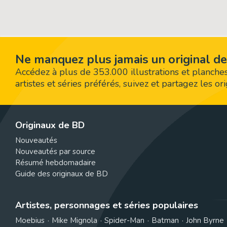
Ne manquez plus jamais un original de
Accédez à plus de 353.000 illustrations et planches
artistes et séries préférés, suivez et partagez les o
Originaux de BD
Nouveautés
Nouveautés par source
Résumé hebdomadaire
Guide des originaux de BD
Artistes, personnages et séries populaires
Moebius
Mike Mignola
Spider-Man
Batman
John Byrne