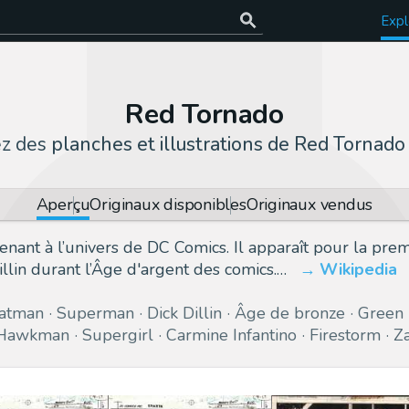
Expl
Red Tornado
ez des
planches et illustrations de Red Tornado
Aperçu
Originaux disponibles
Originaux vendus
nant à l’univers de DC Comics. Il apparaît pour la pre
illin durant l’Âge d'argent des comics.…
Wikipedia
atman
Superman
Dick Dillin
Âge de bronze
Green 
Hawkman
Supergirl
Carmine Infantino
Firestorm
Z