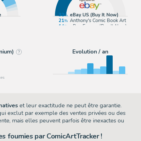
e
32
eBay US (Buy It Now)
21
Anthony's Comic Book Art
14
eBay Europe (Buy It Now)
10
ComicArtFans Classifieds
emium)
Evolution / an
?
matives
et leur exactitude ne peut être garantie.
 qui exclut par exemple des ventes privées ou des
nte, mais elles peuvent parfois être inexactes ou
s fournies par ComicArtTracker !