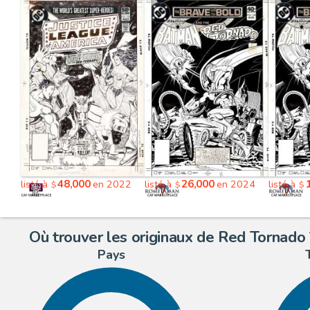
48,000
26,000
listé à
en 2022
listé à
en 2024
listé à
$
$
$
Où trouver les originaux de Red Tornado 
Pays