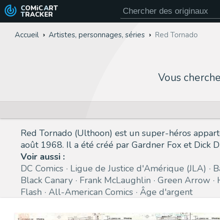
COMiC
ART
TRACKER
Accueil
Artistes, personnages, séries
Red Tornado
Vous cherch
Red Tornado (Ulthoon) est un super-héros apparte
août 1968. Il a été créé par Gardner Fox et Dick D
Voir aussi :
DC Comics
Ligue de Justice d'Amérique (JLA)
B
Black Canary
Frank McLaughlin
Green Arrow
Flash
All-American Comics
Âge d'argent