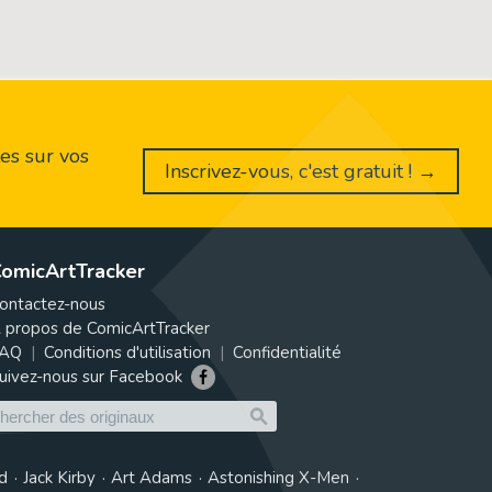
es sur vos
Inscrivez-vous, c'est gratuit ! →
omicArtTracker
ontactez-nous
 propos de ComicArtTracker
AQ
Conditions d'utilisation
Confidentialité
uivez-nous sur Facebook
d
Jack Kirby
Art Adams
Astonishing X-Men