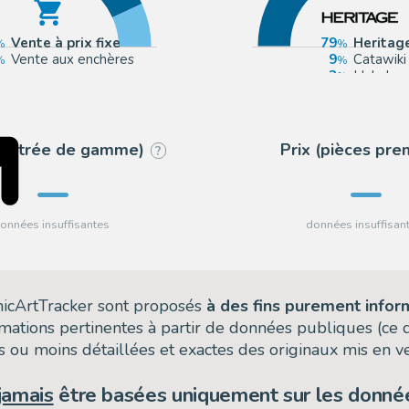
Vente à prix fixe
79
Heritag
Vente aux enchères
9
Catawiki
3
Hake's
3
eBay US
 (entrée de gamme)
Prix (pièces pr
?
omicArtTracker sont proposés
à des fins purement infor
rmations pertinentes à partir de données publiques (ce
 ou moins détaillées et exactes des originaux mis en ve
jamais
être basées uniquement sur les donnée