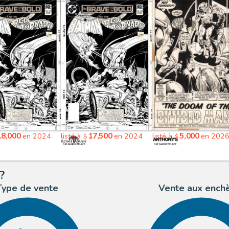
18,000
17,500
5,000
en 2024
listé à
en 2024
listé à
en 202
$
$
?
Type de vente
Vente aux ench