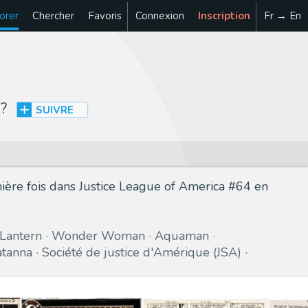
orer
Chercher
Favoris
Connexion
Inscription
Fr → En
?
SUIVRE
mière fois dans Justice League of America #64 en
Lantern
Wonder Woman
Aquaman
atanna
Société de justice d'Amérique (JSA)