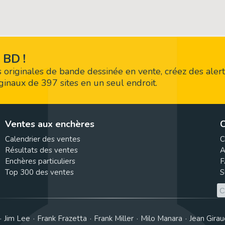
 BD !
 originales de bande dessinée en vente, créez des alert
riginaux de 397 sites en un seul endroit.
Ventes aux enchères
C
Calendrier des ventes
C
Résultats des ventes
A
Enchères particuliers
F
Top 300 des ventes
S
Jim Lee
Frank Frazetta
Frank Miller
Milo Manara
Jean Girau