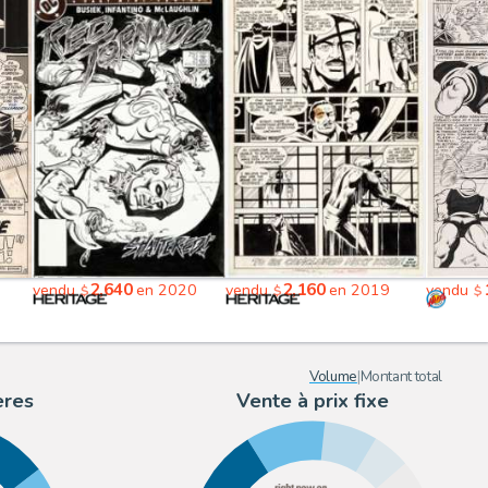
2,640
2,160
6
vendu
en 2020
vendu
en 2019
vendu
$
$
$
Volume
|
Montant total
ères
Vente à prix fixe