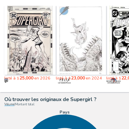
25,000
23,000
22,
listé à
en 2026
listé à
en 2024
listé à
$
$
$
Où trouver les originaux de Supergirl ?
Volume
|
Montant total
Pays