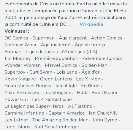
événements de Crisis on Infinite Earths où elle trouva la
mort, elle est remplacée par Linda Danvers et Cir-El. En
2004, le personnage de Kara Zor-El est réintroduit dans
la continuité de l'Univers DC…
Wikipedia
Voir aussi :
DC Comics
Superman
Âge d'argent
Action Comics
Mahmud Asrar
Âge moderne
Âge de bronze
Batman
Ligue de Justice d'Amérique (JLA)
Jim Mooney
Première apparition
Adventure Comics
Wonder Woman
Marvel Comics
Spider-Man
Superboy
Curt Swan
Lois Lane
Âge d'or
Kevin Maguire
Green Lantern
Les X-Men
Brian Michael Bendis
Jamal Igle
Ed Benes
Mike Sekowsky
Les Vengeurs
Hulk
Bob Oksner
Power Girl
Les 4 Fantastiques
La Légion des Super-Héros
Al Plastino
Carmine Infantino
Captain America
Ian Churchill
Lex Luthor
The Amazing Spider-Man
John Byrne
Teen Titans
Kurt Schaffenberger