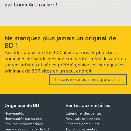
par ComicArtTracker !
Ne manquez plus jamais un original de
BD !
Accédez à plus de 353.500 illustrations et planches
originales de bande dessinée en vente, créez des alertes
sur vos artistes et séries préférés, suivez et partagez les
originaux de 397 sites en un seul endroit.
Inscrivez-vous, c'est gratuit ! →
Originaux de BD
Ventes aux enchères
Nouveautés
Calendrier des ventes
Nouveautés par source
Résultats des ventes
Résumé hebdomadaire
Enchères particuliers
Guide des originaux de BD
Top 300 des ventes