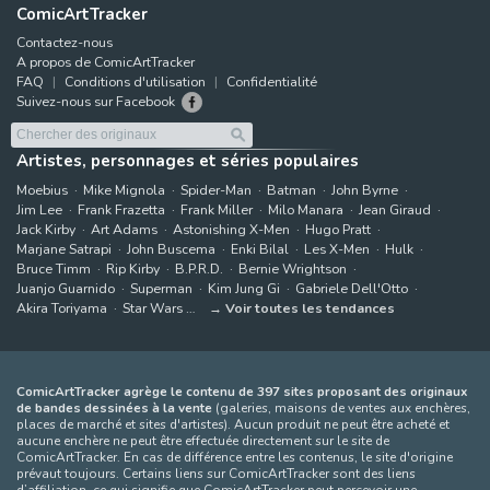
ComicArtTracker
Contactez-nous
A propos de ComicArtTracker
FAQ
Conditions d'utilisation
Confidentialité
Suivez-nous sur Facebook
Artistes, personnages et séries populaires
Moebius
Mike Mignola
Spider-Man
Batman
John Byrne
Jim Lee
Frank Frazetta
Frank Miller
Milo Manara
Jean Giraud
Jack Kirby
Art Adams
Astonishing X-Men
Hugo Pratt
Marjane Satrapi
John Buscema
Enki Bilal
Les X-Men
Hulk
Bruce Timm
Rip Kirby
B.P.R.D.
Bernie Wrightson
Juanjo Guarnido
Superman
Kim Jung Gi
Gabriele Dell'Otto
Akira Toriyama
Star Wars
Voir toutes les tendances
ComicArtTracker agrège le contenu de 397 sites proposant des originaux
de bandes dessinées à la vente
(galeries, maisons de ventes aux enchères,
places de marché et sites d'artistes). Aucun produit ne peut être acheté et
aucune enchère ne peut être effectuée directement sur le site de
ComicArtTracker. En cas de différence entre les contenus, le site d'origine
prévaut toujours. Certains liens sur ComicArtTracker sont des liens
d’affiliation, ce qui signifie que ComicArtTracker peut percevoir une