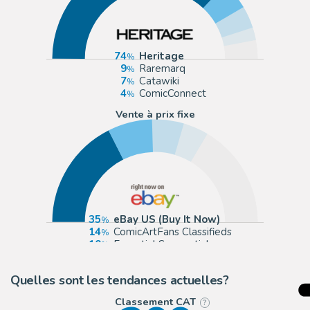
74
Heritage
9
Raremarq
7
Catawiki
4
ComicConnect
Vente à prix fixe
35
eBay US (Buy It Now)
14
ComicArtFans Classifieds
10
Essential Sequential
8
Cadence Comic Art
Quelles sont les tendances actuelles?
Classement CAT
?