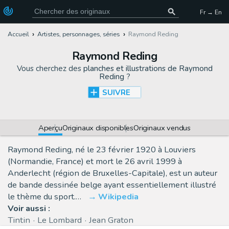
Fr → En
Accueil
Artistes, personnages, séries
Raymond Reding
Raymond Reding
Vous cherchez des
planches et illustrations de Raymond
Reding
?
SUIVRE
Aperçu
Originaux disponibles
Originaux vendus
Raymond Reding, né le 23 février 1920 à Louviers
(Normandie, France) et mort le 26 avril 1999 à
Anderlecht (région de Bruxelles-Capitale), est un auteur
de bande dessinée belge ayant essentiellement illustré
le thème du sport.…
Wikipedia
Voir aussi :
Tintin
Le Lombard
Jean Graton