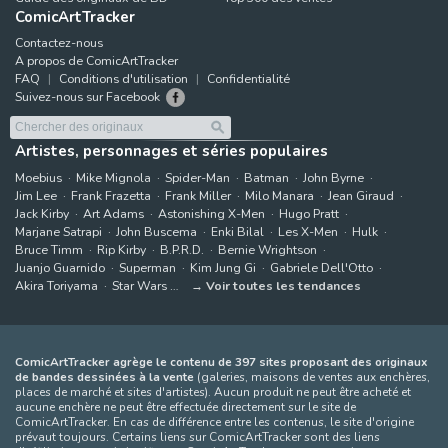
ComicArtTracker
Contactez-nous
A propos de ComicArtTracker
FAQ
Conditions d'utilisation
Confidentialité
Suivez-nous sur Facebook
Artistes, personnages et séries populaires
Moebius
Mike Mignola
Spider-Man
Batman
John Byrne
Jim Lee
Frank Frazetta
Frank Miller
Milo Manara
Jean Giraud
Jack Kirby
Art Adams
Astonishing X-Men
Hugo Pratt
Marjane Satrapi
John Buscema
Enki Bilal
Les X-Men
Hulk
Bruce Timm
Rip Kirby
B.P.R.D.
Bernie Wrightson
Juanjo Guarnido
Superman
Kim Jung Gi
Gabriele Dell'Otto
Akira Toriyama
Star Wars
Voir toutes les tendances
ComicArtTracker agrège le contenu de 397 sites proposant des originaux
de bandes dessinées à la vente
(galeries, maisons de ventes aux enchères,
places de marché et sites d'artistes). Aucun produit ne peut être acheté et
aucune enchère ne peut être effectuée directement sur le site de
ComicArtTracker. En cas de différence entre les contenus, le site d'origine
prévaut toujours. Certains liens sur ComicArtTracker sont des liens