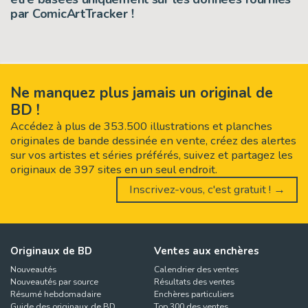
par ComicArtTracker !
Ne manquez plus jamais un original de
BD !
Accédez à plus de 353.500 illustrations et planches
originales de bande dessinée en vente, créez des alertes
sur vos artistes et séries préférés, suivez et partagez les
originaux de 397 sites en un seul endroit.
Inscrivez-vous, c'est gratuit ! →
Originaux de BD
Ventes aux enchères
Nouveautés
Calendrier des ventes
Nouveautés par source
Résultats des ventes
Résumé hebdomadaire
Enchères particuliers
Guide des originaux de BD
Top 300 des ventes