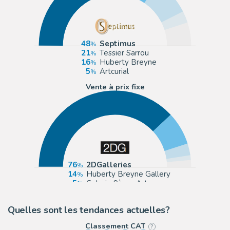
48
Septimus
21
Tessier Sarrou
16
Huberty Breyne
5
Artcurial
Vente à prix fixe
76
2DGalleries
14
Huberty Breyne Gallery
5
Galerie 9ème Art
2
Galerie Glénat
Quelles sont les tendances actuelles?
Classement CAT
?