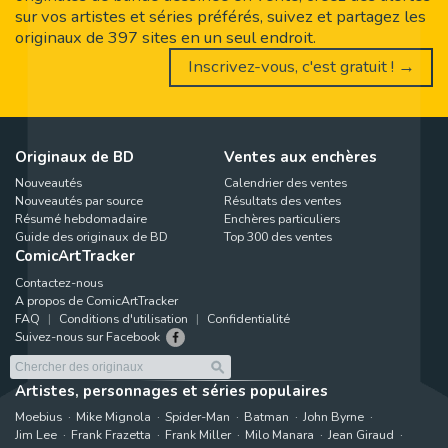
sur vos artistes et séries préférés, suivez et partagez les
originaux de 397 sites en un seul endroit.
Inscrivez-vous, c'est gratuit ! →
Originaux de BD
Ventes aux enchères
Nouveautés
Calendrier des ventes
Nouveautés par source
Résultats des ventes
Résumé hebdomadaire
Enchères particuliers
Guide des originaux de BD
Top 300 des ventes
ComicArtTracker
Contactez-nous
A propos de ComicArtTracker
FAQ
Conditions d'utilisation
Confidentialité
Suivez-nous sur Facebook
Artistes, personnages et séries populaires
Moebius
Mike Mignola
Spider-Man
Batman
John Byrne
Jim Lee
Frank Frazetta
Frank Miller
Milo Manara
Jean Giraud