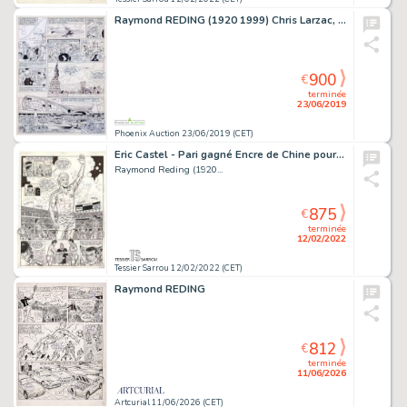
Raymond REDING (1920 1999) Chris Larzac, le grand …
900
€
terminée
23/06/2019
Phoenix Auction 23/06/2019 (CET)
Eric Castel - Pari gagné Encre de Chine pour la planche...
Raymond Reding (1920...
875
€
terminée
12/02/2022
Tessier Sarrou 12/02/2022 (CET)
Raymond REDING
812
€
terminée
11/06/2026
Artcurial 11/06/2026 (CET)