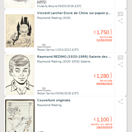
Huberty Breyne 09/05/2026 (CET)
Vincent Larcher Encre de Chine sur papier pour la...
Raymond Reding (1920...
1,750
€
terminée
12/02/2022
Tessier Sarrou 12/02/2022 (CET)
Raymond REDING (1920-1999) Galerie des portraits Tintin,...
Raymond Reding (1920-1999) Galerie...
1,280
€
terminée
05/06/2026
Tessier Sarrou 05/06/2026 (CET)
Couverture originale
Raymond Reding
1,100
€
vendu ou retiré
18/10/2019