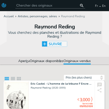
Fr → En
Accueil
Artistes, personnages, séries
Raymond Reding
Raymond Reding
Vous cherchez des
planches et illustrations de Raymond
Reding
?
SUIVRE
Aperçu
Originaux disponibles
Originaux vendus
Trier par
Eric Castel - L'homme de la tribune F Encre de Chine sur papier pour…
Raymond Reding (1920-1999)
3,000
€
terminée
09/05/2026