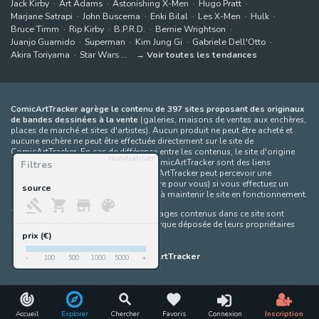
Jack Kirby
Art Adams
Astonishing X-Men
Hugo Pratt
Marjane Satrapi
John Buscema
Enki Bilal
Les X-Men
Hulk
Bruce Timm
Rip Kirby
B.P.R.D.
Bernie Wrightson
Juanjo Guarnido
Superman
Kim Jung Gi
Gabriele Dell'Otto
Akira Toriyama
Star Wars
Voir toutes les tendances
ComicArtTracker agrège le contenu de 397 sites proposant des originaux
de bandes dessinées à la vente
(galeries, maisons de ventes aux enchères,
places de marché et sites d'artistes). Aucun produit ne peut être acheté et
aucune enchère ne peut être effectuée directement sur le site de
ComicArtTracker. En cas de différence entre les contenus, le site d'origine
réinitialiser
prévaut toujours. Certains liens sur ComicArtTracker sont des liens
Filtres
d’affiliation, ce qui signifie que ComicArtTracker peut percevoir une
commission (sans coût supplémentaire pour vous) si vous effectuez un
source
achat via ces liens — ce qui nous aide à maintenir le site en fonctionnement.
Toutes les images et tous les personnages contenus dans ce site sont
protégés par le droit d'auteur et la marque déposée de leurs propriétaires
respectifs.
prix (€)
©
ComicArtTracker
-
100
500
1000
5000
+
Accueil
Explorer
Chercher
Favoris
Connexion
Inscription