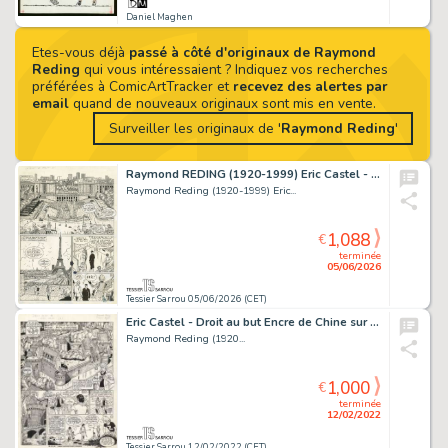
Daniel Maghen
Etes-vous déjà
passé à côté d'originaux de Raymond
Reding
qui vous intéressaient ? Indiquez vos recherches
préférées à ComicArtTracker et
recevez des alertes par
email
quand de nouveaux originaux sont mis en vente.
Surveiller les originaux de '
Raymond Reding
'
Raymond REDING (1920-1999) Eric Castel - Le secret...
Raymond Reding (1920-1999) Eric...
1,088
€
terminée
05/06/2026
Tessier Sarrou 05/06/2026 (CET)
Eric Castel - Droit au but Encre de Chine sur papier...
Raymond Reding (1920...
1,000
€
terminée
12/02/2022
Tessier Sarrou 12/02/2022 (CET)