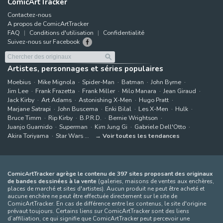
ComicArtTracker
Contactez-nous
A propos de ComicArtTracker
FAQ
Conditions d'utilisation
Confidentialité
Suivez-nous sur Facebook
Artistes, personnages et séries populaires
Moebius
Mike Mignola
Spider-Man
Batman
John Byrne
Jim Lee
Frank Frazetta
Frank Miller
Milo Manara
Jean Giraud
Jack Kirby
Art Adams
Astonishing X-Men
Hugo Pratt
Marjane Satrapi
John Buscema
Enki Bilal
Les X-Men
Hulk
Bruce Timm
Rip Kirby
B.P.R.D.
Bernie Wrightson
Juanjo Guarnido
Superman
Kim Jung Gi
Gabriele Dell'Otto
Akira Toriyama
Star Wars
Voir toutes les tendances
ComicArtTracker agrège le contenu de 397 sites proposant des originaux
de bandes dessinées à la vente
(galeries, maisons de ventes aux enchères,
places de marché et sites d'artistes). Aucun produit ne peut être acheté et
aucune enchère ne peut être effectuée directement sur le site de
ComicArtTracker. En cas de différence entre les contenus, le site d'origine
prévaut toujours. Certains liens sur ComicArtTracker sont des liens
d’affiliation, ce qui signifie que ComicArtTracker peut percevoir une