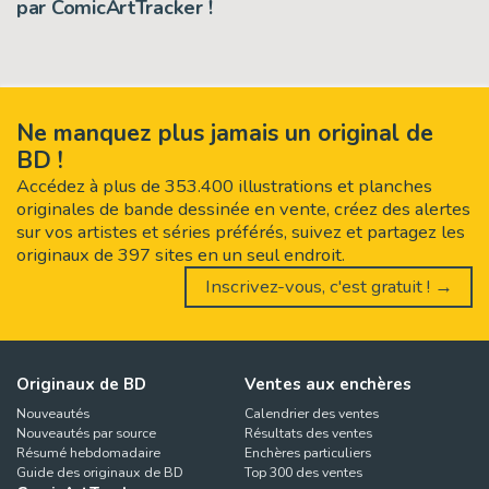
par ComicArtTracker !
Ne manquez plus jamais un original de
BD !
Accédez à plus de 353.400 illustrations et planches
originales de bande dessinée en vente, créez des alertes
sur vos artistes et séries préférés, suivez et partagez les
originaux de 397 sites en un seul endroit.
Inscrivez-vous, c'est gratuit ! →
Originaux de BD
Ventes aux enchères
Nouveautés
Calendrier des ventes
Nouveautés par source
Résultats des ventes
Résumé hebdomadaire
Enchères particuliers
Guide des originaux de BD
Top 300 des ventes