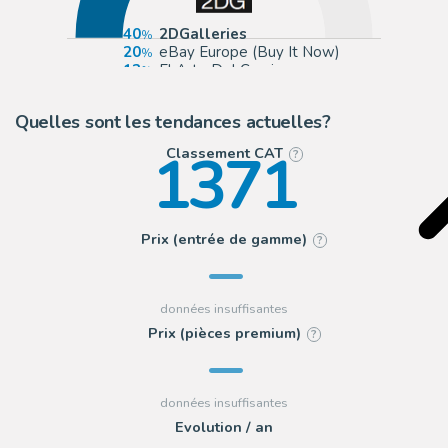
40
2DGalleries
20
eBay Europe (Buy It Now)
13
El Arte Del Comic
7
Galerie 9ème Art
Quelles sont les tendances actuelles?
1371
Classement CAT
?
Prix (entrée de gamme)
?
Prix (pièces premium)
?
Evolution / an