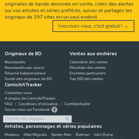
originales de bande dessinée en vente, créez des alertes
sur vos artistes et séries préférés, suivez et partagez les
originaux de 397 sites en un seul endroit.
Inscrivez-vous, c'est gratuit ! →
Originaux de BD
Ventes aux enchères
Nouveautés
Calendrier des ventes
Nouveautés par source
Résultats des ventes
Résumé hebdomadaire
Enchères particuliers
Guide des originaux de BD
Top 300 des ventes
ComicArtTracker
Contactez-nous
A propos de ComicArtTracker
FAQ
Conditions d'utilisation
Confidentialité
Suivez-nous sur Facebook
Artistes, personnages et séries populaires
Moebius
Mike Mignola
Spider-Man
Batman
John Byrne