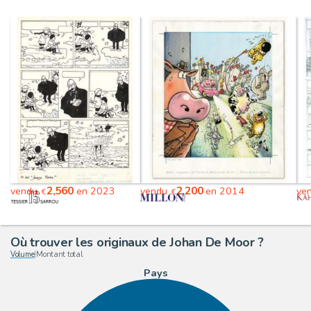
2,560
2,200
vendu
en 2023
vendu
en 2014
ve
€
€
Où trouver les originaux de Johan De Moor ?
Volume
|
Montant total
Pays