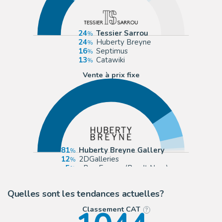
24
Tessier Sarrou
24
Huberty Breyne
16
Septimus
13
Catawiki
Vente à prix fixe
81
Huberty Breyne Gallery
12
2DGalleries
5
eBay Europe (Buy It Now)
1
Daniel Maghen
Quelles sont les tendances actuelles?
Classement CAT
?