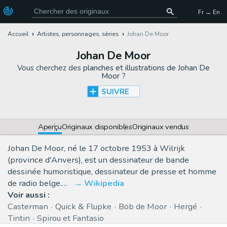
Fr → En
Accueil
Artistes, personnages, séries
Johan De Moor
Johan De Moor
Vous cherchez des
planches et illustrations de Johan De
Moor
?
SUIVRE
Aperçu
Originaux disponibles
Originaux vendus
Johan De Moor, né le 17 octobre 1953 à Wilrijk
(province d'Anvers), est un dessinateur de bande
dessinée humoristique, dessinateur de presse et homme
de radio belge.…
Wikipedia
Voir aussi :
Casterman
Quick & Flupke
Bob de Moor
Hergé
Tintin
Spirou et Fantasio