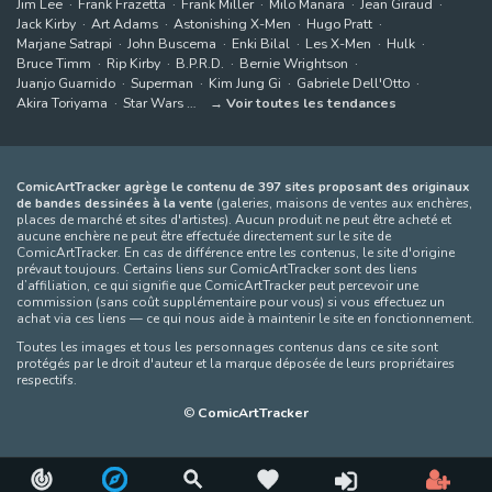
Jim Lee
Frank Frazetta
Frank Miller
Milo Manara
Jean Giraud
Jack Kirby
Art Adams
Astonishing X-Men
Hugo Pratt
Marjane Satrapi
John Buscema
Enki Bilal
Les X-Men
Hulk
Bruce Timm
Rip Kirby
B.P.R.D.
Bernie Wrightson
Juanjo Guarnido
Superman
Kim Jung Gi
Gabriele Dell'Otto
Akira Toriyama
Star Wars
Voir toutes les tendances
ComicArtTracker agrège le contenu de 397 sites proposant des originaux
de bandes dessinées à la vente
(galeries, maisons de ventes aux enchères,
places de marché et sites d'artistes). Aucun produit ne peut être acheté et
aucune enchère ne peut être effectuée directement sur le site de
ComicArtTracker. En cas de différence entre les contenus, le site d'origine
prévaut toujours. Certains liens sur ComicArtTracker sont des liens
d’affiliation, ce qui signifie que ComicArtTracker peut percevoir une
commission (sans coût supplémentaire pour vous) si vous effectuez un
achat via ces liens — ce qui nous aide à maintenir le site en fonctionnement.
Toutes les images et tous les personnages contenus dans ce site sont
protégés par le droit d'auteur et la marque déposée de leurs propriétaires
respectifs.
©
ComicArtTracker