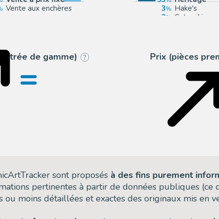
Vente aux enchères
3
Hake's
3
Catawiki
1
mycomicsho
 (entrée de gamme)
Prix (pièces pr
?
=
omicArtTracker sont proposés
à des fins purement infor
rmations pertinentes à partir de données publiques (ce
 ou moins détaillées et exactes des originaux mis en ve