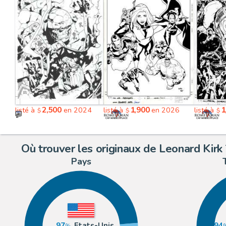
2,500
1,900
1
listé à
en 2024
listé à
en 2026
listé à
$
$
$
Où trouver les originaux de Leonard Kirk 
Pays
97
Etats-Unis
94