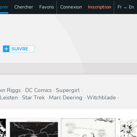
orer
Chercher
Favoris
Connexion
Inscription
Fr → En
SUIVRE
in Riggs
DC Comics
Supergirl
 Leisten
Star Trek
Marc Deering
Witchblade