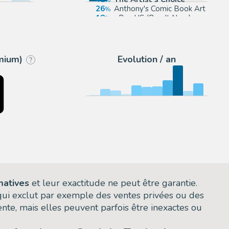
26
Anthony's Comic Book Art
18
eBay US (Buy It Now)
p.com
9
ComicArtFans Classifieds
emium)
Evolution / an
?
matives
et leur exactitude ne peut être garantie.
 qui exclut par exemple des ventes privées ou des
nte, mais elles peuvent parfois être inexactes ou