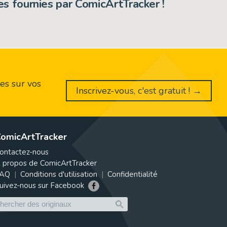
s fournies par ComicArtTracker !
es sur vos
Inscrivez-vous, c'est gratuit ! →
omicArtTracker
ontactez-nous
 propos de ComicArtTracker
AQ
Conditions d'utilisation
Confidentialité
uivez-nous sur Facebook