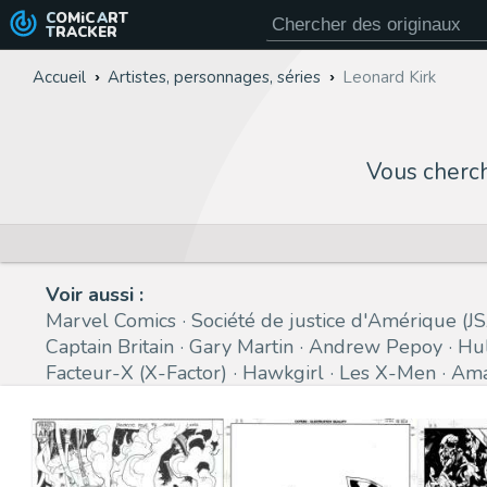
COMiC
ART
TRACKER
Accueil
Artistes, personnages, séries
Leonard Kirk
Vous cherc
Voir aussi :
Marvel Comics
Société de justice d'Amérique (J
Captain Britain
Gary Martin
Andrew Pepoy
Hu
Facteur-X (X-Factor)
Hawkgirl
Les X-Men
Ama