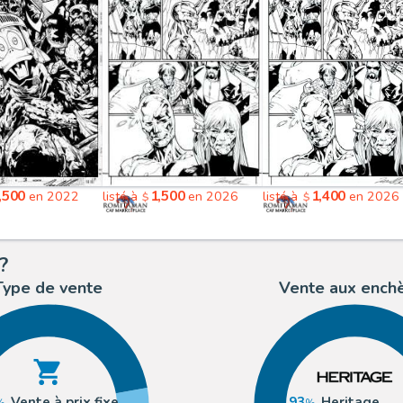
,500
1,500
1,400
en 2022
listé à
en 2026
listé à
en 2026
$
$
?
Type de vente
Vente aux ench
Vente à prix fixe
93
Heritage