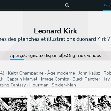
Expl
Leonard Kirk
hez des
planches et illustrations duonard Kirk
?
Aperçu
Originaux disponibles
Originaux vendus
SA)
Keith Champagne
Âge moderne
John Kalisz
Rob
lk
Captain Marvel
Image Comics
Black Panther
Jay
zing Fantasy
Hourman
Spider-Man