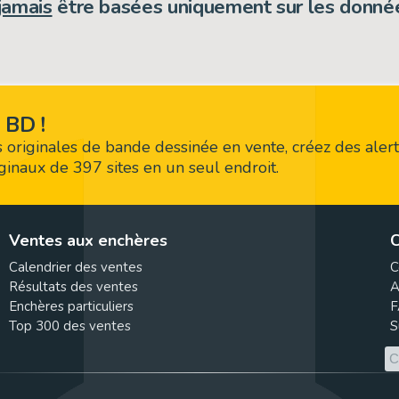
jamais
être basées uniquement sur les donnée
 BD !
 originales de bande dessinée en vente, créez des alert
riginaux de 397 sites en un seul endroit.
Ventes aux enchères
C
Calendrier des ventes
C
Résultats des ventes
A
Enchères particuliers
F
Top 300 des ventes
S