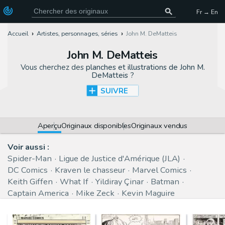
Fr → En
Accueil
Artistes, personnages, séries
John M. DeMatteis
John M. DeMatteis
Vous cherchez des
planches et illustrations de John M.
DeMatteis
?
SUIVRE
Aperçu
Originaux disponibles
Originaux vendus
Voir aussi :
Spider-Man
Ligue de Justice d'Amérique (JLA)
DC Comics
Kraven le chasseur
Marvel Comics
Keith Giffen
What If
Yildiray Çinar
Batman
Captain America
Mike Zeck
Kevin Maguire