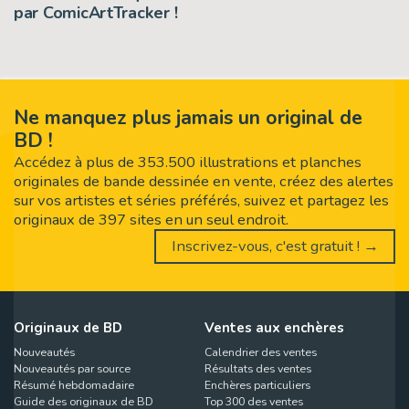
par ComicArtTracker !
Ne manquez plus jamais un original de
BD !
Accédez à plus de 353.500 illustrations et planches
originales de bande dessinée en vente, créez des alertes
sur vos artistes et séries préférés, suivez et partagez les
originaux de 397 sites en un seul endroit.
Inscrivez-vous, c'est gratuit ! →
Originaux de BD
Ventes aux enchères
Nouveautés
Calendrier des ventes
Nouveautés par source
Résultats des ventes
Résumé hebdomadaire
Enchères particuliers
Guide des originaux de BD
Top 300 des ventes