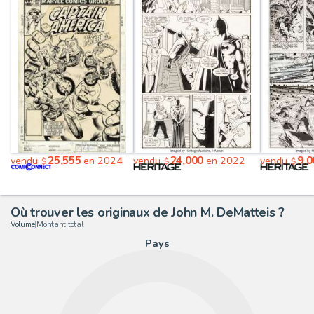
25,555
24,000
9,0
vendu
en 2024
vendu
en 2022
vendu
$
$
$
Où trouver les originaux de John M. DeMatteis ?
Volume
|
Montant total
Pays