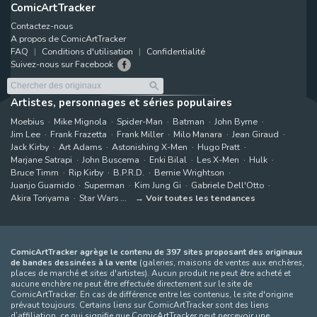
ComicArtTracker
Contactez-nous
A propos de ComicArtTracker
FAQ
Conditions d'utilisation
Confidentialité
Suivez-nous sur Facebook
Artistes, personnages et séries populaires
Moebius
Mike Mignola
Spider-Man
Batman
John Byrne
Jim Lee
Frank Frazetta
Frank Miller
Milo Manara
Jean Giraud
Jack Kirby
Art Adams
Astonishing X-Men
Hugo Pratt
Marjane Satrapi
John Buscema
Enki Bilal
Les X-Men
Hulk
Bruce Timm
Rip Kirby
B.P.R.D.
Bernie Wrightson
Juanjo Guarnido
Superman
Kim Jung Gi
Gabriele Dell'Otto
Akira Toriyama
Star Wars
Voir toutes les tendances
ComicArtTracker agrège le contenu de 397 sites proposant des originaux
de bandes dessinées à la vente
(galeries, maisons de ventes aux enchères,
places de marché et sites d'artistes). Aucun produit ne peut être acheté et
aucune enchère ne peut être effectuée directement sur le site de
ComicArtTracker. En cas de différence entre les contenus, le site d'origine
prévaut toujours. Certains liens sur ComicArtTracker sont des liens
d’affiliation, ce qui signifie que ComicArtTracker peut percevoir une