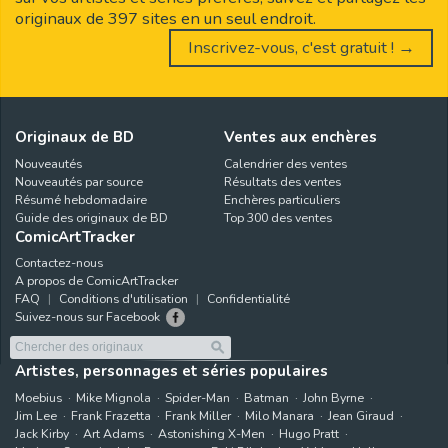
originaux de 397 sites en un seul endroit.
Inscrivez-vous, c'est gratuit ! →
Originaux de BD
Ventes aux enchères
Nouveautés
Calendrier des ventes
Nouveautés par source
Résultats des ventes
Résumé hebdomadaire
Enchères particuliers
Guide des originaux de BD
Top 300 des ventes
ComicArtTracker
Contactez-nous
A propos de ComicArtTracker
FAQ
Conditions d'utilisation
Confidentialité
Suivez-nous sur Facebook
Artistes, personnages et séries populaires
Moebius
Mike Mignola
Spider-Man
Batman
John Byrne
Jim Lee
Frank Frazetta
Frank Miller
Milo Manara
Jean Giraud
Jack Kirby
Art Adams
Astonishing X-Men
Hugo Pratt