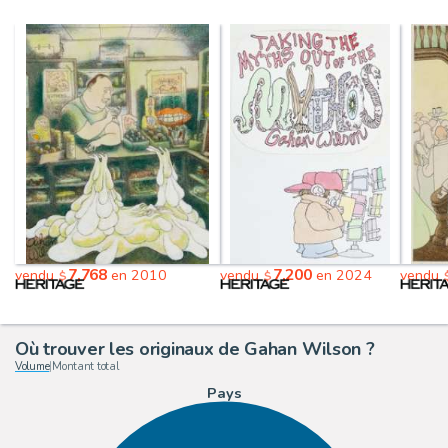
7,768
7,200
vendu
en 2010
vendu
en 2024
vendu
$
$
Où trouver les originaux de Gahan Wilson ?
Volume
|
Montant total
Pays