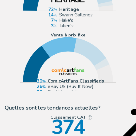
72
Heritage
14
Swann Galleries
7
Hake's
3
Julien's
Vente à prix fixe
30
ComicArtFans Classifieds
26
eBay US (Buy It Now)
26
Cool Lines Art
5
Tri-State Original Art
Quelles sont les tendances actuelles?
374
Classement CAT
?