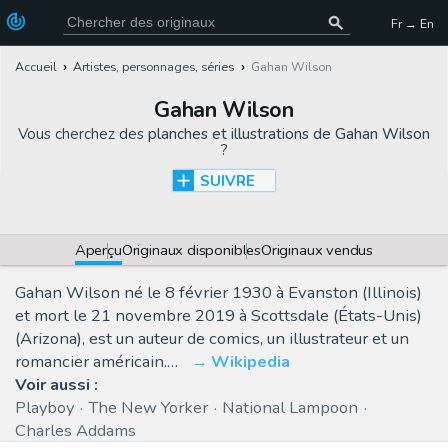
Fr → En
Accueil
Artistes, personnages, séries
Gahan Wilson
Gahan Wilson
Vous cherchez des
planches et illustrations de Gahan Wilson
?
SUIVRE
Aperçu
Originaux disponibles
Originaux vendus
Gahan Wilson né le 8 février 1930 à Evanston (Illinois)
et mort le 21 novembre 2019 à Scottsdale (États-Unis)
(Arizona), est un auteur de comics, un illustrateur et un
romancier américain.…
Wikipedia
Voir aussi :
Playboy
The New Yorker
National Lampoon
Charles Addams