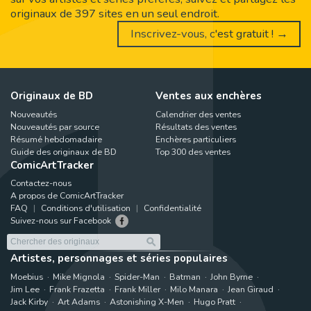
originaux de 397 sites en un seul endroit.
Inscrivez-vous, c'est gratuit ! →
Originaux de BD
Ventes aux enchères
Nouveautés
Calendrier des ventes
Nouveautés par source
Résultats des ventes
Résumé hebdomadaire
Enchères particuliers
Guide des originaux de BD
Top 300 des ventes
ComicArtTracker
Contactez-nous
A propos de ComicArtTracker
FAQ
Conditions d'utilisation
Confidentialité
Suivez-nous sur Facebook
Artistes, personnages et séries populaires
Moebius
Mike Mignola
Spider-Man
Batman
John Byrne
Jim Lee
Frank Frazetta
Frank Miller
Milo Manara
Jean Giraud
Jack Kirby
Art Adams
Astonishing X-Men
Hugo Pratt