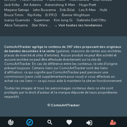
Jack Kirby
Art Adams
Astonishing X-Men
Hugo Pratt
Marjane Satrapi
John Buscema
Enki Bilal
Les X-Men
Hulk
Bruce Timm
Rip Kirby
B.P.R.D.
Bernie Wrightson
Juanjo Guarnido
Superman
Kim Jung Gi
Gabriele Dell'Otto
Akira Toriyama
Star Wars
Voir toutes les tendances
ComicArtTracker agrège le contenu de 397 sites proposant des originaux
de bandes dessinées à la vente
(galeries, maisons de ventes aux enchères,
places de marché et sites d'artistes). Aucun produit ne peut être acheté et
aucune enchère ne peut être effectuée directement sur le site de
ComicArtTracker. En cas de différence entre les contenus, le site d'origine
prévaut toujours. Certains liens sur ComicArtTracker sont des liens
d’affiliation, ce qui signifie que ComicArtTracker peut percevoir une
commission (sans coût supplémentaire pour vous) si vous effectuez un
achat via ces liens — ce qui nous aide à maintenir le site en fonctionnement.
Toutes les images et tous les personnages contenus dans ce site sont
protégés par le droit d'auteur et la marque déposée de leurs propriétaires
respectifs.
©
ComicArtTracker