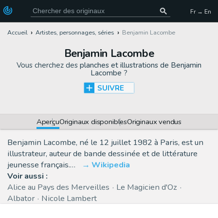
Fr → En
Accueil
Artistes, personnages, séries
Benjamin Lacombe
Benjamin Lacombe
Vous cherchez des
planches et illustrations de Benjamin
Lacombe
?
SUIVRE
Aperçu
Originaux disponibles
Originaux vendus
Benjamin Lacombe, né le 12 juillet 1982 à Paris, est un
illustrateur, auteur de bande dessinée et de littérature
jeunesse français.…
Wikipedia
Voir aussi :
Alice au Pays des Merveilles
Le Magicien d'Oz
Albator
Nicole Lambert