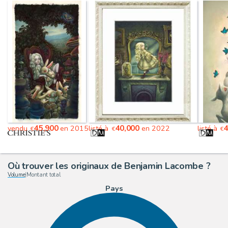
45,900
40,000
vendu
en 2015
listé à
en 2022
listé à
€
€
€
Où trouver les originaux de Benjamin Lacombe ?
Volume
|
Montant total
Pays