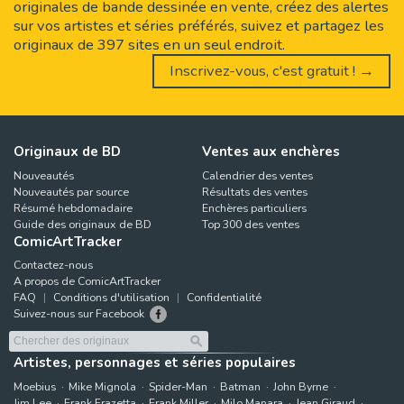
originales de bande dessinée en vente, créez des alertes
sur vos artistes et séries préférés, suivez et partagez les
originaux de 397 sites en un seul endroit.
Inscrivez-vous, c'est gratuit ! →
Originaux de BD
Ventes aux enchères
Nouveautés
Calendrier des ventes
Nouveautés par source
Résultats des ventes
Résumé hebdomadaire
Enchères particuliers
Guide des originaux de BD
Top 300 des ventes
ComicArtTracker
Contactez-nous
A propos de ComicArtTracker
FAQ
Conditions d'utilisation
Confidentialité
Suivez-nous sur Facebook
Artistes, personnages et séries populaires
Moebius
Mike Mignola
Spider-Man
Batman
John Byrne
Jim Lee
Frank Frazetta
Frank Miller
Milo Manara
Jean Giraud