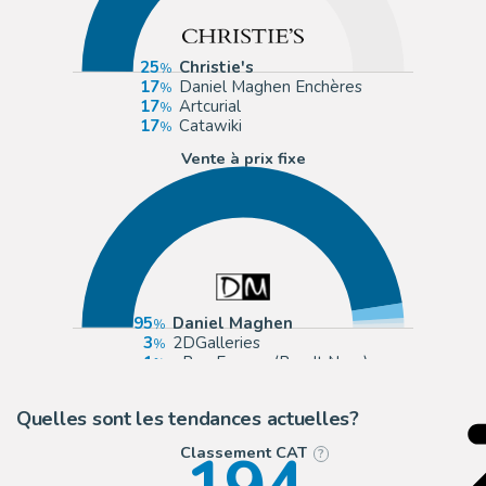
25
Christie's
17
Daniel Maghen Enchères
17
Artcurial
17
Catawiki
Vente à prix fixe
95
Daniel Maghen
3
2DGalleries
1
eBay Europe (Buy It Now)
1
Huberty Breyne Gallery
Quelles sont les tendances actuelles?
Classement CAT
?