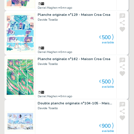
Daniel Maghen
• 6mn ago
Planche originale n°129 - Maison Croa Croa
Davide Tosello
500
€
available
Daniel Maghen
• 6mn ago
Planche originale n°162 - Maison Croa Croa
Davide Tosello
500
€
available
Daniel Maghen
• 6mn ago
Double planche originale n°104-105 - Maison Croa Croa
Davide Tosello
900
€
available