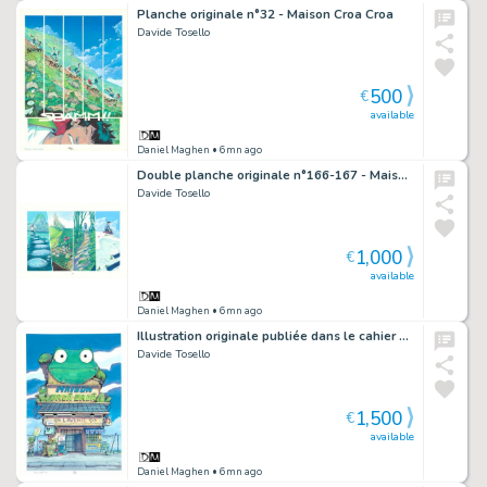
Planche originale n°32 - Maison Croa Croa
Davide Tosello
500
€
available
Daniel Maghen
• 6mn ago
Double planche originale n°166-167 - Maison Croa Croa
Davide Tosello
1,000
€
available
Daniel Maghen
• 6mn ago
Illustration originale publiée dans le cahier graphique - Maison Croa Croa
Davide Tosello
1,500
€
available
Daniel Maghen
• 6mn ago