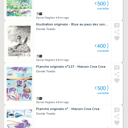
500
€
available
Daniel Maghen
• 6mn ago
Illustration originale - Blue au pays des songes
Davide Tosello
400
€
available
Daniel Maghen
• 6mn ago
Planche originale n°137 - Maison Croa Croa
Davide Tosello
500
€
available
Daniel Maghen
• 6mn ago
Planche originale n° - Maison Croa Croa
Davide Tosello