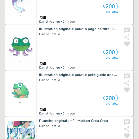
200
€
available
Daniel Maghen
• 6mn ago
Illustration originale pour la page de titre : Chapitre 05, Maion Croâ Croâ - Maison Croa Croa
Davide Tosello
200
€
available
Daniel Maghen
• 6mn ago
Illustration originale pour le petit guide des symboles : la Grenouille - Maison Croa Croa
Davide Tosello
200
€
available
Daniel Maghen
• 6mn ago
Planche originale n° - Maison Croa Croa
Davide Tosello