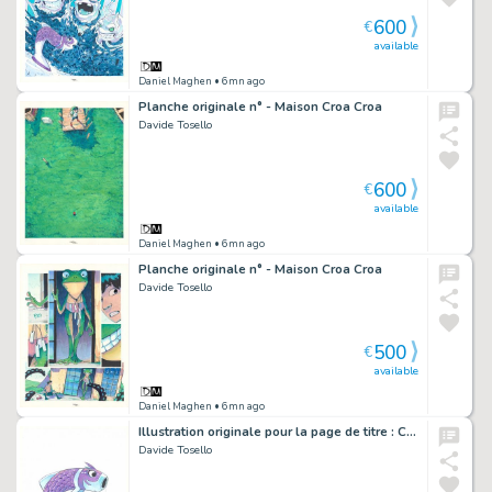
600
€
available
Daniel Maghen
• 6mn ago
Planche originale n° - Maison Croa Croa
Davide Tosello
600
€
available
Daniel Maghen
• 6mn ago
Planche originale n° - Maison Croa Croa
Davide Tosello
500
€
available
Daniel Maghen
• 6mn ago
Illustration originale pour la page de titre : Chapitre 08, Ouvre les yeux ! - Maison Croa Croa
Davide Tosello