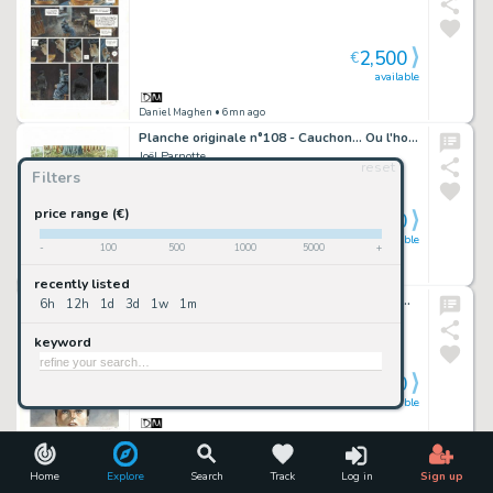
2,500
€
available
Daniel Maghen
• 6mn ago
Planche originale n°108 - Cauchon... Ou l'homme qui tua Jeanne d'Arc
Joël Parnotte
reset
Filters
price range (€)
2,300
€
available
-
100
500
1000
5000
+
Daniel Maghen
• 6mn ago
recently listed
Planche originale n°47 - Cauchon... Ou l'homme qui tua Jeanne d'Arc
6h
12h
1d
3d
1w
1m
Joël Parnotte
keyword
2,300
€
available
Daniel Maghen
• 6mn ago
Planche originale n°118 - Cauchon... Ou l'homme qui tua Jeanne d'Arc
Home
Explore
Search
Track
Log in
Sign up
Joël Parnotte