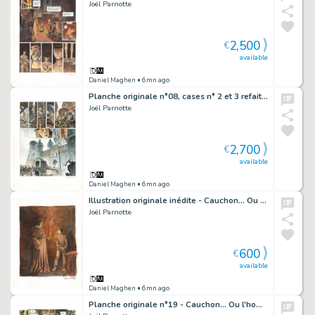
Joël Parnotte
2,500
€
available
Daniel Maghen
• 6mn ago
Planche originale n°08, cases n° 2 et 3 refaites - Cauchon... Ou l'homme qui tua Jeanne d'Arc
Joël Parnotte
2,700
€
available
Daniel Maghen
• 6mn ago
Illustration originale inédite - Cauchon... Ou l'homme qui tua Jeanne d'Arc
Joël Parnotte
600
€
available
Daniel Maghen
• 6mn ago
Planche originale n°19 - Cauchon... Ou l'homme qui tua Jeanne d'Arc