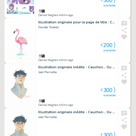
500
€
available
Daniel Maghen
• 6mn ago
Illustration originale pour la page de titre : Chapitre 10, Musique et souvernirs - Maison Croa Croa
Davide Tosello
200
€
available
Daniel Maghen
• 6mn ago
Illustration originale inédite - Cauchon... Ou l'homme qui tua Jeanne d'Arc
Joël Parnotte
300
€
available
Daniel Maghen
• 6mn ago
Illustration originale inédite - Cauchon... Ou l'homme qui tua Jeanne d'Arc
Joël Parnotte
300
€