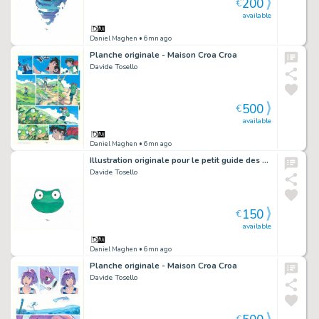
200
€
available
Daniel Maghen
• 6mn ago
Planche originale - Maison Croa Croa
Davide Tosello
500
€
available
Daniel Maghen
• 6mn ago
Illustration originale pour le petit guide des symboles : la Maison - Maison Croa Croa
Davide Tosello
150
€
available
Daniel Maghen
• 6mn ago
Planche originale - Maison Croa Croa
Davide Tosello