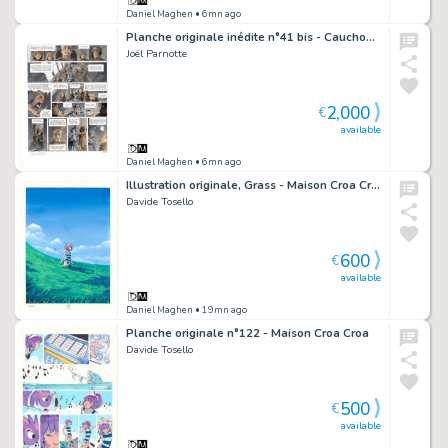
Daniel Maghen
• 6mn ago
Planche originale inédite n°41 bis - Cauchon... Ou l'homme qui tua Jeanne d'Arc
Joël Parnotte
2,000
€
available
Daniel Maghen
• 6mn ago
Illustration originale, Grass - Maison Croa Croa
Davide Tosello
600
€
available
Daniel Maghen
• 19mn ago
Planche originale n°122 - Maison Croa Croa
Davide Tosello
500
€
available