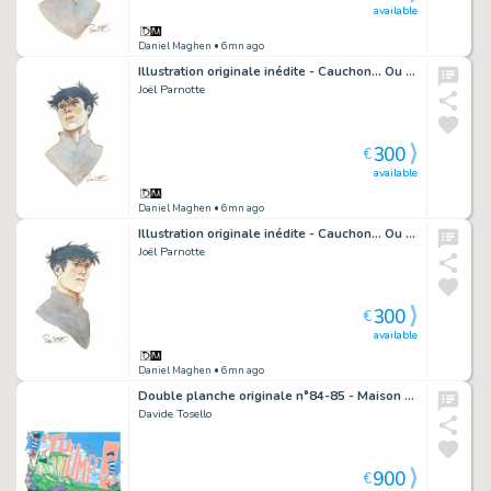
available
Daniel Maghen
• 6mn ago
Illustration originale inédite - Cauchon... Ou l'homme qui tua Jeanne d'Arc
Joël Parnotte
300
€
available
Daniel Maghen
• 6mn ago
Illustration originale inédite - Cauchon... Ou l'homme qui tua Jeanne d'Arc
Joël Parnotte
300
€
available
Daniel Maghen
• 6mn ago
Double planche originale n°84-85 - Maison Croa Croa
Davide Tosello
900
€