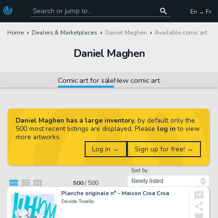
En → Fr
Home
Dealers & Marketplaces
Daniel Maghen
Available comic art
Daniel Maghen
Comic art for sale
New comic art
Daniel Maghen has a large inventory
, by default only the
500 most recent listings are displayed. Please
log in
to view
more artworks.
Log in →
Sign up for free! →
Sort by
500
/
500
Planche originale n° - Maison Croa Croa
Davide Tosello