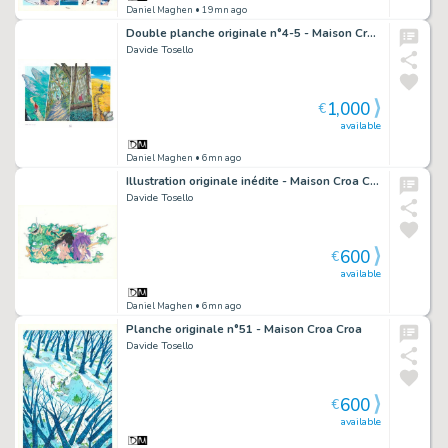
Daniel Maghen
• 19mn ago
Double planche originale n°4-5 - Maison Croa Croa
Davide Tosello
1,000
€
available
Daniel Maghen
• 6mn ago
Illustration originale inédite - Maison Croa Croa
Davide Tosello
600
€
available
Daniel Maghen
• 6mn ago
Planche originale n°51 - Maison Croa Croa
Davide Tosello
600
€
available