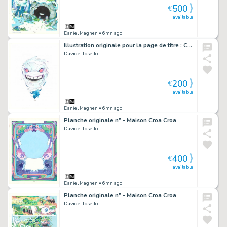
500
€
available
Daniel Maghen
• 6mn ago
Illustration originale pour la page de titre : Chapitre 07, Sous l'herbe - Maison Croa Croa
Davide Tosello
200
€
available
Daniel Maghen
• 6mn ago
Planche originale n° - Maison Croa Croa
Davide Tosello
400
€
available
Daniel Maghen
• 6mn ago
Planche originale n° - Maison Croa Croa
Davide Tosello