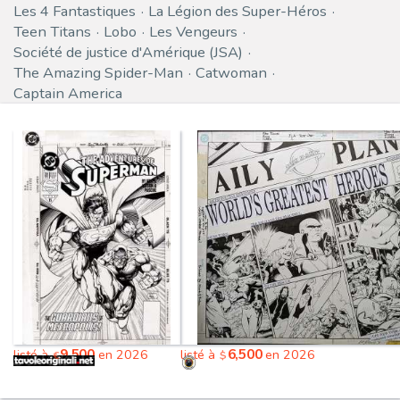
Les 4 Fantastiques
La Légion des Super-Héros
Teen Titans
Lobo
Les Vengeurs
Société de justice d'Amérique (JSA)
The Amazing Spider-Man
Catwoman
Captain America
9,500
6,500
listé à
en 2026
listé à
en 2026
€
$