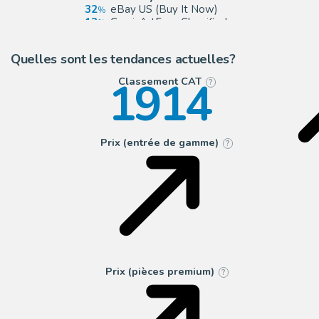
32
eBay US (Buy It Now)
13
ComicArtFans Classifieds
6
eBay Europe (Buy It Now)
Quelles sont les tendances actuelles?
1914
Classement CAT
?
Prix (entrée de gamme)
?
Prix (pièces premium)
?