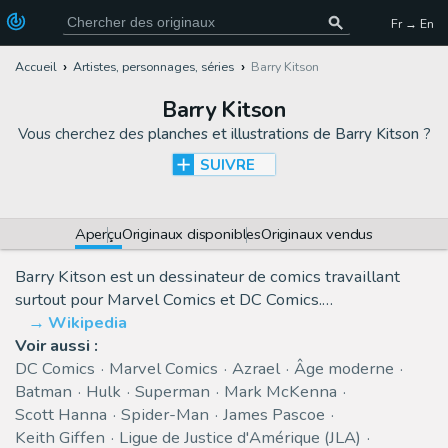
Fr → En
Accueil
Artistes, personnages, séries
Barry Kitson
Barry Kitson
Vous cherchez des
planches et illustrations de Barry Kitson
?
SUIVRE
Aperçu
Originaux disponibles
Originaux vendus
Barry Kitson est un dessinateur de comics travaillant
surtout pour Marvel Comics et DC Comics.…
Wikipedia
Voir aussi :
DC Comics
Marvel Comics
Azrael
Âge moderne
Batman
Hulk
Superman
Mark McKenna
Scott Hanna
Spider-Man
James Pascoe
Keith Giffen
Ligue de Justice d'Amérique (JLA)