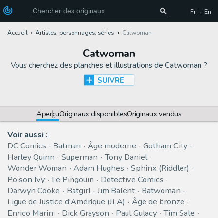
Fr → En
Accueil
Artistes, personnages, séries
Catwoman
Catwoman
Vous cherchez des
planches et illustrations de Catwoman
?
SUIVRE
Aperçu
Originaux disponibles
Originaux vendus
Voir aussi :
DC Comics
Batman
Âge moderne
Gotham City
Harley Quinn
Superman
Tony Daniel
Wonder Woman
Adam Hughes
Sphinx (Riddler)
Poison Ivy
Le Pingouin
Detective Comics
Darwyn Cooke
Batgirl
Jim Balent
Batwoman
Ligue de Justice d'Amérique (JLA)
Âge de bronze
Enrico Marini
Dick Grayson
Paul Gulacy
Tim Sale