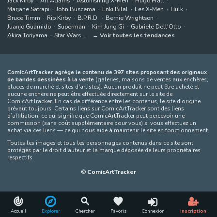
Jack Kirby
Art Adams
Astonishing X-Men
Hugo Pratt
Marjane Satrapi
John Buscema
Enki Bilal
Les X-Men
Hulk
Bruce Timm
Rip Kirby
B.P.R.D.
Bernie Wrightson
Juanjo Guarnido
Superman
Kim Jung Gi
Gabriele Dell'Otto
Akira Toriyama
Star Wars
Voir toutes les tendances
ComicArtTracker agrège le contenu de 397 sites proposant des originaux
de bandes dessinées à la vente
(galeries, maisons de ventes aux enchères,
places de marché et sites d'artistes). Aucun produit ne peut être acheté et
aucune enchère ne peut être effectuée directement sur le site de
ComicArtTracker. En cas de différence entre les contenus, le site d'origine
prévaut toujours. Certains liens sur ComicArtTracker sont des liens
d’affiliation, ce qui signifie que ComicArtTracker peut percevoir une
commission (sans coût supplémentaire pour vous) si vous effectuez un
achat via ces liens — ce qui nous aide à maintenir le site en fonctionnement.
Toutes les images et tous les personnages contenus dans ce site sont
protégés par le droit d'auteur et la marque déposée de leurs propriétaires
respectifs.
©
ComicArtTracker
Accueil
Explorer
Chercher
Favoris
Connexion
Inscription