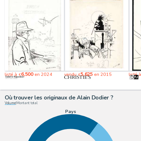
6,500
5,625
listé à
en 2024
vendu
en 2015
listé 
€
€
Où trouver les originaux de Alain Dodier ?
Volume
|
Montant total
Pays