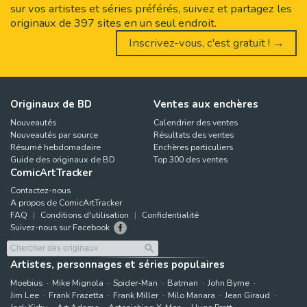
sur vos artistes et séries préférés, suivez et partagez les
originaux de 397 sites en un seul endroit.
Inscrivez-vous, c'est gratuit ! →
Originaux de BD
Ventes aux enchères
Nouveautés
Calendrier des ventes
Nouveautés par source
Résultats des ventes
Résumé hebdomadaire
Enchères particuliers
Guide des originaux de BD
Top 300 des ventes
ComicArtTracker
Contactez-nous
A propos de ComicArtTracker
FAQ
Conditions d'utilisation
Confidentialité
Suivez-nous sur Facebook
Artistes, personnages et séries populaires
Moebius
Mike Mignola
Spider-Man
Batman
John Byrne
Jim Lee
Frank Frazetta
Frank Miller
Milo Manara
Jean Giraud