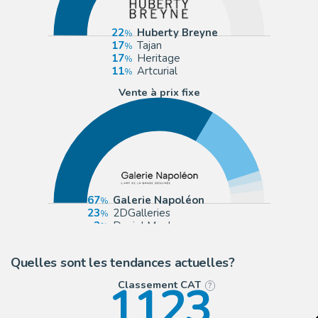
22
Huberty Breyne
17
Tajan
17
Heritage
11
Artcurial
Vente à prix fixe
67
Galerie Napoléon
23
2DGalleries
3
Daniel Maghen
3
eBay Europe (Buy It Now)
Quelles sont les tendances actuelles?
1123
Classement CAT
?