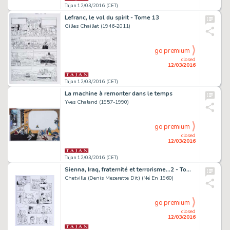
Tajan 12/03/2016 (CET)
Lefranc, le vol du spirit - Tome 13
Gilles Chaillet (1946-2011)
go premium
closed
12/03/2016
Tajan 12/03/2016 (CET)
La machine à remonter dans le temps
Yves Chaland (1957-1990)
go premium
closed
12/03/2016
Tajan 12/03/2016 (CET)
Sienna, Iraq, fraternité et terrorisme...2 - Tome 4
Chetville (Denis Mezerette Dit) (Né En 1960)
go premium
closed
12/03/2016