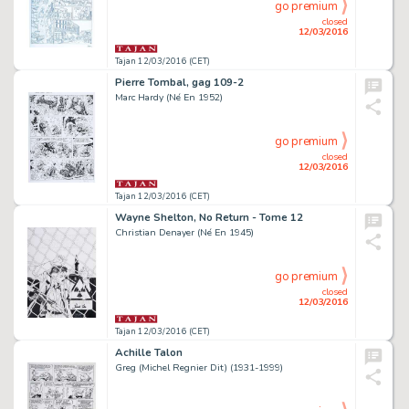
go premium
closed
12/03/2016
Tajan 12/03/2016 (CET)
Pierre Tombal, gag 109-2
Marc Hardy (Né En 1952)
go premium
closed
12/03/2016
Tajan 12/03/2016 (CET)
Wayne Shelton, No Return - Tome 12
Christian Denayer (Né En 1945)
go premium
closed
12/03/2016
Tajan 12/03/2016 (CET)
Achille Talon
Greg (Michel Regnier Dit) (1931-1999)