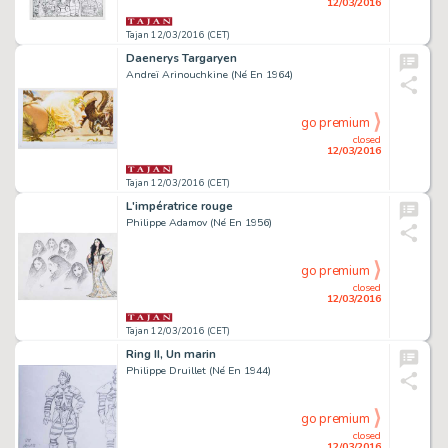
12/03/2016
Tajan 12/03/2016 (CET)
Daenerys Targaryen
Andreï Arinouchkine (Né En 1964)
go premium
closed
12/03/2016
Tajan 12/03/2016 (CET)
L'impératrice rouge
Philippe Adamov (Né En 1956)
go premium
closed
12/03/2016
Tajan 12/03/2016 (CET)
Ring II, Un marin
Philippe Druillet (Né En 1944)
go premium
closed
12/03/2016