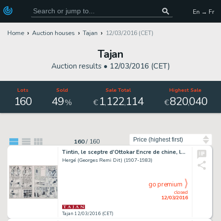
En → Fr
Home
Auction houses
Tajan
12/03/2016 (CET)
Tajan
Auction results •
12/03/2016 (CET)
Lots
Sold
Sale Total
Highest Sale
160
49
1
122
114
820
040
,
,
,
%
€
€
Sort by
160
/
160
Tintin, le sceptre d'Ottokar Encre de chine, lavis et gouache blanche sur papier pour la d...
Hergé (Georges Remi Dit) (1907-1983)
go premium
closed
12/03/2016
Tajan 12/03/2016 (CET)