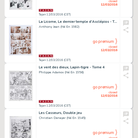
closed
12/03/2016
Tajan 12/03/2016 (CET)
La Licorne, Le dernier temple d'Asclépios - Tome 1
Anthony Jean (Né En 1982)
go premium
closed
12/03/2016
Tajan 12/03/2016 (CET)
Le vent des dieux, Lapin-tigre - Tome 4
Philippe Adamov (Né En 1956)
go premium
closed
12/03/2016
Tajan 12/03/2016 (CET)
Les Casseurs, Double jeu
Christian Denayer (Né En 1945)
go premium
closed