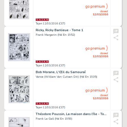
go premium
closed
12/03/2016
Tajan 12/03/2016 (CET)
Ricky, Ricky Banlieue - Tome 1
Frank Margerin (Né En 1952)
go premium
closed
12/03/2016
Tajan 12/03/2016 (CET)
Bob Morane, L'Œil du Samouraî
Vance (William Van Cutsen Dit) (Né En 1935)
go premium
closed
12/03/2016
Tajan 12/03/2016 (CET)
Théodore Poussin, La maison dans l'Île - Tome 8
Frank Le Gall (Né En 1959)