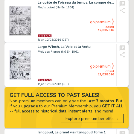
La quête de l'oiseau du temps, La conque de Ramor
Régis Loisel (Né En 1951)
go premium
closed
12/03/2016
Tajan 12/03/2016 (CET)
Largo Winch, La Voie et la Vertu
Philippe Francq (Né En 1961)
go premium
closed
12/03/2016
Tajan 12/03/2016 (CET)
GET FULL ACCESS TO PAST SALES!
Non-premium members can only see the
last 3 months
. But
if you
upgrade
to our Premium Membership, you GET IT ALL
-- full access to historical data, instant alerts, and more!
Explore premium benefits →
Iznogoud, Le grand vizir Iznogoud Tome 1