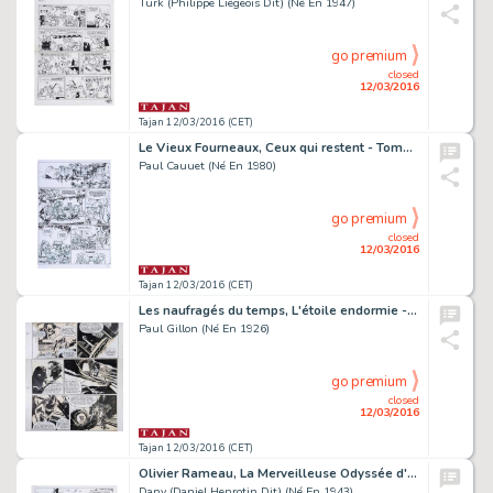
Turk (Philippe Liégeois Dit) (Né En 1947)
go premium
closed
12/03/2016
Tajan 12/03/2016 (CET)
Le Vieux Fourneaux, Ceux qui restent - Tome 1
Paul Cauuet (Né En 1980)
go premium
closed
12/03/2016
Tajan 12/03/2016 (CET)
Les naufragés du temps, L'étoile endormie - Tome 1
Paul Gillon (Né En 1926)
go premium
closed
12/03/2016
Tajan 12/03/2016 (CET)
Olivier Rameau, La Merveilleuse Odyssée d'Olivier Rameau et de Colombe Tiredaile
Dany (Daniel Henrotin Dit) (Né En 1943)