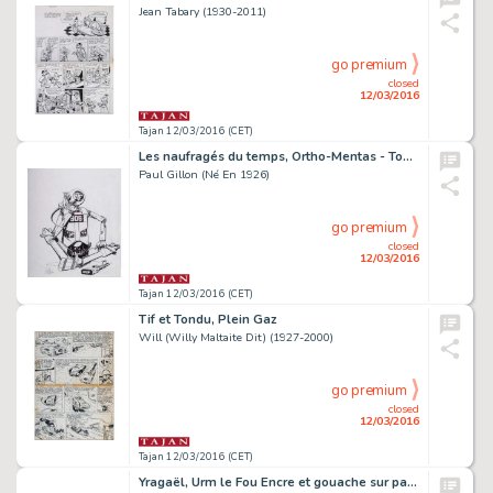
Jean Tabary (1930-2011)
go premium
closed
12/03/2016
Tajan 12/03/2016 (CET)
Les naufragés du temps, Ortho-Mentas - Tome 8
Paul Gillon (Né En 1926)
go premium
closed
12/03/2016
Tajan 12/03/2016 (CET)
Tif et Tondu, Plein Gaz
Will (Willy Maltaite Dit) (1927-2000)
go premium
closed
12/03/2016
Tajan 12/03/2016 (CET)
Yragaël, Urm le Fou Encre et gouache sur papier pour la double planche 20-21 de cet album publié...