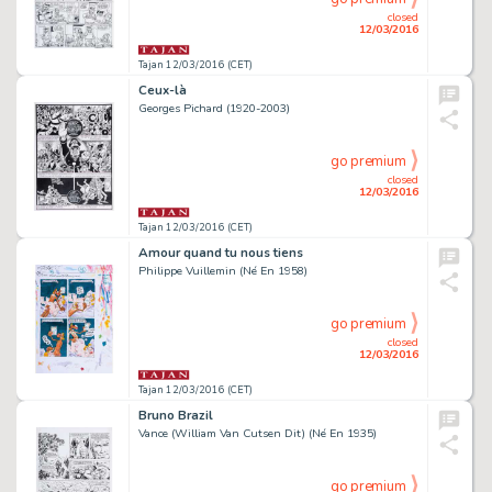
closed
12/03/2016
Tajan 12/03/2016 (CET)
Ceux-là
Georges Pichard (1920-2003)
go premium
closed
12/03/2016
Tajan 12/03/2016 (CET)
Amour quand tu nous tiens
Philippe Vuillemin (Né En 1958)
go premium
closed
12/03/2016
Tajan 12/03/2016 (CET)
Bruno Brazil
Vance (William Van Cutsen Dit) (Né En 1935)
go premium