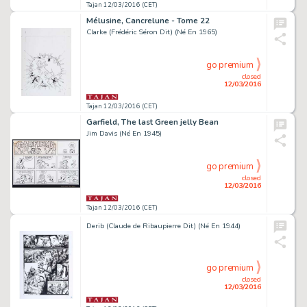
Tajan 12/03/2016 (CET)
Mélusine, Cancrelune - Tome 22
Clarke (Frédéric Séron Dit) (Né En 1965)
go premium
closed
12/03/2016
Tajan 12/03/2016 (CET)
Garfield, The last Green jelly Bean
Jim Davis (Né En 1945)
go premium
closed
12/03/2016
Tajan 12/03/2016 (CET)
Derib (Claude de Ribaupierre Dit) (Né En 1944)
go premium
closed
12/03/2016