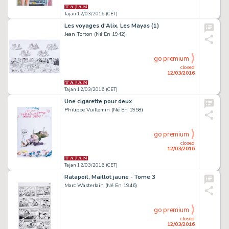
Tajan 12/03/2016 (CET)
Les voyages d'Alix, Les Mayas (1)
Jean Torton (Né En 1942)
go premium
closed
12/03/2016
Tajan 12/03/2016 (CET)
Une cigarette pour deux
Philippe Vuillemin (Né En 1958)
go premium
closed
12/03/2016
Tajan 12/03/2016 (CET)
Ratapoil, Maillot jaune - Tome 3
Marc Wasterlain (Né En 1946)
go premium
closed
12/03/2016