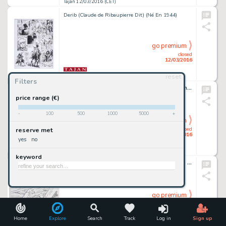
Tajan 12/03/2016 (CET)
Derib (Claude de Ribaupierre Dit) (Né En 1944)
go premium
closed
12/03/2016
reset
Tajan 12/03/2016 (CET)
Filters
Pythagore, et les géants de la toundra - tome 3
Derib (Claude de Ribaupierre Dit) (Né En 1944)
price range (€)
-
100
500
1000
5000
+
go premium
closed
reserve met
12/03/2016
yes
no
Tajan 12/03/2016 (CET)
keyword
Jérôme K. Jérôme Bloche, Le Gabion - Tome 12
Alain Dodier (Né En 1955)
go premium
closed
12/03/2016
Home
Explore
Search
Track
Log in
Sign up
Tajan 12/03/2016 (CET)