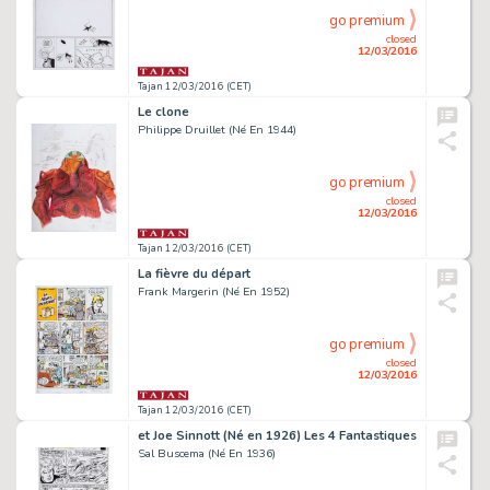
go premium
closed
12/03/2016
Tajan 12/03/2016 (CET)
Le clone
Philippe Druillet (Né En 1944)
go premium
closed
12/03/2016
Tajan 12/03/2016 (CET)
La fièvre du départ
Frank Margerin (Né En 1952)
go premium
closed
12/03/2016
Tajan 12/03/2016 (CET)
et Joe Sinnott (Né en 1926) Les 4 Fantastiques
Sal Buscema (Né En 1936)