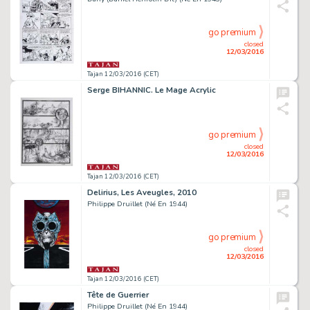
go premium
closed
12/03/2016
Tajan 12/03/2016 (CET)
Serge BIHANNIC. Le Mage Acrylic
go premium
closed
12/03/2016
Tajan 12/03/2016 (CET)
Delirius, Les Aveugles, 2010
Philippe Druillet (Né En 1944)
go premium
closed
12/03/2016
Tajan 12/03/2016 (CET)
Tête de Guerrier
Philippe Druillet (Né En 1944)