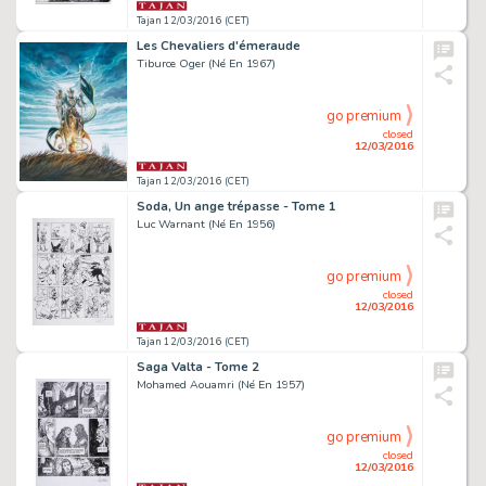
Tajan 12/03/2016 (CET)
Les Chevaliers d'émeraude
Tiburce Oger (Né En 1967)
go premium
closed
12/03/2016
Tajan 12/03/2016 (CET)
Soda, Un ange trépasse - Tome 1
Luc Warnant (Né En 1956)
go premium
closed
12/03/2016
Tajan 12/03/2016 (CET)
Saga Valta - Tome 2
Mohamed Aouamri (Né En 1957)
go premium
closed
12/03/2016