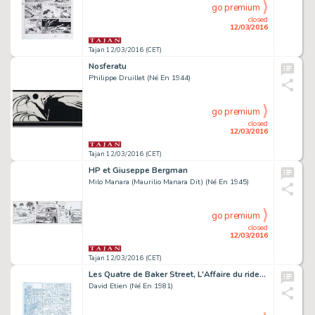
go premium
closed
12/03/2016
Tajan 12/03/2016 (CET)
Nosferatu
Philippe Druillet (Né En 1944)
go premium
closed
12/03/2016
Tajan 12/03/2016 (CET)
HP et Giuseppe Bergman
Milo Manara (Maurilio Manara Dit) (Né En 1945)
go premium
closed
12/03/2016
Tajan 12/03/2016 (CET)
Les Quatre de Baker Street, L'Affaire du rideau bleu - Tome 1
David Etien (Né En 1981)