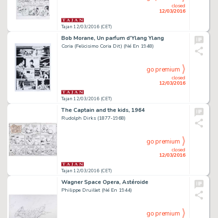
closed
12/03/2016
Tajan 12/03/2016 (CET)
Bob Morane, Un parfum d'Ylang Ylang
Coria (Felicisimo Coria Dit) (Né En 1948)
go premium
closed
12/03/2016
Tajan 12/03/2016 (CET)
The Captain and the kids, 1964
Rudolph Dirks (1877-1968)
go premium
closed
12/03/2016
Tajan 12/03/2016 (CET)
Wagner Space Opera, Astéroide
Philippe Druillet (Né En 1944)
go premium