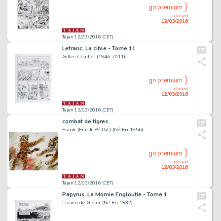
go premium
closed
12/03/2016
Tajan 12/03/2016 (CET)
Lefranc, La cible - Tome 11
Gilles Chaillet (1946-2011)
go premium
closed
12/03/2016
Tajan 12/03/2016 (CET)
combat de tigres
Frank (Frank Pé Dit) (Né En 1956)
go premium
closed
12/03/2016
Tajan 12/03/2016 (CET)
Papyrus, La Momie Engloutie - Tome 1
Lucien de Gieter (Né En 1932)