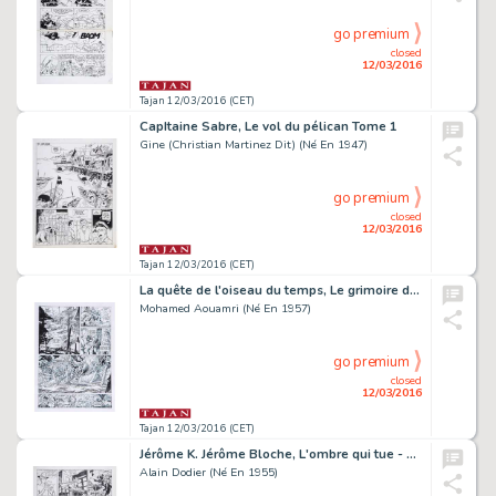
go premium
closed
12/03/2016
Tajan 12/03/2016 (CET)
CapItaine Sabre, Le vol du pélican Tome 1
Gine (Christian Martinez Dit) (Né En 1947)
go premium
closed
12/03/2016
Tajan 12/03/2016 (CET)
La quête de l'oiseau du temps, Le grimoire des dieux Tome 6
Mohamed Aouamri (Né En 1957)
go premium
closed
12/03/2016
Tajan 12/03/2016 (CET)
Jérôme K. Jérôme Bloche, L'ombre qui tue - Tome 1
Alain Dodier (Né En 1955)