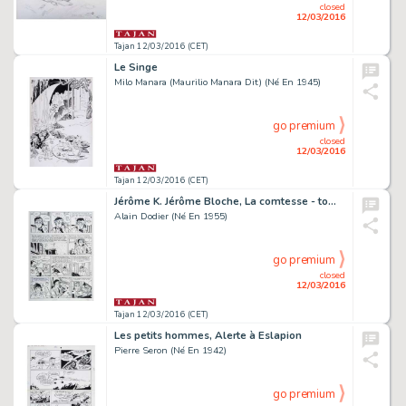
closed
12/03/2016
Tajan 12/03/2016 (CET)
Le Singe
Milo Manara (Maurilio Manara Dit) (Né En 1945)
go premium
closed
12/03/2016
Tajan 12/03/2016 (CET)
Jérôme K. Jérôme Bloche, La comtesse - tome 15
Alain Dodier (Né En 1955)
go premium
closed
12/03/2016
Tajan 12/03/2016 (CET)
Les petits hommes, Alerte à Eslapion
Pierre Seron (Né En 1942)
go premium