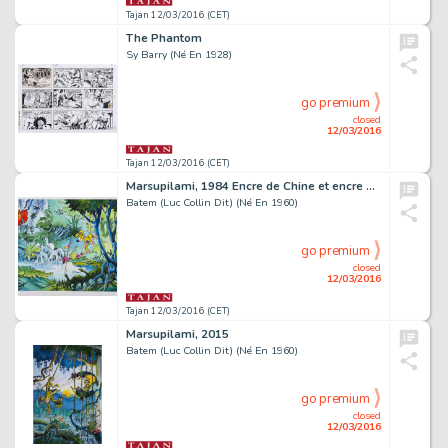
Tajan 12/03/2016 (CET)
The Phantom
Sy Barry (Né En 1928)
go premium
closed
12/03/2016
Tajan 12/03/2016 (CET)
Marsupilami, 1984 Encre de Chine et encre de couleur sur papier pour une illustration réali...
Batem (Luc Collin Dit) (Né En 1960)
go premium
closed
12/03/2016
Tajan 12/03/2016 (CET)
Marsupilami, 2015
Batem (Luc Collin Dit) (Né En 1960)
go premium
closed
12/03/2016