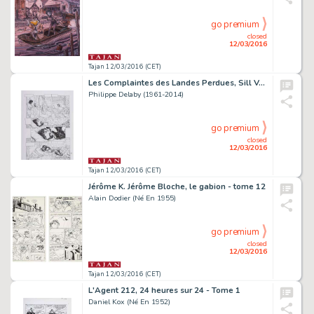
go premium
closed
12/03/2016
Tajan 12/03/2016 (CET)
Les Complaintes des Landes Perdues, Sill Valt - Tome 8
Philippe Delaby (1961-2014)
go premium
closed
12/03/2016
Tajan 12/03/2016 (CET)
Jérôme K. Jérôme Bloche, le gabion - tome 12
Alain Dodier (Né En 1955)
go premium
closed
12/03/2016
Tajan 12/03/2016 (CET)
L'Agent 212, 24 heures sur 24 - Tome 1
Daniel Kox (Né En 1952)