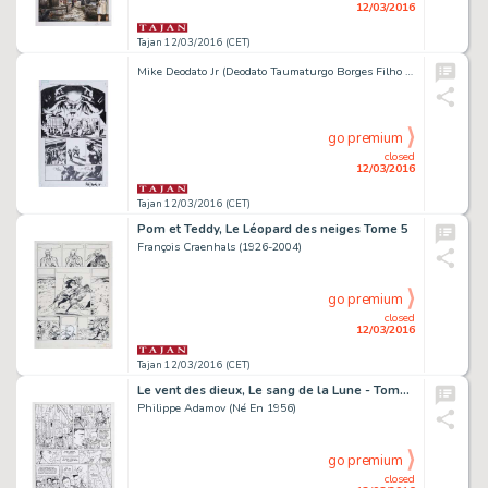
12/03/2016
Tajan 12/03/2016 (CET)
Mike Deodato Jr (Deodato Taumaturgo Borges Filho Dit) (Né En 1963)
go premium
closed
12/03/2016
Tajan 12/03/2016 (CET)
Pom et Teddy, Le Léopard des neiges Tome 5
François Craenhals (1926-2004)
go premium
closed
12/03/2016
Tajan 12/03/2016 (CET)
Le vent des dieux, Le sang de la Lune - Tome 1
Philippe Adamov (Né En 1956)
go premium
closed