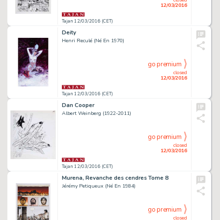
12/03/2016
Tajan 12/03/2016 (CET)
Deity
Henri Reculé (Né En 1970)
go premium
closed
12/03/2016
Tajan 12/03/2016 (CET)
Dan Cooper
Albert Weinberg (1922-2011)
go premium
closed
12/03/2016
Tajan 12/03/2016 (CET)
Murena, Revanche des cendres Tome 8
Jérémy Petiqueux (Né En 1984)
go premium
closed