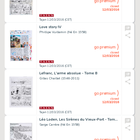
go premium
closed
12/03/2016
Tajan 12/03/2016 (CET)
Love story IV
Phillipe Vuillemin (Né En 1958)
go premium
closed
12/03/2016
Tajan 12/03/2016 (CET)
Lefranc, L'arme absolue - Tome 8
Gilles Chaillet (1946-2011)
go premium
closed
12/03/2016
Tajan 12/03/2016 (CET)
Léo Loden, Les Sirènes du Vieux-Port - Tome 2
Serge Carrère (Né En 1958)
go premium