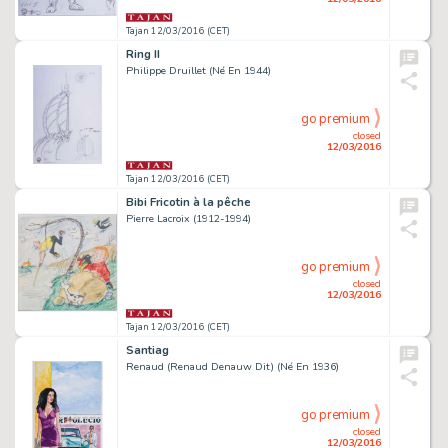
Tajan 12/03/2016 (CET)
Ring II
Philippe Druillet (Né En 1944)
go premium
closed
12/03/2016
Tajan 12/03/2016 (CET)
Bibi Fricotin à la pêche
Pierre Lacroix (1912-1994)
go premium
closed
12/03/2016
Tajan 12/03/2016 (CET)
Santiag
Renaud (Renaud Denauw Dit) (Né En 1936)
go premium
closed
12/03/2016