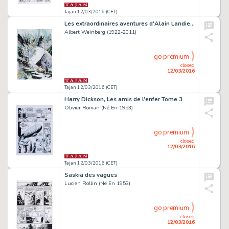
Tajan 12/03/2016 (CET)
Les extraordinaires aventures d'Alain Landier, Tome 2
Albert Weinberg (1922-2011)
go premium
closed
12/03/2016
Tajan 12/03/2016 (CET)
Harry Dickson, Les amis de l'enfer Tome 3
Olivier Roman (Né En 1953)
go premium
closed
12/03/2016
Tajan 12/03/2016 (CET)
Saskia des vagues
Lucien Rollin (Né En 1953)
go premium
closed
12/03/2016