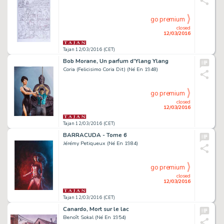
go premium
closed
12/03/2016
Tajan 12/03/2016 (CET)
Bob Morane, Un parfum d'Ylang Ylang
Coria (Felicisimo Coria Dit) (Né En 1948)
go premium
closed
12/03/2016
Tajan 12/03/2016 (CET)
BARRACUDA - Tome 6
Jérémy Petiqueux (Né En 1984)
go premium
closed
12/03/2016
Tajan 12/03/2016 (CET)
Canardo, Mort sur le lac
Benoît Sokal (Né En 1954)