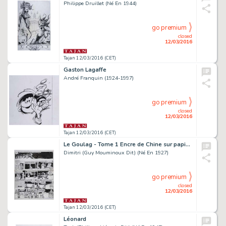
Philippe Druillet (Né En 1944)
go premium
closed
12/03/2016
Tajan 12/03/2016 (CET)
Gaston Lagaffe
André Franquin (1924-1997)
go premium
closed
12/03/2016
Tajan 12/03/2016 (CET)
Le Goulag - Tome 1 Encre de Chine sur papier pour la planche 1 du tome 1 de cet album...
Dimitri (Guy Mouminoux Dit) (Né En 1927)
go premium
closed
12/03/2016
Tajan 12/03/2016 (CET)
Léonard