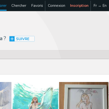
orer
Chercher
Favoris
Connexion
Inscription
Fr → En
ca
?
SUIVRE