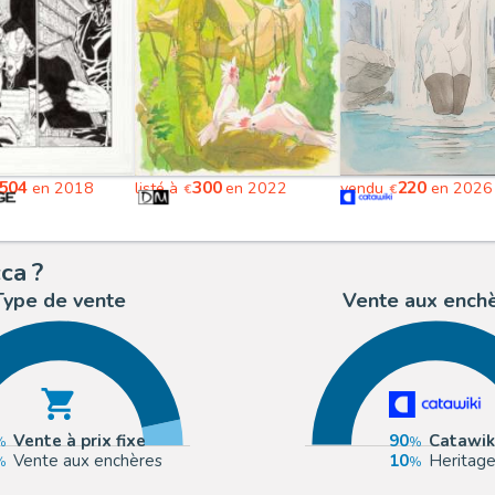
504
300
220
en 2018
listé à
en 2022
vendu
en 2026
€
€
ca ?
Type de vente
Vente aux ench
Vente à prix fixe
90
Catawik
Vente aux enchères
10
Heritag