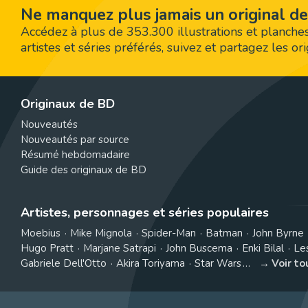
Ne manquez plus jamais un original de
Accédez à plus de 353.300 illustrations et planches
artistes et séries préférés, suivez et partagez les o
Originaux de BD
Nouveautés
Nouveautés par source
Résumé hebdomadaire
Guide des originaux de BD
Artistes, personnages et séries populaires
Moebius
Mike Mignola
Spider-Man
Batman
John Byrne
Hugo Pratt
Marjane Satrapi
John Buscema
Enki Bilal
Le
Gabriele Dell'Otto
Akira Toriyama
Star Wars
Voir t