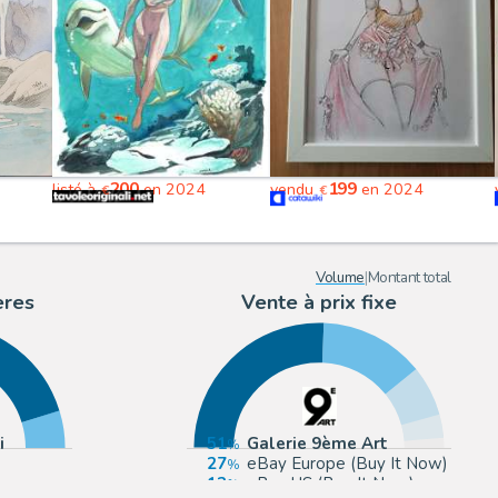
200
199
listé à
en 2024
vendu
en 2024
€
€
Volume
|
Montant total
ères
Vente à prix fixe
i
51
Galerie 9ème Art
e
27
eBay Europe (Buy It Now)
13
eBay US (Buy It Now)