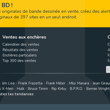
 BD !
 originales de bande dessinée en vente, créez des alert
riginaux de 397 sites en un seul endroit.
Ventes aux enchères
C
Calendrier des ventes
C
Résultats des ventes
A
Enchères particuliers
F
Top 300 des ventes
S
Jim Lee
Frank Frazetta
Frank Miller
Milo Manara
Jean Girau
s X-Men
Hulk
Bruce Timm
Rip Kirby
B.P.R.D.
Bernie Wrigh
outes les tendances