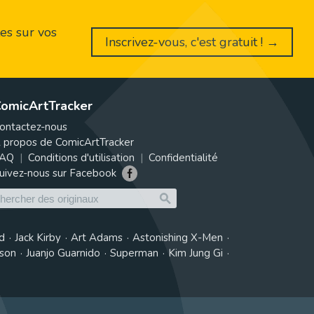
es sur vos
Inscrivez-vous, c'est gratuit ! →
omicArtTracker
ontactez-nous
 propos de ComicArtTracker
AQ
Conditions d'utilisation
Confidentialité
uivez-nous sur Facebook
d
Jack Kirby
Art Adams
Astonishing X-Men
tson
Juanjo Guarnido
Superman
Kim Jung Gi