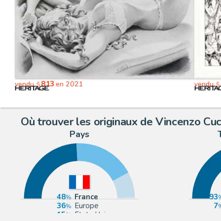
813
vendu
en 2021
vendu
$
$
Où trouver les originaux de Vincenzo Cuc
Pays
48
France
93
36
Europe
7
15
Etats-Unis