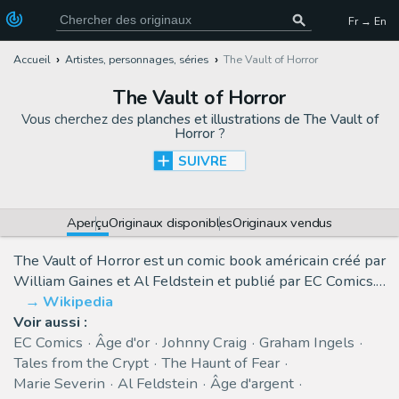
Fr → En
Accueil
Artistes, personnages, séries
The Vault of Horror
The Vault of Horror
Vous cherchez des
planches et illustrations de The Vault of
Horror
?
SUIVRE
Aperçu
Originaux disponibles
Originaux vendus
The Vault of Horror est un comic book américain créé par
William Gaines et Al Feldstein et publié par EC Comics.…
Wikipedia
Voir aussi :
EC Comics
Âge d'or
Johnny Craig
Graham Ingels
Tales from the Crypt
The Haunt of Fear
Marie Severin
Al Feldstein
Âge d'argent