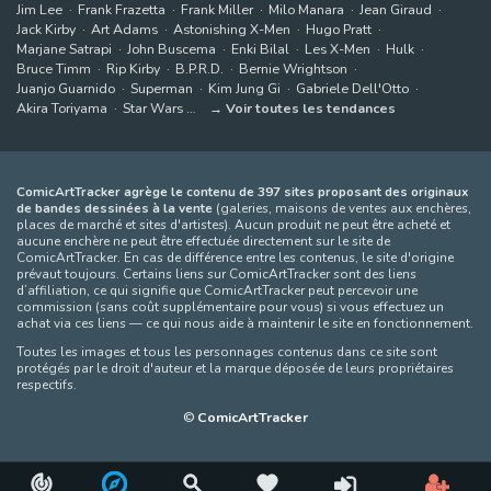
Jim Lee
Frank Frazetta
Frank Miller
Milo Manara
Jean Giraud
Jack Kirby
Art Adams
Astonishing X-Men
Hugo Pratt
Marjane Satrapi
John Buscema
Enki Bilal
Les X-Men
Hulk
Bruce Timm
Rip Kirby
B.P.R.D.
Bernie Wrightson
Juanjo Guarnido
Superman
Kim Jung Gi
Gabriele Dell'Otto
Akira Toriyama
Star Wars
Voir toutes les tendances
ComicArtTracker agrège le contenu de 397 sites proposant des originaux
de bandes dessinées à la vente
(galeries, maisons de ventes aux enchères,
places de marché et sites d'artistes). Aucun produit ne peut être acheté et
aucune enchère ne peut être effectuée directement sur le site de
ComicArtTracker. En cas de différence entre les contenus, le site d'origine
prévaut toujours. Certains liens sur ComicArtTracker sont des liens
d’affiliation, ce qui signifie que ComicArtTracker peut percevoir une
commission (sans coût supplémentaire pour vous) si vous effectuez un
achat via ces liens — ce qui nous aide à maintenir le site en fonctionnement.
Toutes les images et tous les personnages contenus dans ce site sont
protégés par le droit d'auteur et la marque déposée de leurs propriétaires
respectifs.
©
ComicArtTracker