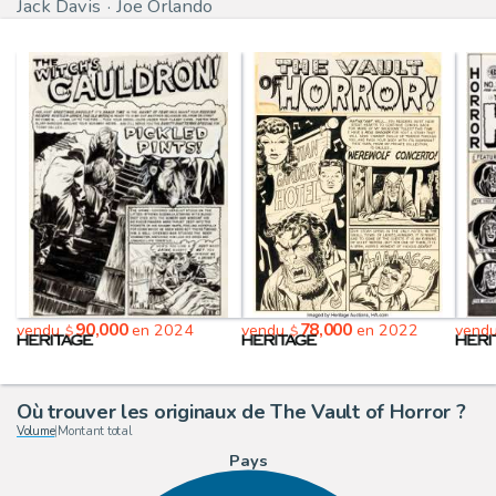
Jack Davis
Joe Orlando
90,000
78,000
vendu
en 2024
vendu
en 2022
vend
$
$
Où trouver les originaux de The Vault of Horror ?
Volume
|
Montant total
Pays