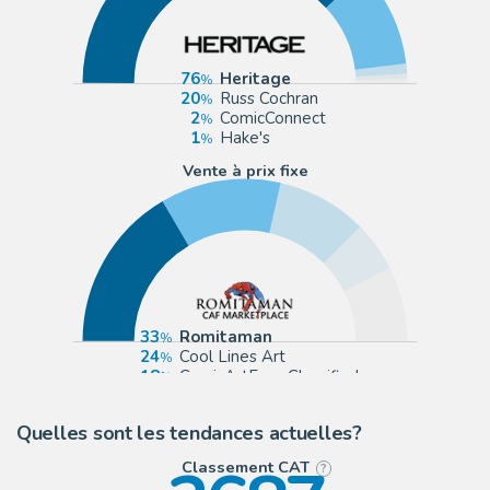
76
Heritage
20
Russ Cochran
2
ComicConnect
1
Hake's
Vente à prix fixe
33
Romitaman
24
Cool Lines Art
18
ComicArtFans Classifieds
10
eBay US (Buy It Now)
Quelles sont les tendances actuelles?
Classement CAT
?