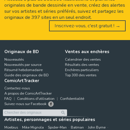
originales de bande dessinée en vente, créez des alertes
sur vos artistes et séries préférés, suivez et partagez les
originaux de 397 sites en un seul endroit.
Inscrivez-vous, c'est gratuit ! →
Originaux de BD
Ventes aux enchères
Nouveautés
Calendrier des ventes
Nouveautés par source
Résultats des ventes
Résumé hebdomadaire
Enchères particuliers
Guide des originaux de BD
Top 300 des ventes
ComicArtTracker
Contactez-nous
A propos de ComicArtTracker
FAQ
Conditions d'utilisation
Confidentialité
Suivez-nous sur Facebook
Artistes, personnages et séries populaires
Moebius
Mike Mignola
Spider-Man
Batman
John Byrne