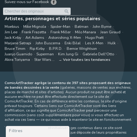
Suivez-nous sur Facebook
Artistes, personnages et séries populaires
Moebius
Mike Mignola
Spider-Man
Batman
John Byrne
Jim Lee
Frank Frazetta
Frank Miller
Milo Manara
Jean Giraud
Jack Kirby
Art Adams
Astonishing X-Men
Hugo Pratt
Marjane Satrapi
John Buscema
Enki Bilal
Les X-Men
Hulk
Bruce Timm
Rip Kirby
B.P.R.D.
Bernie Wrightson
Juanjo Guarnido
Superman
Kim Jung Gi
Gabriele Dell'Otto
Akira Toriyama
Star Wars
Voir toutes les tendances
ComicArtTracker agrège le contenu de 397 sites proposant des originaux
de bandes dessinées à la vente
(galeries, maisons de ventes aux enchères,
places de marché et sites d'artistes). Aucun produit ne peut être acheté et
aucune enchère ne peut être effectuée directement sur le site de
ComicArtTracker. En cas de différence entre les contenus, le site d'origine
prévaut toujours. Certains liens sur ComicArtTracker sont des liens
d’affiliation, ce qui signifie que ComicArtTracker peut percevoir une
commission (sans coût supplémentaire pour vous) si vous effectuez un
achat via ces liens — ce qui nous aide à maintenir le site en fonctionnement.
réinitialiser
Toutes les images et tous les personnages contenus dans ce site sont
Filtres
protégés par le droit d'auteur et la marque déposée de leurs propriétaires
respectifs.