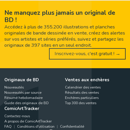
Ne manquez plus jamais un original de
BD !
Accédez à plus de 355.200 illustrations et planches
originales de bande dessinée en vente, créez des alertes
sur vos artistes et séries préférés, suivez et partagez les
originaux de 397 sites en un seul endroit.
Inscrivez-vous, c'est gratuit ! →
Originaux de BD
Ventes aux enchères
Nouveautés
Calendrier des ventes
Nouveautés par source
Résultats des ventes
Résumé hebdomadaire
Enchères particuliers
Guide des originaux de BD
Top 300 des ventes
ComicArtTracker
Contactez-nous
A propos de ComicArtTracker
FAQ
Conditions d'utilisation
Confidentialité