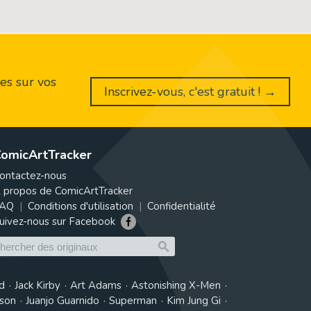
es sur vos
Inscrivez-vous, c'est gratuit ! →
omicArtTracker
ontactez-nous
 propos de ComicArtTracker
AQ
Conditions d'utilisation
Confidentialité
uivez-nous sur Facebook
d
Jack Kirby
Art Adams
Astonishing X-Men
tson
Juanjo Guarnido
Superman
Kim Jung Gi