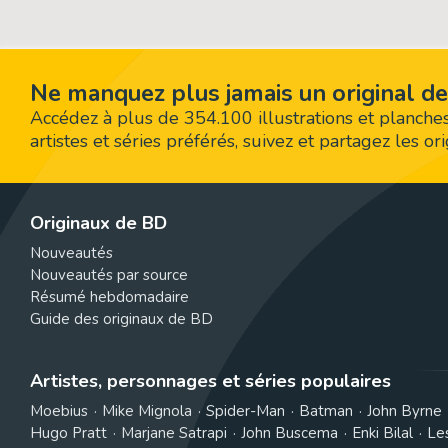
Ne manquez plus jamais un original de
Accédez à plus de 354.100 illustrations et planches
artistes et séries préférés, suivez et partagez les o
Originaux de BD
Nouveautés
Nouveautés par source
Résumé hebdomadaire
Guide des originaux de BD
Artistes, personnages et séries populaires
Moebius
Mike Mignola
Spider-Man
Batman
John Byrne
Hugo Pratt
Marjane Satrapi
John Buscema
Enki Bilal
Le