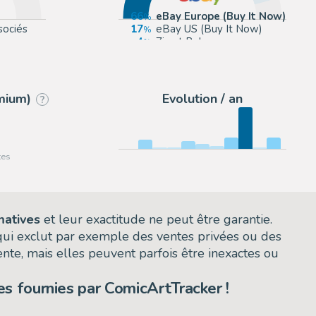
66
eBay Europe (Buy It Now)
sociés
17
eBay US (Buy It Now)
4
Zic et Bul
u
4
2DGalleries
emium)
Evolution / an
?
matives
et leur exactitude ne peut être garantie.
 qui exclut par exemple des ventes privées ou des
nte, mais elles peuvent parfois être inexactes ou
s fournies par ComicArtTracker !