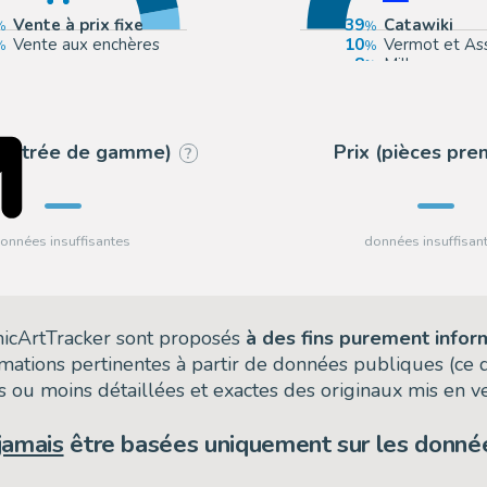
Vente à prix fixe
39
Catawiki
Vente aux enchères
10
Vermot et As
8
Millon
7
Tessier Sarro
 (entrée de gamme)
Prix (pièces pr
?
omicArtTracker sont proposés
à des fins purement infor
rmations pertinentes à partir de données publiques (ce
 ou moins détaillées et exactes des originaux mis en ve
jamais
être basées uniquement sur les donnée