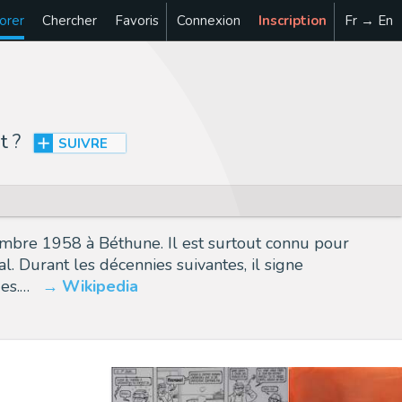
orer
Chercher
Favoris
Connexion
Inscription
Fr → En
t
?
SUIVRE
tembre 1958 à Béthune. Il est surtout connu pour
 Durant les décennies suivantes, il signe
es.…
Wikipedia