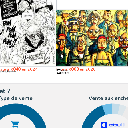
840
800
isté à
en 2024
listé à
en 2026
€
€
et ?
Type de vente
Vente aux ench