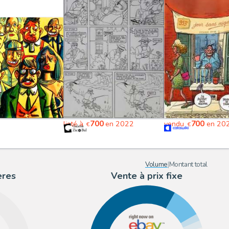
700
700
listé à
en 2022
vendu
en 20
€
€
Volume
|
Montant total
ères
Vente à prix fixe