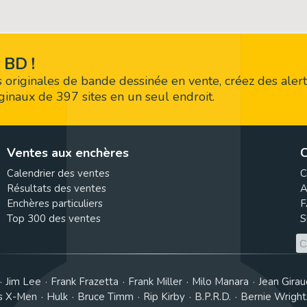
 BD !
 originales de bande dessinée en vente, créez des alert
riginaux de 397 sites en un seul endroit.
Ventes aux enchères
C
Calendrier des ventes
C
Résultats des ventes
A
Enchères particuliers
F
Top 300 des ventes
S
Jim Lee
Frank Frazetta
Frank Miller
Milo Manara
Jean Girau
s X-Men
Hulk
Bruce Timm
Rip Kirby
B.P.R.D.
Bernie Wrigh