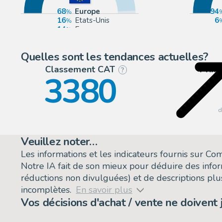
68
Europe
94
16
Etats-Unis
6
14
France
2
Belgique
Quelles sont les tendances actuelles?
Classement CAT
Prix
?
3380
Veuillez noter…
Les informations et les indicateurs fournis sur C
Notre IA fait de son mieux pour déduire des info
réductions non divulguées) et de descriptions plus
incomplètes.
En savoir plus
Vos décisions d'achat / vente ne doivent