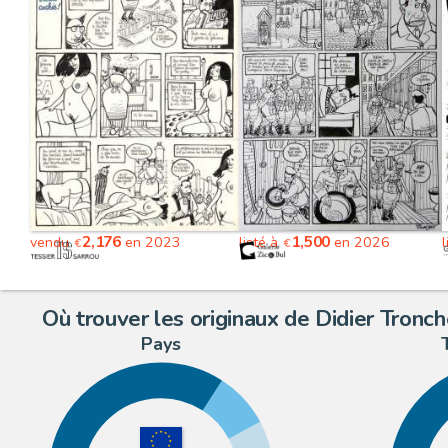
2,176
1,500
vendu
en 2023
listé à
en 2026
l
€
€
Où trouver les originaux de Didier Tronch
Pays