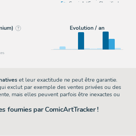
5
ComicArtFans Classifieds
4
eBay US (Buy It Now)
emium)
Evolution / an
?
matives
et leur exactitude ne peut être garantie.
 qui exclut par exemple des ventes privées ou des
nte, mais elles peuvent parfois être inexactes ou
s fournies par ComicArtTracker !