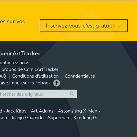
es sur vos
Inscrivez-vous, c'est gratuit ! →
omicArtTracker
ontactez-nous
 propos de ComicArtTracker
AQ
Conditions d'utilisation
Confidentialité
uivez-nous sur Facebook
d
Jack Kirby
Art Adams
Astonishing X-Men
tson
Juanjo Guarnido
Superman
Kim Jung Gi