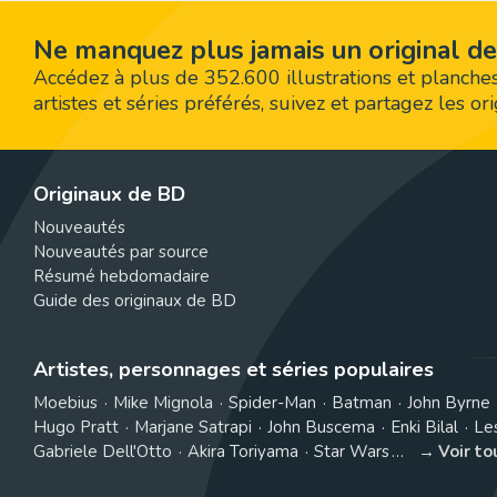
Ne manquez plus jamais un original de
Accédez à plus de 352.600 illustrations et planches
artistes et séries préférés, suivez et partagez les o
Originaux de BD
Nouveautés
Nouveautés par source
Résumé hebdomadaire
Guide des originaux de BD
Artistes, personnages et séries populaires
Moebius
Mike Mignola
Spider-Man
Batman
John Byrne
Hugo Pratt
Marjane Satrapi
John Buscema
Enki Bilal
Le
Gabriele Dell'Otto
Akira Toriyama
Star Wars
Voir t