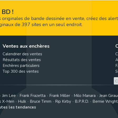
 BD !
 originales de bande dessinée en vente, créez des alert
riginaux de 397 sites en un seul endroit.
Ventes aux enchères
C
Calendrier des ventes
C
Résultats des ventes
A
Enchères particuliers
F
Top 300 des ventes
S
Jim Lee
Frank Frazetta
Frank Miller
Milo Manara
Jean Girau
s X-Men
Hulk
Bruce Timm
Rip Kirby
B.P.R.D.
Bernie Wrigh
outes les tendances