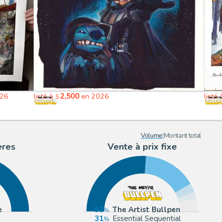
2,500
026
listé à
en 2026
listé
$
Volume
|
Montant total
ères
Vente à prix fixe
e
52
The Artist Bullpen
31
Essential Sequential