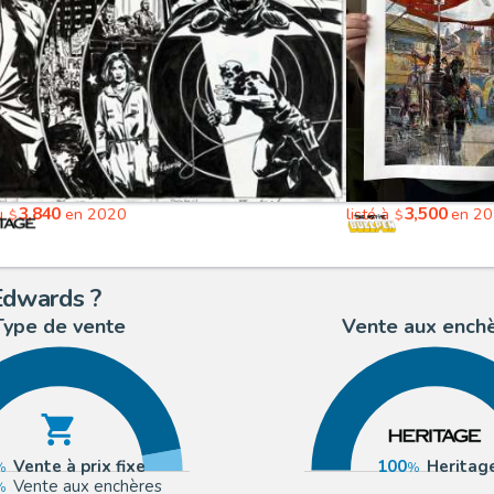
3,840
3,500
u
en 2020
listé à
en 2
$
$
Edwards ?
Type de vente
Vente aux ench
Vente à prix fixe
100
Heritag
Vente aux enchères