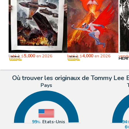
5,000
4,000
listé à
en 2026
listé à
en 2026
vend
$
$
Où trouver les originaux de Tommy Lee 
Pays
99
Etats-Unis
94
6