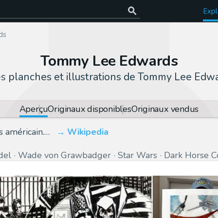
Expl
ds
Tommy Lee Edwards
es
planches et illustrations de Tommy Lee Edw
Aperçu
Originaux disponibles
Originaux vendus
 américain.…
Wikipedia
del
Wade von Grawbadger
Star Wars
Dark Horse C