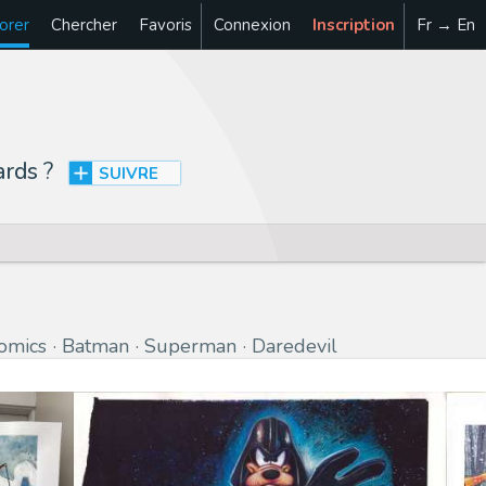
orer
Chercher
Favoris
Connexion
Inscription
Fr → En
ards
?
SUIVRE
omics
Batman
Superman
Daredevil