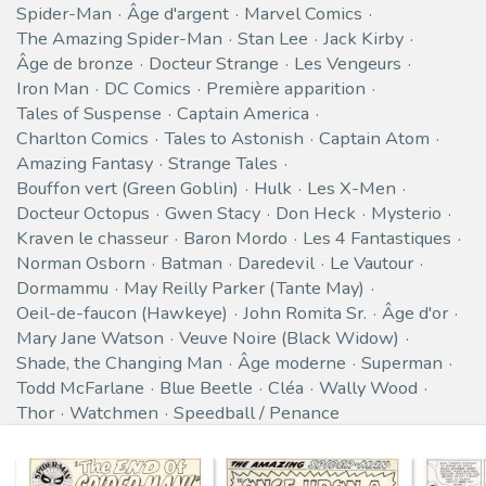
Spider-Man
Âge d'argent
Marvel Comics
The Amazing Spider-Man
Stan Lee
Jack Kirby
Âge de bronze
Docteur Strange
Les Vengeurs
Iron Man
DC Comics
Première apparition
Tales of Suspense
Captain America
Charlton Comics
Tales to Astonish
Captain Atom
Amazing Fantasy
Strange Tales
Bouffon vert (Green Goblin)
Hulk
Les X-Men
Docteur Octopus
Gwen Stacy
Don Heck
Mysterio
Kraven le chasseur
Baron Mordo
Les 4 Fantastiques
Norman Osborn
Batman
Daredevil
Le Vautour
Dormammu
May Reilly Parker (Tante May)
Oeil-de-faucon (Hawkeye)
John Romita Sr.
Âge d'or
Mary Jane Watson
Veuve Noire (Black Widow)
Shade, the Changing Man
Âge moderne
Superman
Todd McFarlane
Blue Beetle
Cléa
Wally Wood
Thor
Watchmen
Speedball / Penance