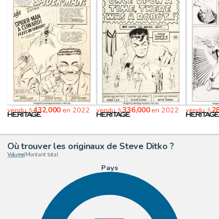
432,000
336,000
2
vendu
en 2022
vendu
en 2022
vendu
$
$
$
Où trouver les originaux de Steve Ditko ?
Volume
|
Montant total
Pays