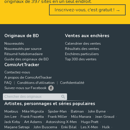
originaux de 397 sites en un seul endroit.
Inscrivez-vous, c'est gratuit ! →
Originaux de BD
Ventes aux enchères
Nouveautés
Calendrier des ventes
Nouveautés par source
Résultats des ventes
Résumé hebdomadaire
Enchères particuliers
Guide des originaux de BD
Top 300 des ventes
ComicArtTracker
Contactez-nous
A propos de ComicArtTracker
FAQ
Conditions d'utilisation
Confidentialité
Suivez-nous sur Facebook
Artistes, personnages et séries populaires
Moebius
Mike Mignola
Spider-Man
Batman
John Byrne
Jim Lee
Frank Frazetta
Frank Miller
Milo Manara
Jean Giraud
Jack Kirby
Art Adams
Astonishing X-Men
Hugo Pratt
Marjane Satrapi
John Buscema
Enki Bilal
Les X-Men
Hulk