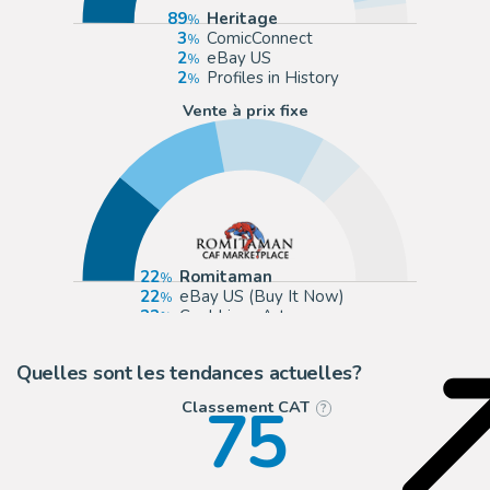
89
Heritage
3
ComicConnect
2
eBay US
2
Profiles in History
Vente à prix fixe
22
Romitaman
22
eBay US (Buy It Now)
22
Cool Lines Art
9
ComicArtFans Classifieds
Quelles sont les tendances actuelles?
75
Classement CAT
?