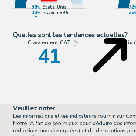
58
Etats-Unis
72
30
Royaume-Uni
28
6
Europe
2
Italie
Quelles sont les tendances actuelles?
Classement CAT
Prix
?
41
Veuillez noter…
Les informations et les indicateurs fournis sur C
Notre IA fait de son mieux pour déduire des info
réductions non divulguées) et de descriptions plus