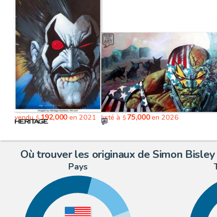
192,000
75,000
vendu
en 2021
listé à
en 2026
$
$
Où trouver les originaux de Simon Bisley
Pays