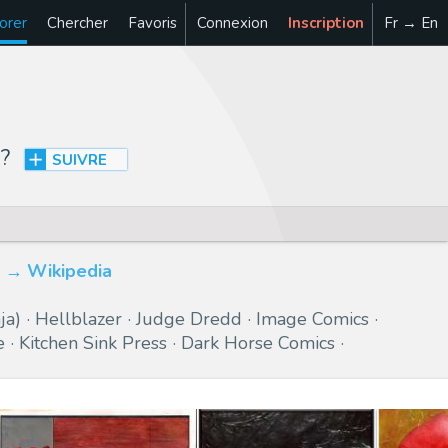
orer
Chercher
Favoris
Connexion
Inscription
Fr → En
?
SUIVRE
Wikipedia
ja)
Hellblazer
Judge Dredd
Image Comics
e
Kitchen Sink Press
Dark Horse Comics