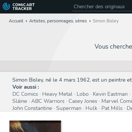
COMiC
ART
TRACKER
Accueil
Artistes, personnages, séries
Simon Bisley
Vous cherch
Simon Bisley, né le 4 mars 1962, est un peintre et
Voir aussi :
DC Comics
Heavy Metal
Lobo
Kevin Eastman
Sláine
ABC Warriors
Casey Jones
Marvel Comi
John Constantine
Superman
Hulk
Pat Mills
De