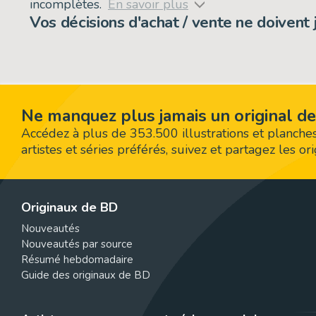
incomplètes.
En savoir plus
Vos décisions d'achat / vente ne doivent
Ne manquez plus jamais un original de
Accédez à plus de 353.500 illustrations et planches
artistes et séries préférés, suivez et partagez les o
Originaux de BD
Nouveautés
Nouveautés par source
Résumé hebdomadaire
Guide des originaux de BD