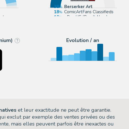
38
Berserker Art
18
ComicArtFans Classifieds
ct
10
eBay US (Buy It Now)
ions
9
Anthony's Comic Book Art
emium)
Evolution / an
?
matives
et leur exactitude ne peut être garantie.
 qui exclut par exemple des ventes privées ou des
nte, mais elles peuvent parfois être inexactes ou