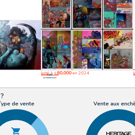
60,000
listé à
en 2024
$
 ?
Type de vente
Vente aux ench