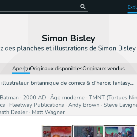
Expl
Simon Bisley
ez des
planches et illustrations de Simon Bisley
Aperçu
Originaux disponibles
Originaux vendus
 illustrateur britannique de comics & d'heroic fantasy.…
Batman
2000 AD
Âge moderne
TMNT (Tortues Nin
cs
Fleetway Publications
Andy Brown
Steve Lavign
ath Dealer
Matt Wagner