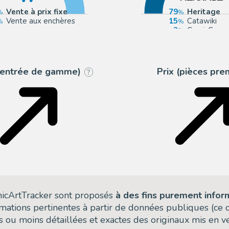
Vente à prix fixe
79
Heritage
Vente aux enchères
15
Catawiki
3
ComicConne
1
Taurus Auct
 (entrée de gamme)
Prix (pièces pr
?
omicArtTracker sont proposés
à des fins purement infor
rmations pertinentes à partir de données publiques (ce
 ou moins détaillées et exactes des originaux mis en ve