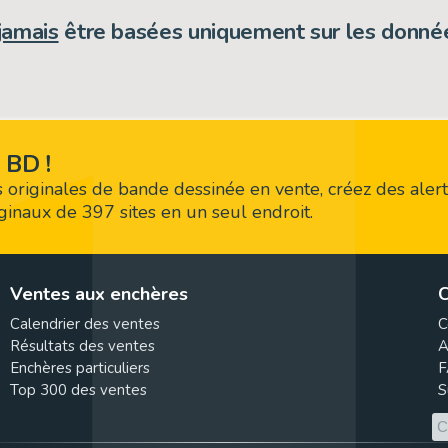
jamais
être basées uniquement sur les donnée
 BD !
 originales de bande dessinée en vente, créez des alert
riginaux de 397 sites en un seul endroit.
Ventes aux enchères
C
Calendrier des ventes
C
Résultats des ventes
A
Enchères particuliers
F
Top 300 des ventes
S