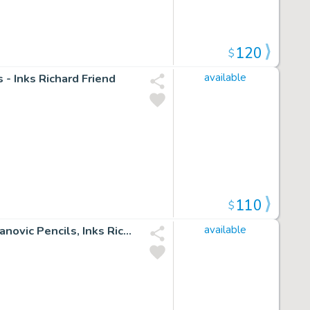
120
$
- Inks Richard Friend
available
110
$
Deadshot - Splash Page with 1 Inset Panel -Viktor Bogdanovic Pencils, Inks Richard Friend
available