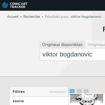
COMiC
ART
TRACKER
Accueil
Recherche
Résultats pour :
viktor bogdanovic
Originaux disponibles
Originau
Filtres
réinitialiser
source