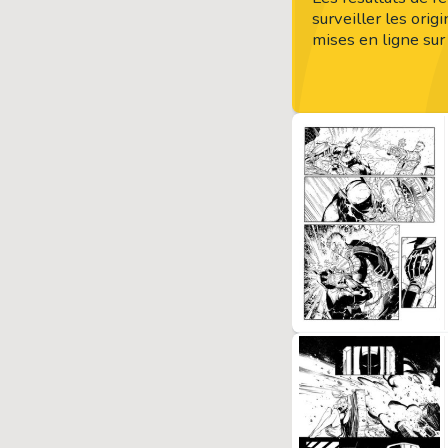
surveiller les orig
mises en ligne sur