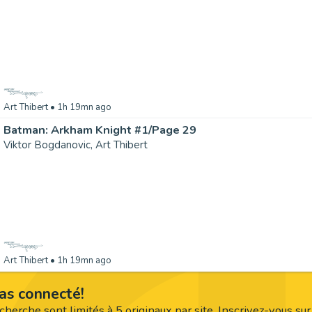
Art Thibert
• 1h 19mn ago
Batman: Arkham Knight #1/Page 29
Viktor Bogdanovic, Art Thibert
Art Thibert
• 1h 19mn ago
as connecté!
recherche sont
limités à 5 originaux
par site. Inscrivez-vous su