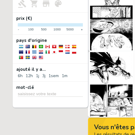
prix (€)
-
100
500
1000
5000
+
pays d'origine
ajouté il y a...
6h
12h
1j
3j
1sem
1m
mot-clé
Vous n'êtes p
Les résultats de 