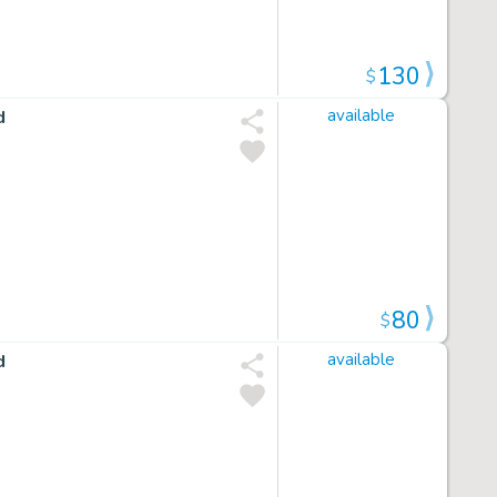
130
$
d
available
80
$
d
available