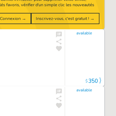
és favoris, vérifier d'un simple clic les nouveautés
Connexion →
Inscrivez-vous, c'est gratuit ! →
available
350
$
available