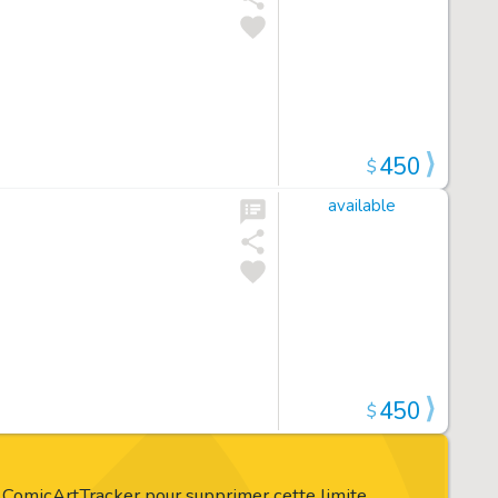
450
$
available
450
$
r ComicArtTracker pour supprimer cette limite,