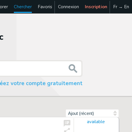
orer
Chercher
Favoris
Connexion
Inscription
Fr → En
c
réez votre compte gratuitement
Trier par
available