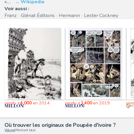
».…
Wikipedia
Voir aussi :
Franz
Glénat Éditions
Hermann
Lester Cockney
4,000
1,400
vendu
en 2014
vendu
en 2019
ven
€
€
Où trouver les originaux de Poupée d'ivoire ?
Volume
|
Montant total