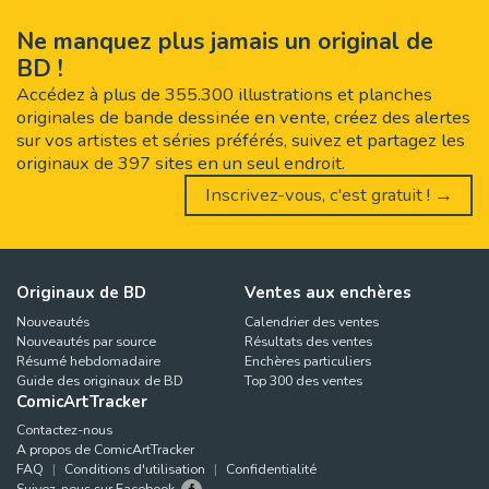
Ne manquez plus jamais un original de
BD !
Accédez à plus de 355.300 illustrations et planches
originales de bande dessinée en vente, créez des alertes
sur vos artistes et séries préférés, suivez et partagez les
originaux de 397 sites en un seul endroit.
Inscrivez-vous, c'est gratuit ! →
Originaux de BD
Ventes aux enchères
Nouveautés
Calendrier des ventes
Nouveautés par source
Résultats des ventes
Résumé hebdomadaire
Enchères particuliers
Guide des originaux de BD
Top 300 des ventes
ComicArtTracker
Contactez-nous
A propos de ComicArtTracker
FAQ
Conditions d'utilisation
Confidentialité
Suivez-nous sur Facebook