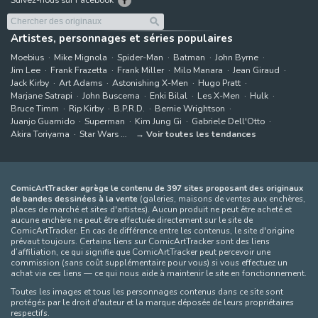
Artistes, personnages et séries populaires
Moebius
Mike Mignola
Spider-Man
Batman
John Byrne
Jim Lee
Frank Frazetta
Frank Miller
Milo Manara
Jean Giraud
Jack Kirby
Art Adams
Astonishing X-Men
Hugo Pratt
Marjane Satrapi
John Buscema
Enki Bilal
Les X-Men
Hulk
Bruce Timm
Rip Kirby
B.P.R.D.
Bernie Wrightson
Juanjo Guarnido
Superman
Kim Jung Gi
Gabriele Dell'Otto
Akira Toriyama
Star Wars
Voir toutes les tendances
ComicArtTracker agrège le contenu de 397 sites proposant des originaux
de bandes dessinées à la vente
(galeries, maisons de ventes aux enchères,
places de marché et sites d'artistes). Aucun produit ne peut être acheté et
aucune enchère ne peut être effectuée directement sur le site de
ComicArtTracker. En cas de différence entre les contenus, le site d'origine
prévaut toujours. Certains liens sur ComicArtTracker sont des liens
d’affiliation, ce qui signifie que ComicArtTracker peut percevoir une
commission (sans coût supplémentaire pour vous) si vous effectuez un
achat via ces liens — ce qui nous aide à maintenir le site en fonctionnement.
Toutes les images et tous les personnages contenus dans ce site sont
protégés par le droit d'auteur et la marque déposée de leurs propriétaires
respectifs.