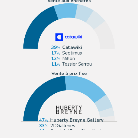
Vente aux enchères
39
Catawiki
17
Septimus
12
Millon
11
Tessier Sarrou
Vente à prix fixe
47
Huberty Breyne Gallery
33
2DGalleries
10
ComicArtFans Classifieds
6
Daniel Maghen