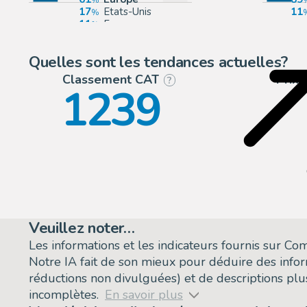
17
Etats-Unis
11
11
France
9
Belgique
Quelles sont les tendances actuelles?
Classement CAT
Prix
?
1239
Veuillez noter…
Les informations et les indicateurs fournis sur C
Notre IA fait de son mieux pour déduire des info
réductions non divulguées) et de descriptions plus
incomplètes.
En savoir plus