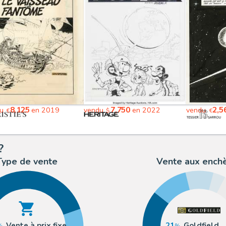
8,125
7,750
2,5
du
en 2019
vendu
en 2022
vendu
€
$
€
?
Type de vente
Vente aux ench
Vente à prix fixe
21
Goldfield