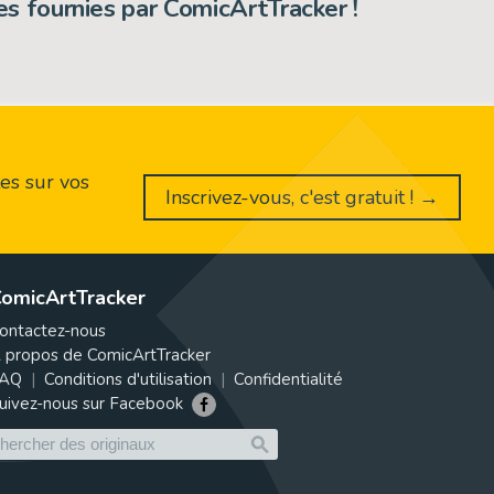
s fournies par ComicArtTracker !
es sur vos
Inscrivez-vous, c'est gratuit ! →
omicArtTracker
ontactez-nous
 propos de ComicArtTracker
AQ
Conditions d'utilisation
Confidentialité
uivez-nous sur Facebook