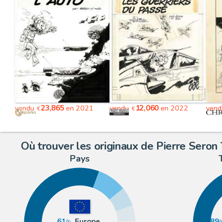
23,865
12,060
vendu
en 2021
vendu
en 2022
ven
€
€
Où trouver les originaux de Pierre Seron 
Pays
61
Europe
89