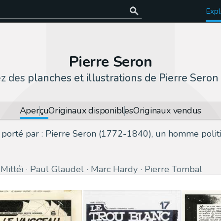
Expl
Pierre Seron
ez des
planches et illustrations de Pierre Seron
Aperçu
Originaux disponibles
Originaux vendus
orté par : Pierre Seron (1772-1840), un homme politi
Mittéï
Paul Glaudel
Marc Hardy
Pierre Tombal