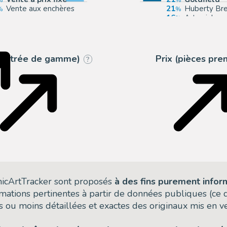
Vente aux enchères
21
Huberty Br
16
Artcurial
7
Septimus
 (entrée de gamme)
Prix (pièces pr
?
omicArtTracker sont proposés
à des fins purement infor
rmations pertinentes à partir de données publiques (ce
 ou moins détaillées et exactes des originaux mis en ve