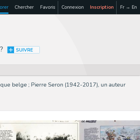
orer
Chercher
Favoris
Connexion
Inscription
Fr → En
?
SUIVRE
que belge ; Pierre Seron (1942-2017), un auteur