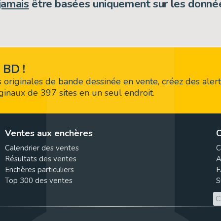
jamais
être basées uniquement sur les donnée
 BD !
 originales de bande dessinée en vente, créez des alert
riginaux de 397 sites en un seul endroit.
Ventes aux enchères
C
Calendrier des ventes
C
Résultats des ventes
A
Enchères particuliers
F
Top 300 des ventes
S