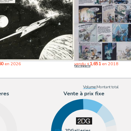
60
1,651
en 2026
vendu
en 2018
€
Volume
|
Montant total
ères
Vente à prix fixe
49
2DGalleries