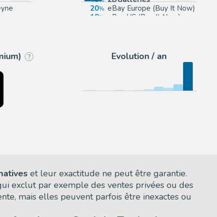
eyne
20
eBay Europe (Buy It Now)
18
eBay US (Buy It Now)
6
Daniel Maghen
emium)
Evolution / an
?
matives
et leur exactitude ne peut être garantie.
 qui exclut par exemple des ventes privées ou des
nte, mais elles peuvent parfois être inexactes ou