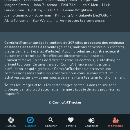
Marjane Satrapi
John Buscema
Enki Bilal
Les X-Men
Hulk
Bruce Timm
Rip Kirby
B.P.R.D.
Bernie Wrightson
Juanjo Guarnido
Superman
Kim Jung Gi
Gabriele Dell'Otto
Akira Toriyama
Star Wars
Voir toutes les tendances
ComicArtTracker agrège le contenu de 397 sites proposant des originaux
de bandes dessinées à la vente
(galeries, maisons de ventes aux enchères,
places de marché et sites d'artistes). Aucun produit ne peut être acheté et
aucune enchère ne peut être effectuée directement sur le site de
ComicArtTracker. En cas de différence entre les contenus, le site d'origine
prévaut toujours. Certains liens sur ComicArtTracker sont des liens
d’affiliation, ce qui signifie que ComicArtTracker peut percevoir une
commission (sans coût supplémentaire pour vous) si vous effectuez un
achat via ces liens — ce qui nous aide à maintenir le site en fonctionnement.
Toutes les images et tous les personnages contenus dans ce site sont
protégés par le droit d'auteur et la marque déposée de leurs propriétaires
respectifs.
©
ComicArtTracker
Accueil
Explorer
Chercher
Favoris
Connexion
Inscription