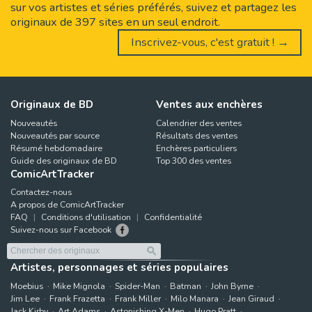
sur vos artistes et séries préférés, suivez et partagez les
originaux de 397 sites en un seul endroit.
Inscrivez-vous, c'est gratuit ! →
Originaux de BD
Ventes aux enchères
Nouveautés
Calendrier des ventes
Nouveautés par source
Résultats des ventes
Résumé hebdomadaire
Enchères particuliers
Guide des originaux de BD
Top 300 des ventes
ComicArtTracker
Contactez-nous
A propos de ComicArtTracker
FAQ
Conditions d'utilisation
Confidentialité
Suivez-nous sur Facebook
Artistes, personnages et séries populaires
Moebius
Mike Mignola
Spider-Man
Batman
John Byrne
Jim Lee
Frank Frazetta
Frank Miller
Milo Manara
Jean Giraud
Jack Kirby
Art Adams
Astonishing X-Men
Hugo Pratt