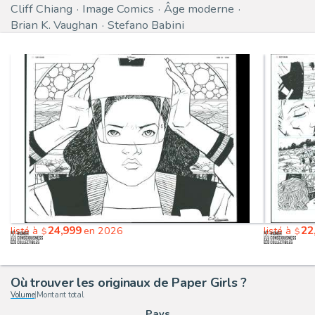
Cliff Chiang
Image Comics
Âge moderne
Brian K. Vaughan
Stefano Babini
24,999
22
listé à
en 2026
listé à
$
$
Où trouver les originaux de Paper Girls ?
Volume
|
Montant total
Pays