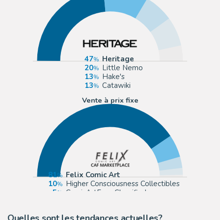
47
Heritage
20
Little Nemo
13
Hake's
13
Catawiki
Vente à prix fixe
81
Felix Comic Art
10
Higher Consciousness Collectibles
5
ComicArtFans Classifieds
3
eBay US (Buy It Now)
Quelles sont les tendances actuelles?