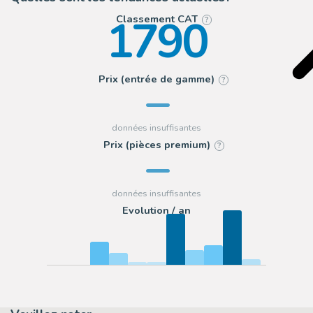
1790
Classement CAT
?
Prix (entrée de gamme)
?
Prix (pièces premium)
?
Evolution / an