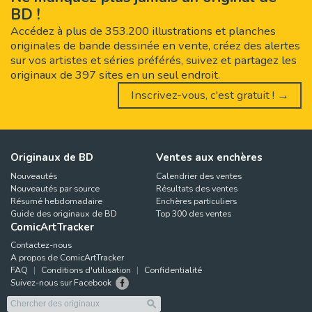
BD !
Accédez à plus de 353.200 illustrations et planches
originales de bande dessinée en vente, créez des alertes
sur vos artistes et séries préférés, suivez et partagez les
originaux de 397 sites en un seul endroit.
Inscrivez-vous, c'est gratuit ! →
Originaux de BD
Ventes aux enchères
Nouveautés
Calendrier des ventes
Nouveautés par source
Résultats des ventes
Résumé hebdomadaire
Enchères particuliers
Guide des originaux de BD
Top 300 des ventes
ComicArtTracker
Contactez-nous
A propos de ComicArtTracker
FAQ
Conditions d'utilisation
Confidentialité
Suivez-nous sur Facebook