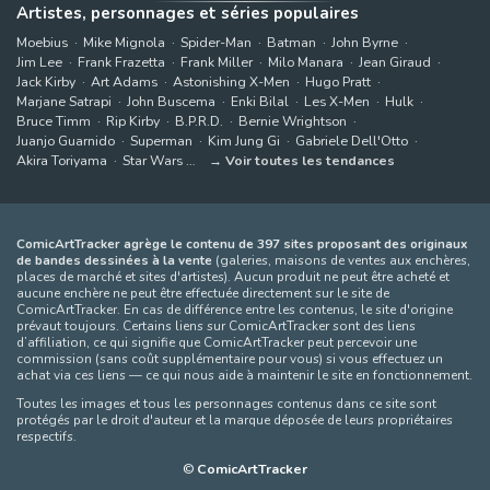
Artistes, personnages et séries populaires
Moebius
Mike Mignola
Spider-Man
Batman
John Byrne
Jim Lee
Frank Frazetta
Frank Miller
Milo Manara
Jean Giraud
Jack Kirby
Art Adams
Astonishing X-Men
Hugo Pratt
Marjane Satrapi
John Buscema
Enki Bilal
Les X-Men
Hulk
Bruce Timm
Rip Kirby
B.P.R.D.
Bernie Wrightson
Juanjo Guarnido
Superman
Kim Jung Gi
Gabriele Dell'Otto
Akira Toriyama
Star Wars
Voir toutes les tendances
ComicArtTracker agrège le contenu de 397 sites proposant des originaux
de bandes dessinées à la vente
(galeries, maisons de ventes aux enchères,
places de marché et sites d'artistes). Aucun produit ne peut être acheté et
aucune enchère ne peut être effectuée directement sur le site de
ComicArtTracker. En cas de différence entre les contenus, le site d'origine
prévaut toujours. Certains liens sur ComicArtTracker sont des liens
d’affiliation, ce qui signifie que ComicArtTracker peut percevoir une
commission (sans coût supplémentaire pour vous) si vous effectuez un
achat via ces liens — ce qui nous aide à maintenir le site en fonctionnement.
Toutes les images et tous les personnages contenus dans ce site sont
protégés par le droit d'auteur et la marque déposée de leurs propriétaires
respectifs.
©
ComicArtTracker