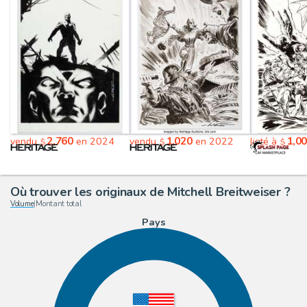
2,760
1,020
1,0
vendu
en 2024
vendu
en 2022
listé à
$
$
$
Où trouver les originaux de Mitchell Breitweiser ?
Volume
|
Montant total
Pays