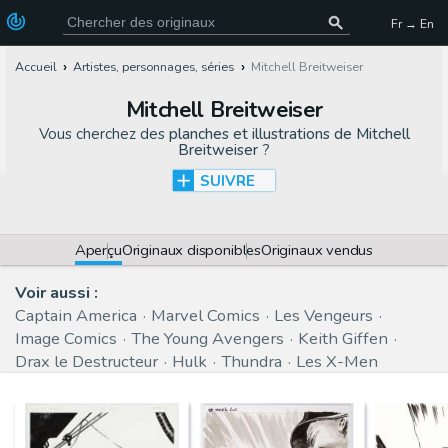
Fr → En
Accueil
Artistes, personnages, séries
Mitchell Breitweiser
Mitchell Breitweiser
Vous cherchez des
planches et illustrations de Mitchell
Breitweiser
?
SUIVRE
Aperçu
Originaux disponibles
Originaux vendus
Voir aussi :
Captain America
Marvel Comics
Les Vengeurs
Image Comics
The Young Avengers
Keith Giffen
Drax le Destructeur
Hulk
Thundra
Les X-Men