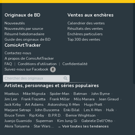
Originaux de BD
Ventes aux enchères
Nouveautés
Calendrier des ventes
Nouveautés par source
Résultats des ventes
Résumé hebdomadaire
Enchères particuliers
Guide des originaux de BD
Top 300 des ventes
ComicArtTracker
Contactez-nous
A propos de ComicArtTracker
FAQ
Conditions d'utilisation
Confidentialité
Suivez-nous sur Facebook
Artistes, personnages et séries populaires
Moebius
Mike Mignola
Spider-Man
Batman
John Byrne
Jim Lee
Frank Frazetta
Frank Miller
Milo Manara
Jean Giraud
Jack Kirby
Art Adams
Astonishing X-Men
Hugo Pratt
Marjane Satrapi
John Buscema
Enki Bilal
Les X-Men
Hulk
Bruce Timm
Rip Kirby
B.P.R.D.
Bernie Wrightson
Juanjo Guarnido
Superman
Kim Jung Gi
Gabriele Dell'Otto
Akira Toriyama
Star Wars
Voir toutes les tendances