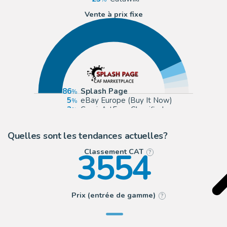
Vente à prix fixe
86
Splash Page
5
eBay Europe (Buy It Now)
3
ComicArtFans Classifieds
3
eBay US (Buy It Now)
Quelles sont les tendances actuelles?
3554
Classement CAT
?
Prix (entrée de gamme)
?