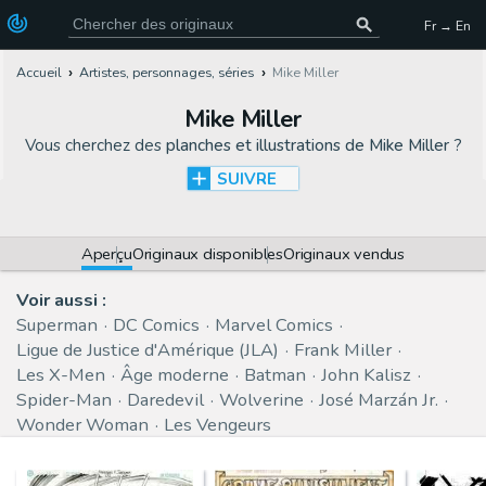
Fr → En
Accueil
Artistes, personnages, séries
Mike Miller
Mike Miller
Vous cherchez des
planches et illustrations de Mike Miller
?
SUIVRE
Aperçu
Originaux disponibles
Originaux vendus
Voir aussi :
Superman
DC Comics
Marvel Comics
Ligue de Justice d'Amérique (JLA)
Frank Miller
Les X-Men
Âge moderne
Batman
John Kalisz
Spider-Man
Daredevil
Wolverine
José Marzán Jr.
Wonder Woman
Les Vengeurs