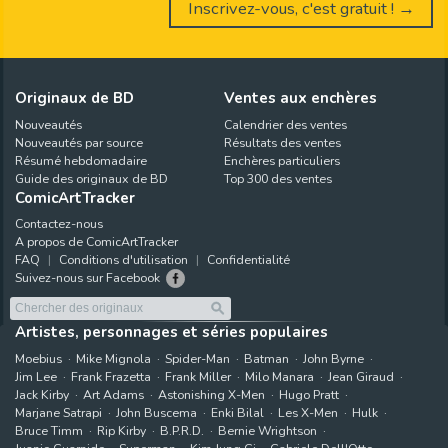
Inscrivez-vous, c'est gratuit ! →
Originaux de BD
Ventes aux enchères
Nouveautés
Calendrier des ventes
Nouveautés par source
Résultats des ventes
Résumé hebdomadaire
Enchères particuliers
Guide des originaux de BD
Top 300 des ventes
ComicArtTracker
Contactez-nous
A propos de ComicArtTracker
FAQ
Conditions d'utilisation
Confidentialité
Suivez-nous sur Facebook
Artistes, personnages et séries populaires
Moebius
Mike Mignola
Spider-Man
Batman
John Byrne
Jim Lee
Frank Frazetta
Frank Miller
Milo Manara
Jean Giraud
Jack Kirby
Art Adams
Astonishing X-Men
Hugo Pratt
Marjane Satrapi
John Buscema
Enki Bilal
Les X-Men
Hulk
Bruce Timm
Rip Kirby
B.P.R.D.
Bernie Wrightson