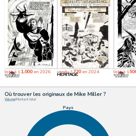
1,000
720
50
listé à
en 2026
vendu
en 2024
listé à
$
$
$
Où trouver les originaux de Mike Miller ?
Volume
|
Montant total
Pays