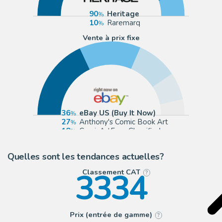
90
Heritage
10
Raremarq
Vente à prix fixe
36
eBay US (Buy It Now)
27
Anthony's Comic Book Art
18
ComicArtFans Classifieds
12
Romitaman
Quelles sont les tendances actuelles?
3334
Classement CAT
?
Prix (entrée de gamme)
?