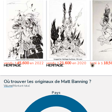
45,600
21,600
18,5
vendu
en 2022
vendu
en 2020
listé à
$
$
$
Où trouver les originaux de Matt Banning ?
Volume
|
Montant total
Pays