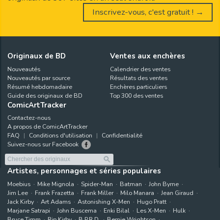
Inscrivez-vous, c'est gratuit ! →
Originaux de BD
Ventes aux enchères
Nouveautés
Calendrier des ventes
Nouveautés par source
Résultats des ventes
Résumé hebdomadaire
Enchères particuliers
Guide des originaux de BD
Top 300 des ventes
ComicArtTracker
Contactez-nous
A propos de ComicArtTracker
FAQ
Conditions d'utilisation
Confidentialité
Suivez-nous sur Facebook
Artistes, personnages et séries populaires
Moebius
Mike Mignola
Spider-Man
Batman
John Byrne
Jim Lee
Frank Frazetta
Frank Miller
Milo Manara
Jean Giraud
Jack Kirby
Art Adams
Astonishing X-Men
Hugo Pratt
Marjane Satrapi
John Buscema
Enki Bilal
Les X-Men
Hulk
Bruce Timm
Rip Kirby
B.P.R.D.
Bernie Wrightson