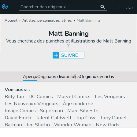
Fr → En
Accueil
Artistes, personnages, séries
Matt Banning
Matt Banning
Vous cherchez des
planches et illustrations de Matt Banning
?
SUIVRE
Aperçu
Originaux disponibles
Originaux vendus
Voir aussi :
Billy Tan
DC Comics
Marvel Comics
Les Vengeurs
Les Nouveaux Vengeurs
Âge moderne
Image Comics
Superman
Marc Silvestri
David Finch
Talent Caldwell
Top Cow
Tony Daniel
Batman
Jim Starlin
Wonder Woman
New Gods