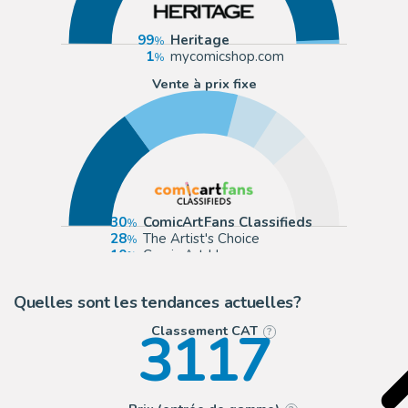
99
Heritage
1
mycomicshop.com
Vente à prix fixe
30
ComicArtFans Classifieds
28
The Artist's Choice
10
Comic Art House
9
Romitaman
Quelles sont les tendances actuelles?
3117
Classement CAT
?