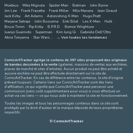
Moebius
Mike Mignola
Spider-Man
Batman
John Byrne
Jim Lee
Frank Frazetta
Frank Miller
Milo Manara
Jean Giraud
Jack Kirby
Art Adams
Astonishing X-Men
Hugo Pratt
Marjane Satrapi
John Buscema
Enki Bilal
Les X-Men
Hulk
Bruce Timm
Rip Kirby
B.P.R.D.
Bernie Wrightson
Juanjo Guarnido
Superman
Kim Jung Gi
Gabriele Dell'Otto
Akira Toriyama
Star Wars
Voir toutes les tendances
ComicArtTracker agrège le contenu de 397 sites proposant des originaux
de bandes dessinées à la vente
(galeries, maisons de ventes aux enchères,
places de marché et sites d'artistes). Aucun produit ne peut être acheté et
aucune enchère ne peut être effectuée directement sur le site de
ComicArtTracker. En cas de différence entre les contenus, le site d'origine
prévaut toujours. Certains liens sur ComicArtTracker sont des liens
d’affiliation, ce qui signifie que ComicArtTracker peut percevoir une
commission (sans coût supplémentaire pour vous) si vous effectuez un
achat via ces liens — ce qui nous aide à maintenir le site en fonctionnement.
Toutes les images et tous les personnages contenus dans ce site sont
protégés par le droit d'auteur et la marque déposée de leurs propriétaires
respectifs.
©
ComicArtTracker