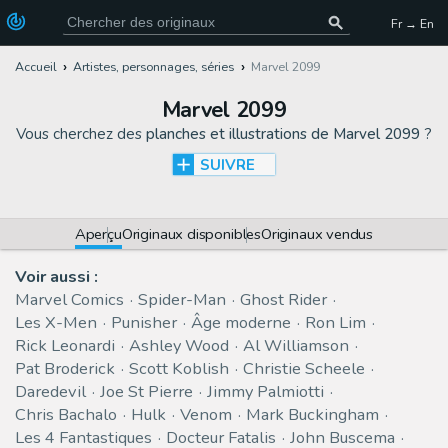
Fr → En
Accueil
Artistes, personnages, séries
Marvel 2099
Marvel 2099
Vous cherchez des
planches et illustrations de Marvel 2099
?
SUIVRE
Aperçu
Originaux disponibles
Originaux vendus
Voir aussi :
Marvel Comics
Spider-Man
Ghost Rider
Les X-Men
Punisher
Âge moderne
Ron Lim
Rick Leonardi
Ashley Wood
Al Williamson
Pat Broderick
Scott Koblish
Christie Scheele
Daredevil
Joe St Pierre
Jimmy Palmiotti
Chris Bachalo
Hulk
Venom
Mark Buckingham
Les 4 Fantastiques
Docteur Fatalis
John Buscema