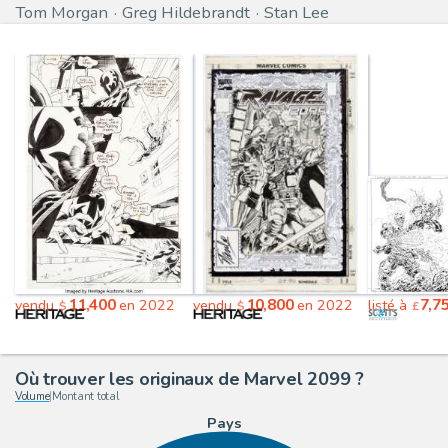
Tom Morgan
Greg Hildebrandt
Stan Lee
11,400
10,800
7,7
vendu
en 2022
vendu
en 2022
listé à
$
$
£
Où trouver les originaux de Marvel 2099 ?
Volume
|
Montant total
Pays