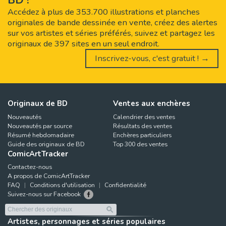
Accédez à plus de 353.700 illustrations et planches
originales de bande dessinée en vente, créez des alertes
sur vos artistes et séries préférés, suivez et partagez les
originaux de 397 sites en un seul endroit.
Inscrivez-vous, c'est gratuit ! →
Originaux de BD
Ventes aux enchères
Nouveautés
Calendrier des ventes
Nouveautés par source
Résultats des ventes
Résumé hebdomadaire
Enchères particuliers
Guide des originaux de BD
Top 300 des ventes
ComicArtTracker
Contactez-nous
A propos de ComicArtTracker
FAQ
Conditions d'utilisation
Confidentialité
Suivez-nous sur Facebook
Artistes, personnages et séries populaires