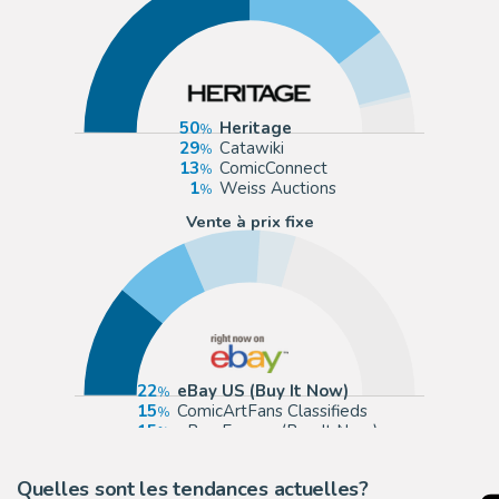
50
Heritage
29
Catawiki
13
ComicConnect
1
Weiss Auctions
Vente à prix fixe
22
eBay US (Buy It Now)
15
ComicArtFans Classifieds
15
eBay Europe (Buy It Now)
7
Anthony's Comic Book Art
Quelles sont les tendances actuelles?