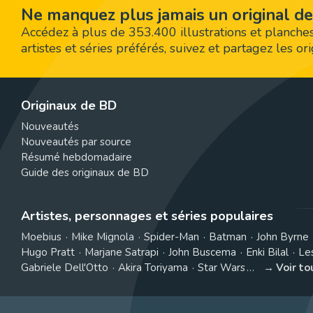
Ne manquez plus jamais un original de
Accédez à plus de 353.400 illustrations et planches
artistes et séries préférés, suivez et partagez les o
Originaux de BD
Nouveautés
Nouveautés par source
Résumé hebdomadaire
Guide des originaux de BD
Artistes, personnages et séries populaires
Moebius
Mike Mignola
Spider-Man
Batman
John Byrne
Hugo Pratt
Marjane Satrapi
John Buscema
Enki Bilal
Le
Gabriele Dell'Otto
Akira Toriyama
Star Wars
Voir t