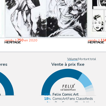
750
11
vendu
en 2020
vendu
$
$
Volume
|
Montant total
ères
Vente à prix fixe
e
68
Felix Comic Art
18
ComicArtFans Classifieds
4
eBay Europe (Buy It Now)