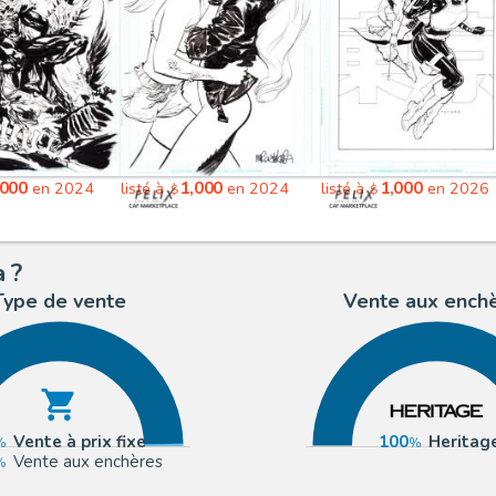
,000
1,000
1,000
en 2024
listé à
en 2024
listé à
en 2026
$
$
a ?
Type de vente
Vente aux ench
Vente à prix fixe
100
Heritag
Vente aux enchères