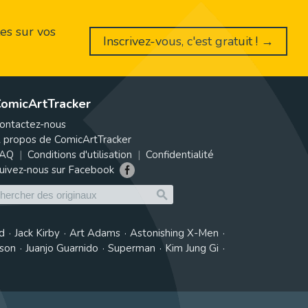
es sur vos
Inscrivez-vous, c'est gratuit ! →
omicArtTracker
ontactez-nous
 propos de ComicArtTracker
AQ
Conditions d'utilisation
Confidentialité
uivez-nous sur Facebook
d
Jack Kirby
Art Adams
Astonishing X-Men
tson
Juanjo Guarnido
Superman
Kim Jung Gi