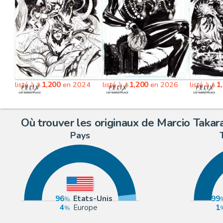
1,200
1,200
1
listé à
en 2024
listé à
en 2026
listé à
$
$
$
Où trouver les originaux de Marcio Takar
Pays
96
Etats-Unis
99
4
Europe
1