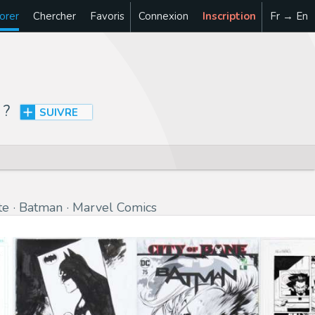
orer
Chercher
Favoris
Connexion
Inscription
Fr → En
?
SUIVRE
te
Batman
Marvel Comics